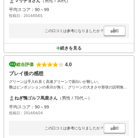
マッチョさん
（男性 / 30代）
平均スコア：90～99
投稿日：2014/05/01
0
この口コミは参考になりましたか？
続きを見る
4.0
総合評価
プレイ後の感想
グリーンは手入れ良く高速グリーンで面白いが難しい。
難はピンポジションの表示が無く、グリーンの大きさや形状の説明無く
初めてのセルフプレイは困難です。
ねぎ鴨ゴルフ馬鹿さん
（男性 / 70代～）
ピンポジの表示はグリーンの旗の色で奥、センター、手前の３分類のみ
で、カツプまでの距離が判らない状態で５ヤード刻みで打つ私としては
平均スコア：90～99
１００ヤード以内で特に困りました。改善して頂きたい。
投稿日：2014/04/24
0
この口コミは参考になりましたか？