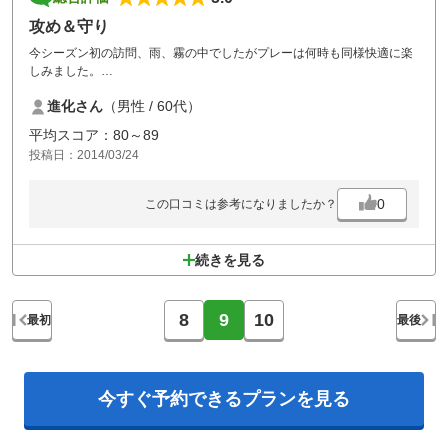
攻め＆守り
今シーズン初の訪問、雨、霧の中でしたがプレーは何時も同様快適に楽
しみました。
進化さん
（男性 / 60代）
攻めと守りを明確にしてプレーしないと良いスコアは出ないコース、何
時も楽しんでいます。
平均スコア：80～89
投稿日：2014/03/24
霧を想定して T/Gに打ち出しの方向を示すプレートが設置されていた
のは 良いアイデアです、下名はコースを知っていましたが、家内は参
考になったと言ってました。
0
この口コミは参考になりましたか？
次回は 晴天を見越し行きます。
以上
続きを見る
8
9
10
最初
最後
今すぐ予約できる
プランを見る