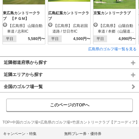
東広島カントリークラ
広島紅葉カントリークラ
京覧カントリークラブ
ブ 【ＰＧＭ】
ブ
【広島県】 山陽自動
【広島県】 広島岩国
【広島県】 山陽自動
車道 / 志和IC
道路 / 廿日市IC
車道 / 本郷（山陽道）I
C
平日
5,580円〜
平日
4,500円〜
平日
4,990円〜
広島県のゴルフ場一覧を見る
近隣都道府県から探す
近隣エリアから探す
全国のゴルフ場一覧
このページのTOPへ
TOP
中国のゴルフ場
広島県のゴルフ場
竹原カントリークラブ【アコーディア
キャンペーン・特集
無料プレー券・優待券