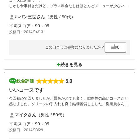
コースは満足です。
しかし食事付きだけど、プラス料金なしはほとんどメニューが少ない。
プラス料金かかるのは不満です。
ルパン三世さん
（男性 / 50代）
平均スコア：90～99
投稿日：2014/04/13
0
この口コミは参考になりましたか？
続きを見る
5.0
総合評価
いいコースです
今回初めて回りましたが、景色がとても良く、戦略性の高いコースだと
感じました。グリーンの手入れも良く結構苦労しました。従業員さんの
対応、コストパフォーマンスも満足しました。あえて、難点としてはOB
マイクさん
（男性 / 50代）
が出るとボールが無くなり易く、結構ボールが無くなりました。スコー
アは悪かったですが、とても楽しくプレー出来、大変満足してた。
平均スコア：90～99
投稿日：2014/03/29