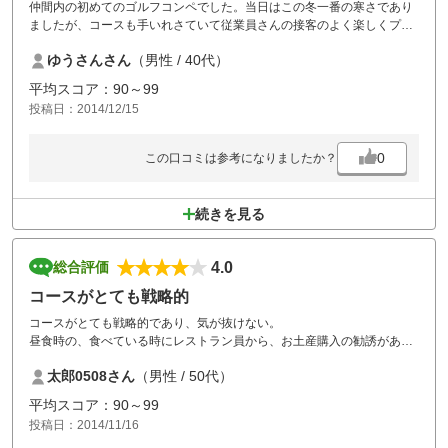
仲間内の初めてのゴルフコンペでした。当日はこの冬一番の寒さであり
ましたが、コースも手いれさていて従業員さんの接客のよく楽しくプレ
ー出来ました。又、料理も最高に美味しいかったです。
ゆうさんさん
（男性 / 40代）
平均スコア：90～99
投稿日：2014/12/15
0
この口コミは参考になりましたか？
続きを見る
4.0
総合評価
コースがとても戦略的
コースがとても戦略的であり、気が抜けない。
昼食時の、食べている時にレストラン員から、お土産購入の勧誘があ
り、断るとき食事が楽しくできない。
太郎0508さん
（男性 / 50代）
平均スコア：90～99
投稿日：2014/11/16