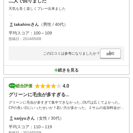
二人で回りました
天気も良く楽しくプレー出来ました
グリーン周りにバンカーが多く苦労しました
takahiroさん
（男性 / 40代）
平均スコア：100～109
投稿日：2014/05/08
0
この口コミは参考になりましたか？
続きを見る
4.0
総合評価
グリーンに毛虫が多すぎる...
グリーンに毛虫が多すぎて集中できなかった...OUTは広くてよかった。
CPの良い日にいったせいか？若い方が多かった。２サムの追加料金が
少々高いと思った。
sarjyuさん
（女性 / 30代）
平均スコア：110～119
投稿日：2014/05/08