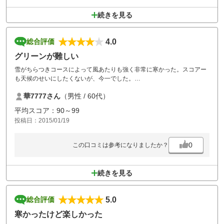
続きを見る
4.0
総合評価
グリーンが難しい
雪がちらつきコースによって風あたりも強く非常に寒かった。スコアー
も天候のせいにしたくないが、今一でした。
グリーンがアンジュレーションあり、また結構速い。
華7777さん
（男性 / 60代）
ピン手前から攻めないと難しい。
フェアーウェイも狭いホールがあり、戦略的なコース。
平均スコア：90～99
またホールとホールの間が長い。コースレイアウトは良くないか。
投稿日：2015/01/19
0
この口コミは参考になりましたか？
続きを見る
5.0
総合評価
寒かったけど楽しかった