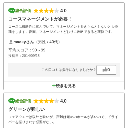
4.0
総合評価
コースマネージメントが必要！
コースは戦略性に富んでいて、マネージメントをきちんとしないと大怪
我をします。反面、マネージメントどおりに攻略できると爽快です。
mackyさん
（男性 / 40代）
平均スコア：90～99
投稿日：2014/09/18
0
この口コミは参考になりましたか？
続きを見る
4.0
総合評価
グリーンが難しい
フェアウエーは以外と狭いが、距離は短めのホールが多いので、ドライ
バーを振りまわす必要がない。
グリーンが速くラインが読みずらかった。