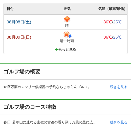
日付
天気
気温（最高/最低）
08月08日(土)
36℃
/
25℃
晴
08月09日(日)
36℃
/
25℃
晴一時雨
もっと見る
ゴルフ場の概要
奈良万葉カンツリー倶楽部の予約ならじゃらんゴルフ。カートの有無や利用税、キャンセル料、ナイター設備、駐車場などのコース情報はもちろん、口コミ、フォトギャラリーなどコースの難易度や攻略に役立つ情報充実、予約する度にポイントが貯まるのでお得にゴルフをお楽しみ頂けます。 奈良県奈良市の奈良万葉カンツリー倶楽部は、郡山インターチェンジから車で約21分、奈良駅からタクシーで約15分の場所にあるゴルフ場です。奈良市の中心部からも絶好のアクセスを誇ることから奈良県内はもちろん、近隣の関西地方からも多くのゴルファーが訪れます。奈良という悠久の里にあるゴルフ場として、上質なゴルフの時間を与えてくれます。設計は名匠とうたわれる上田治氏による風格のある造り。1967年の開場から長い歴史を誇り、メンバーシップを厳格に守り、堂々とした伝統を築いています。デラックスな雰囲気をもつクラブハウスの自慢はレストラン。季節の味わいを楽しめるよう、旬の食材を活かした和洋のメニューを揃えており、会食メニューも用意されています。
続きを見る
ゴルフ場のコース特徴
春日･若草山に連なる山裾の古都の香り漂う万葉の里に広がる本格派な18ホールの丘陵コースです。華やかなゴルフライフを求める方にワンランク上のステージを提供しています。名匠・上田治設計の雄大なコースは、松と山と池が見事な美しい景観としてレイアウトされています。OUTはフラットながら池が多く、緻密な戦略を必要とします。特に8番・9番の2打目の池越えは苦労をさせられます。INはやや起伏があり、トリッキーなつくり。打ち出しに窮屈さを感じさせます。落下地点は広いものの常に頭で計算する戦略的なプレーが求められます。16番は特に長く難しい谷越えのロングホールです。穏やかに広がるフェアウェイはチャレンジングなゴルフ魂を満たしてくれるはずです。
続きを見る