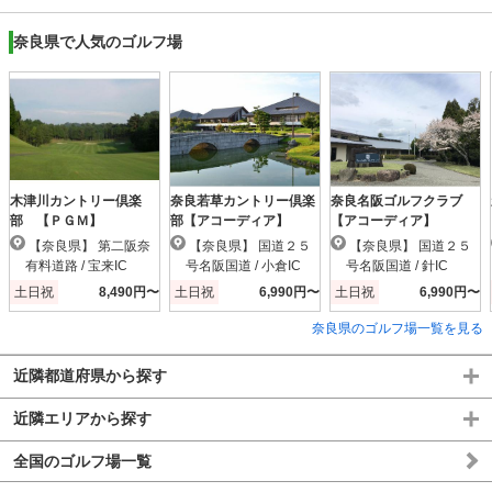
奈良県で人気のゴルフ場
木津川カントリー倶楽
奈良若草カントリー倶楽
奈良名阪ゴルフクラブ
部 【ＰＧＭ】
部【アコーディア】
【アコーディア】
【奈良県】 第二阪奈
【奈良県】 国道２５
【奈良県】 国道２５
有料道路 / 宝来IC
号名阪国道 / 小倉IC
号名阪国道 / 針IC
土日祝
8,490円〜
土日祝
6,990円〜
土日祝
6,990円〜
奈良県のゴルフ場一覧を見る
近隣都道府県から探す
近隣エリアから探す
全国のゴルフ場一覧