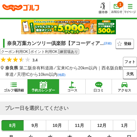
1
奈良万葉カンツリー倶楽部【アコーディア...
登録
(詳細)
クーポン利用OK
ポイント利用OK
練習場あり
3.4
フォト
奈良県
第二阪奈有料道路 ⁄ 宝来ICから20km以内｜西名阪自動
天気
車道 ⁄ 天理ICから10km以内
(地図)
ゴルフ場詳細
予約カレンダー
コース
口コミ
アクセス
プレー日を選択してください
8月
9月
10月
11月
12月
1月