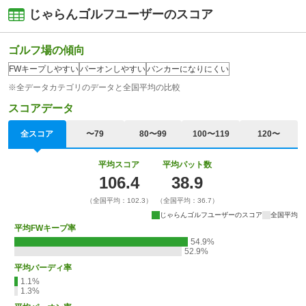
じゃらんゴルフユーザーのスコア
ゴルフ場の傾向
FWキープしやすい
パーオンしやすい
バンカーになりにくい
※全データカテゴリのデータと全国平均の比較
スコアデータ
全スコア
〜79
80〜99
100〜119
120〜
平均スコア
平均パット数
106.4
38.9
（全国平均：102.3）
（全国平均：36.7）
じゃらんゴルフユーザーのスコア
全国平均
平均FWキープ率
54.9%
52.9%
平均バーディ率
1.1%
1.3%