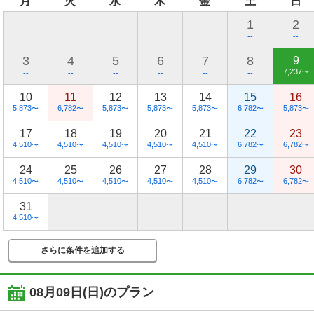
月
火
水
木
金
土
日
1
2
--
--
3
4
5
6
7
8
9
7,237
〜
--
--
--
--
--
--
10
11
12
13
14
15
16
5,873
6,782
5,873
5,873
5,873
6,782
5,873
〜
〜
〜
〜
〜
〜
〜
17
18
19
20
21
22
23
4,510
4,510
4,510
4,510
4,510
6,782
6,782
〜
〜
〜
〜
〜
〜
〜
24
25
26
27
28
29
30
4,510
4,510
4,510
4,510
4,510
6,782
6,782
〜
〜
〜
〜
〜
〜
〜
31
4,510
〜
さらに条件を追加する
08月09日(日)
のプラン