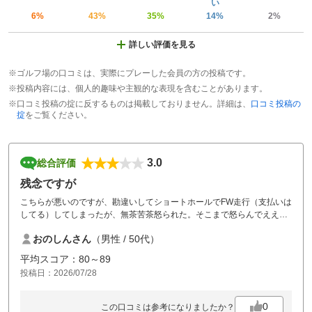
い
6%
43%
35%
14%
2%
詳しい評価を見る
※ゴルフ場の口コミは、実際にプレーした会員の方の投稿です。
※投稿内容には、個人的趣味や主観的な表現を含むことがあります。
※口コミ投稿の掟に反するものは掲載しておりません。詳細は、
口コミ投稿の
掟
をご覧ください。
3.0
総合評価
残念ですが
こちらが悪いのですが、勘違いしてショートホールでFW走行（支払いは
してる）してしまったが、無茶苦茶怒られた。そこまで怒らんでええの
にとは思った。なんか、こんな事ですが、また来ようという気は失せ
おのしんさん
（男性 / 50代）
る。
平均スコア：80～89
投稿日：2026/07/28
0
この口コミは参考になりましたか？