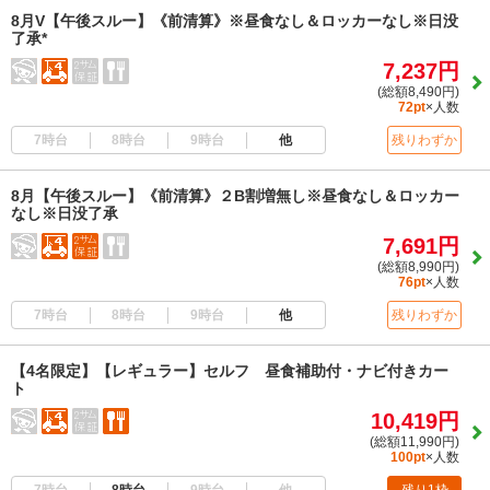
8月V【午後スルー】《前清算》※昼食なし＆ロッカーなし※日没
了承*
7,237円
(総額8,490円)
72pt
×人数
7時台
8時台
9時台
他
残りわずか
8月【午後スルー】《前清算》２B割増無し※昼食なし＆ロッカー
なし※日没了承
7,691円
(総額8,990円)
76pt
×人数
7時台
8時台
9時台
他
残りわずか
【4名限定】【レギュラー】セルフ 昼食補助付・ナビ付きカー
ト
10,419円
(総額11,990円)
100pt
×人数
7時台
8時台
9時台
他