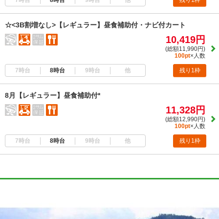
残り1枠
☆<3B割増なし>【レギュラー】昼食補助付・ナビ付カート
10,419円
(総額11,990円)
100pt
×人数
7時台
8時台
9時台
他
残り1枠
8月【レギュラー】昼食補助付*
11,328円
(総額12,990円)
100pt
×人数
7時台
8時台
9時台
他
残り1枠