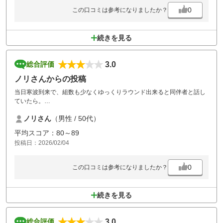
0
この口コミは参考になりましたか？
続きを見る
3.0
総合評価
ノリさんからの投稿
当日寒波到来で、組数も少なくゆっくりラウンド出来ると同伴者と話し
ていたら。
スタート時間30分以上もあり、しかも前組もスタートしていない状況で
ノリさん
（男性 / 50代）
スタート室から早くスタートするように指示があった。
寒い日で組数も少ないので早くして欲しい気持ちは理解できるが、あか
平均スコア：80～89
らさまな言動はどうかと、、
投稿日：2026/02/04
もう二度と行くことはないかな
0
この口コミは参考になりましたか？
続きを見る
3.0
総合評価