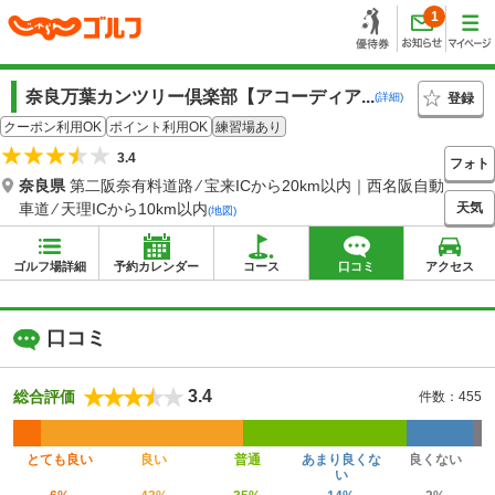
1
奈良万葉カンツリー倶楽部【アコーディア...
登録
(詳細)
クーポン利用OK
ポイント利用OK
練習場あり
3.4
フォト
奈良県
第二阪奈有料道路 ⁄ 宝来ICから20km以内｜西名阪自動
天気
車道 ⁄ 天理ICから10km以内
(地図)
ゴルフ場詳細
予約カレンダー
コース
口コミ
アクセス
口コミ
3.4
総合評価
件数：455
とても良い
良い
普通
あまり良くな
良くない
い