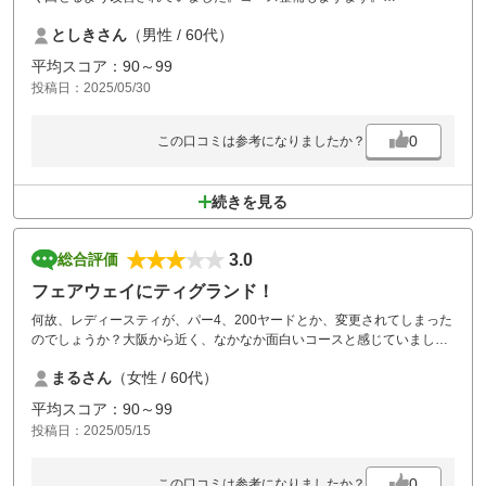
ただ、ランチ付きでしたが、アルコール類は高いのがとても残念でし
としきさん
（男性 / 60代）
た。
平均スコア：90～99
投稿日：2025/05/30
0
この口コミは参考になりましたか？
続きを見る
3.0
総合評価
フェアウェイにティグランド！
何故、レディースティが、パー4、200ヤードとか、変更されてしまった
のでしょうか？大阪から近く、なかなか面白いコースと感じていました
が、凄くショックを受けました。フェアウェイにティグランドはいだだ
まるさん
（女性 / 60代）
けません。以降の利用、コンペなどは無いと感じました。
平均スコア：90～99
投稿日：2025/05/15
0
この口コミは参考になりましたか？