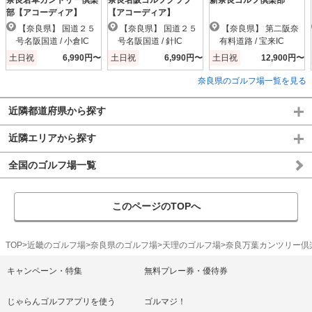
奈良若草カントリー倶楽
奈良名阪ゴルフクラブ
新奈良ゴルフ倶楽部
部【アコーディア】
【アコーディア】
【奈良県】 国道２５
【奈良県】 国道２５
【奈良県】 第二阪奈
号名阪国道 / 小倉IC
号名阪国道 / 針IC
有料道路 / 宝来IC
土日祝
6,990円〜
土日祝
6,990円〜
土日祝
12,900円〜
奈良県のゴルフ場一覧を見る
近隣都道府県から探す
近隣エリアから探す
全国のゴルフ場一覧
このページのTOPへ
TOP
近畿のゴルフ場
奈良県のゴルフ場
天理のゴルフ場
奈良万葉カンツリー倶
キャンペーン・特集
無料プレー券・優待券
じゃらんゴルフアプリを使う
ゴルマジ！