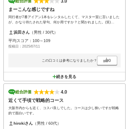
3.0
総合評価
まーこんな感じですね
同行者が7番アイアン1本をレンタルしたくて、マスター室に言いました
が、かなり待たされた挙句、何か用ですか？と聞かれました。(笑)
前半終えて食事【食事は最高に美味かった】後半 大雨と雷でスタート出
浜田さん
（男性 / 30代）
来ず。
残念終了。 またリベンジいきます。
平均スコア：100～109
投稿日：2025/07/11
0
この口コミは参考になりましたか？
続きを見る
4.0
総合評価
近くて手頃で戦略的コース
大阪市内からも近く、コスパ良しでした。コースは少し狭いですが戦略
的で面白いです。
hirokiさん
（男性 / 60代）