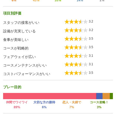
6%
43%
35%
14%
2%
項目別評価
3.2
スタッフの接客がいい
3.2
設備が充実している
3.5
食事が美味しい
3.5
コースが戦略的
3.1
フェアウェイが広い
3.1
コースメンテナンスがいい
3.5
コストパフォーマンスがいい
プレー目的
仲間でワイワイ
大切な方の接待
恋人・夫婦で
コース攻略！
89%
6%
7%
3%