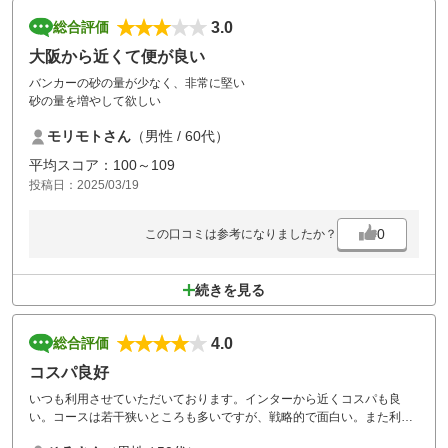
3.0
総合評価
大阪から近くて便が良い
バンカーの砂の量が少なく、非常に堅い
砂の量を増やして欲しい
モリモトさん
（男性 / 60代）
平均スコア：100～109
投稿日：2025/03/19
0
この口コミは参考になりましたか？
続きを見る
4.0
総合評価
コスパ良好
いつも利用させていただいております。インターから近くコスパも良
い。コースは若干狭いところも多いですが、戦略的で面白い。また利用
させていただきたいです。食事のメニューが増えていてとても良かった