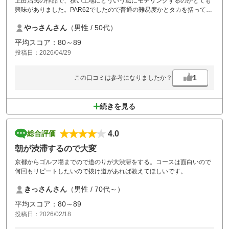
上田治氏の作品で、狭い土地にどういう風にモデリングするのかとても
興味がありました。PAR62でしたので普通の難易度かとタカを括ってい
ましたが、やっぱり難しいコースです。充分楽しめました。
やっさんさん
（男性 / 50代）
平均スコア：80～89
投稿日：2026/04/29
1
この口コミは参考になりましたか？
続きを見る
4.0
総合評価
朝が渋滞するので大変
京都からゴルフ場までので道のりが大渋滞をする。コースは面白いので
何回もリピートしたいので抜け道があれば教えてほしいです。
きっさんさん
（男性 / 70代～）
平均スコア：80～89
投稿日：2026/02/18