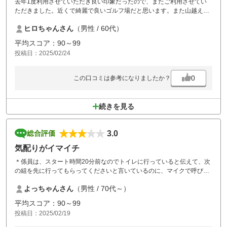
去年1度利用させていただき良い印象だったので、またご利用させてい
ただきました。近くで綺麗で良いゴルフ場だと思います。また山越えせ
ずに来れるので、雪等の心配も少なくなんとかプレーできました（とは
ヒロちゃんさん
（男性 / 60代）
言え当日昼から雪が降って前半真っ白になっちやいましたが）？？。メ
ンテも良くまたプレーしたいゴルフ場です。
平均スコア：90～99
投稿日：2025/02/24
0
この口コミは参考になりましたか？
続きを見る
3.0
総合評価
気配りがイマイチ
＊係員は、スタート時間20分前なのでトイレに行っていると伝えて、次
の組を先に行ってもらってくださいと言いているのに、マイクで呼び出
しをして催促する。出るもんも出なかったらしい。
よっちゃんさん
（男性 / 70代～）
＊昼からのOUTスタートはティグランドの横にまで後ろの組のカートを
数台止めてくる。もう少し配慮してほしい。（INは仕方ないと思う。）
平均スコア：90～99
＊何といっても愛想が悪すぎる。ゴルフを楽しみに来ているのに気分が
投稿日：2025/02/19
悪い。
＊クラブを拭くタオルを座席に1枚置いてくれれば、カートで移動中に