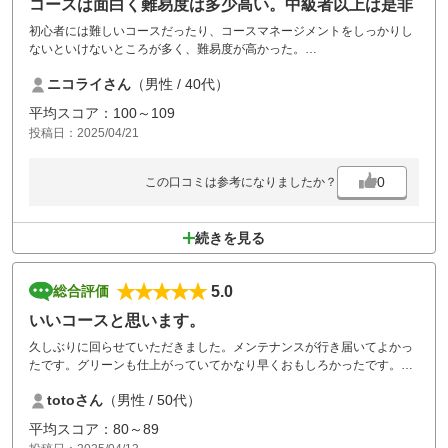
コースは面白く難易度は多少高い。中級者以上は是非
初心者には難しいコースだったり、コースマネージメントをしっかりし
ないといけないところが多く、難易度が高かった。
ただ、ある程度経験のある方は面白いと思うので、また来ようと思う。
ニコライさん
（男性 / 40代）
今回コンペでの開催をしたが、参加者の中から、最後のクラブを片付け
平均スコア：100～109
する際のスタッフの方に関するクレームをいただいた。詳細は記載しま
投稿日：2025/04/21
せんが、改善をお願いしたいと思います。
0
この口コミは参考になりましたか？
続きを見る
5.0
総合評価
いいコースと思います。
久しぶりに回らせていただきました。メンテナンスが行き届いてよかっ
たです。グリーンも仕上がっていてかなり早くおもしろかったです。今
回 待ち時間も少なく良かったです。
totoさん
（男性 / 50代）
ありがとうございました。 また利用させていだきます。
平均スコア：80～89