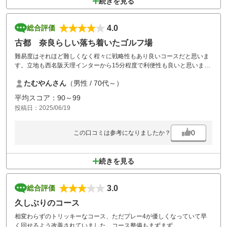
続きを見る
4.0
総合評価
古都 奈良らしい落ち着いたゴルフ場
難易度はそれほど難しくなく程々に戦略性もあり良いコースだと思いま
す。立地も西名阪天理インターから15分程度で利便性も良いと思いま
す。フェアウエイやグリーンの手入れも他のアコーディアのゴルフ場よ
たむやんさん
（男性 / 70代～）
り良いと思います。食事もそれ程高額ではなく味付けも問題ないと思い
ます。
平均スコア：90～99
投稿日：2025/06/19
0
この口コミは参考になりましたか？
続きを見る
3.0
総合評価
久しぶりのコース
相変わらずのトリッキーなコース、ただプレー4が優しくなっていて早
く回せるよう改善されていました。コース整備もまずまず。