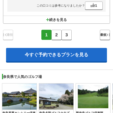
拭けるので時間短縮できる。
1
この口コミは参考になりましたか？
続きを見る
1
2
3
最初
最後
今すぐ予約できる
プランを見る
奈良県で人気のゴルフ場