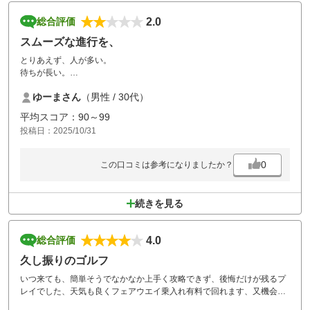
2.0
総合評価
スムーズな進行を、
とりあえず、人が多い。
待ちが長い。
年配層が多いのも十分理解しているが、、
ゆーまさん
（男性 / 30代）
平均スコア：90～99
投稿日：2025/10/31
0
この口コミは参考になりましたか？
続きを見る
4.0
総合評価
久し振りのゴルフ
いつ来ても、簡単そうでなかなか上手く攻略できず、後悔だけが残るプ
レイでした、天気も良くフェアウエイ乗入れ有料で回れます、又機会が
あれば利用したいです、リベンジ？