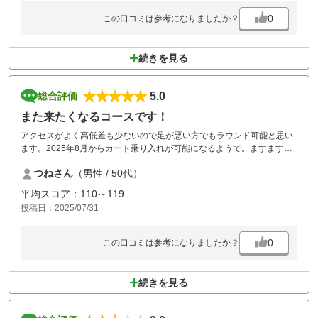
0
この口コミは参考になりましたか？
続きを見る
5.0
総合評価
また来たくなるコースです！
アクセスがよく高低差も少ないので足が悪い方でもラウンド可能と思い
ます。2025年8月からカート乗り入れが可能になるようで。ますます回
りやすくなると思います。37℃の中のラウンドでしたがクールカートで
つねさん
（男性 / 50代）
回ればなんとか回れました。
特徴のあるホール8番9番16番が谷越え池越えがあり難しいです。でもチ
平均スコア：110～119
ャレンジを楽しみにしてください！グリーンは難しいです。夏の暑さで
投稿日：2025/07/31
メンテナンスが難しく少しはげている部分もありますが、楽しめるグリ
ーンだと思います。またラウンドしたいコースでした！
0
この口コミは参考になりましたか？
続きを見る