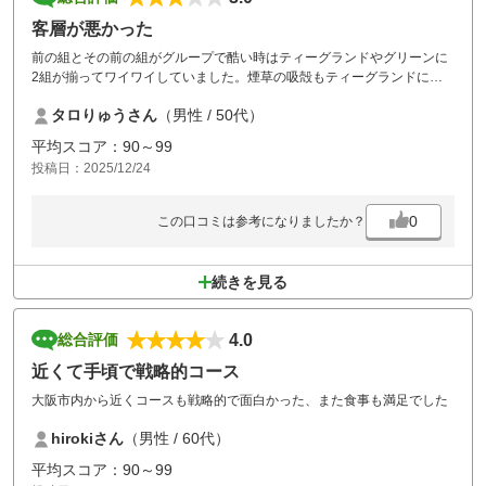
客層が悪かった
前の組とその前の組がグループで酷い時はティーグランドやグリーンに
2組が揃ってワイワイしていました。煙草の吸殻もティーグランドに落
としていたりでした。雨の中ストレスでしたが、マーシャルも一切回っ
タロりゅうさん
（男性 / 50代）
てこず、ダメダメでした。
平均スコア：90～99
投稿日：2025/12/24
0
この口コミは参考になりましたか？
続きを見る
4.0
総合評価
近くて手頃で戦略的コース
大阪市内から近くコースも戦略的で面白かった、また食事も満足でした
hirokiさん
（男性 / 60代）
平均スコア：90～99