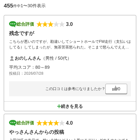
455
1〜30件表示
件中
3.0
総合評価
残念ですが
こちらが悪いのですが、勘違いしてショートホールでFW走行（支払いは
してる）してしまったが、無茶苦茶怒られた。そこまで怒らんでええの
にとは思った。なんか、こんな事ですが、また来ようという気は失せ
おのしんさん
（男性 / 50代）
る。
平均スコア：80～89
投稿日：2026/07/28
0
この口コミは参考になりましたか？
続きを見る
4.0
総合評価
やっさんさんからの投稿