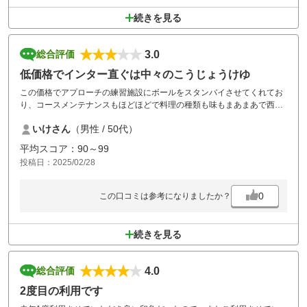
続きを見る
3.0
総合評価
低価格でインター直ぐは中々のこうじょうけゆ
この価格でアプローチの練習施設にボールをスタンバイさせてくれてお
り、コースメンテナンスもほどほどで料理の種類も味もまあまあで西名
阪天理インターから直ぐと良い所が多かったのですが接客はイマイチ挨
いけさん
（男性 / 50代）
拶なしの従業員がちらほらおりました。
ミドル、ロング共に距離長くコースは難しい印象でしたが又挑戦したい
平均スコア：90～99
と思いました。
投稿日：2025/02/28
0
この口コミは参考になりましたか？
続きを見る
4.0
総合評価
2度目の利用です