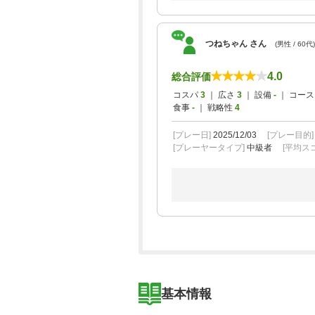
つねちゃん さん
(男性 / 60代)
4.0
総合評価
コスパ
3
｜ 広さ
3
｜ 設備
-
｜ コー
食事
-
｜ 戦略性
4
[プレー日]
2025/12/03
[プレー目的
[プレーヤータイプ]
中級者
[平均スコ
基本情報