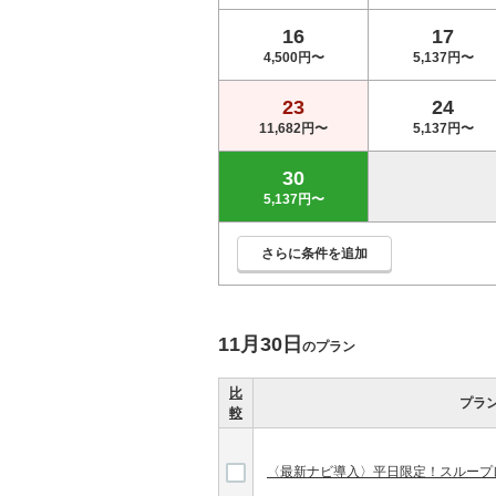
16
17
4,500円〜
5,137円〜
23
24
11,682円〜
5,137円〜
30
5,137円〜
さらに条件を追加
11月30日
のプラン
比
プラ
較
〈最新ナビ導入〉平日限定！スループ