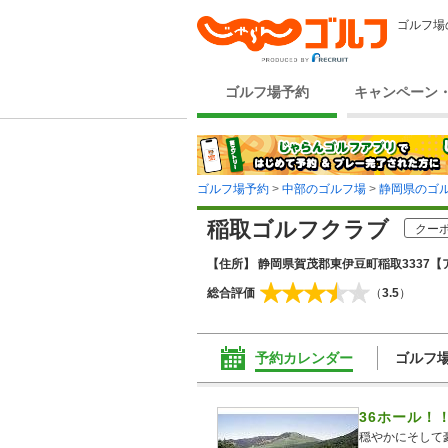
ゴルフ場
ゴルフ場予約
キャンペーン
ゴルフ場予約
>
中部のゴルフ場
>
静岡県のゴ
稲取ゴルフクラブ
クーポ
【住所】 静岡県賀茂郡東伊豆町稲取3337
【
総合評価
（
3.5
）
予約カレンダー
ゴルフ
36ホール！
穏やかにそして