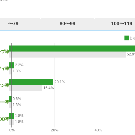
〜79
80〜99
100〜119
じ
ープ率
52.
2.2%
ディ率
1.3%
20.1%
オン率
15.4%
0.6%
カー率
1.3%
1.8%
OB率
1.8%
0%
20%
40%