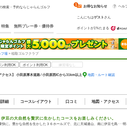
1
お得なお知らせ
ヘル
の検索・予約ならじゃらんゴルフ
こんにちは
ゲスト
さん
・特集
無料プレー券・優待券
ポイントが1%たまる
ルフ場
> 稲取ゴルフクラブ
ン利用OK
ポイント利用OK
練習場なし
アクセス】 小田原厚木道路 ⁄ 小田原西ICから31km以上
地図・ルート確認
場詳細
コースレイアウト
口コミ
地図・アクセス
！伊豆の大自然を贅沢に生かしたコースをお楽しみください。
豪快に。豊かな自然を生かした３６ホールズで、北に天城連山、南に伊豆七島･･･