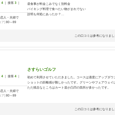
ス
4
｜ 接客
3
｜
昼食事が料金こみでなく別料金
バイキング料理で食べたい物がまれでない
説明も何処にあったか？
]
恋人・夫婦で
以前とは違うので注意
ア]
80～89
この口コミは参考になりまし
さすらいゴルフ
ス
4
｜ 接客
4
｜
初めて利用させていただきました。コースは適度にアップダウ
ショットの距離感が難しかったです。グリーンやフェアウェイ
ただ残念なところはカート道が凸凹の箇所が多かったです。
]
恋人・夫婦で
ア]
80～89
この口コミは参考になりまし