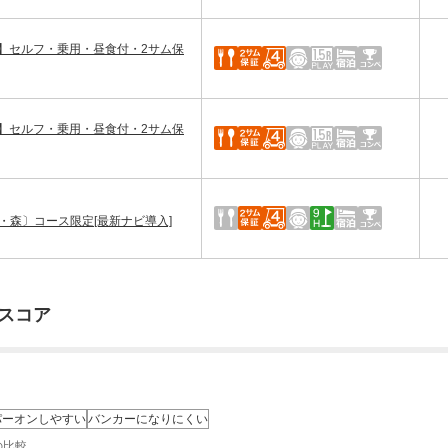
】セルフ・乗用・昼食付・2サム保
】セルフ・乗用・昼食付・2サム保
島・森〕コース限定[最新ナビ導入]
スコア
パーオンしやすい
バンカーになりにくい
の比較