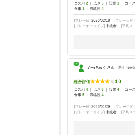
コスパ
2
｜ 広さ
3
｜ 設備
2
｜ コー
食事
1
｜ 戦略性
4
[プレー日]
2026/02/18
[プレー目的
[プレーヤータイプ]
中級者
[平均スコ
かっちゅう さん
(男性 / 50代)
4.0
総合評価
コスパ
4
｜ 広さ
3
｜ 設備
4
｜ コー
食事
5
｜ 戦略性
4
[プレー日]
2026/01/29
[プレー目的
[プレーヤータイプ]
中級者
[平均スコ