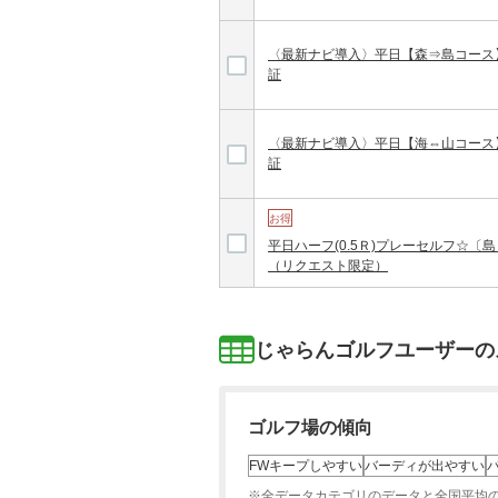
〈最新ナビ導入〉平日【森⇒島コース
証
〈最新ナビ導入〉平日【海⇔山コース
証
お得
平日ハーフ(0.5Ｒ)プレーセルフ☆〔
（リクエスト限定）
じゃらんゴルフユーザーの
ゴルフ場の傾向
FWキープしやすい
バーディが出やすい
※全データカテゴリのデータと全国平均