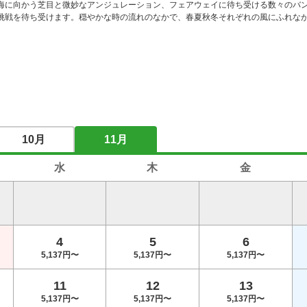
海に向かう芝目と微妙なアンジュレーション、フェアウェイに待ち受ける数々のバ
挑戦を待ち受けます。穏やかな時の流れのなかで、春夏秋冬それぞれの風にふれな
10月
11月
水
木
金
4
5
6
5,137円〜
5,137円〜
5,137円〜
11
12
13
5,137円〜
5,137円〜
5,137円〜