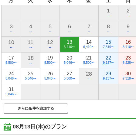
月
火
水
木
金
土
日
1
2
--
--
3
4
5
6
7
8
9
--
--
--
--
--
--
--
10
11
12
13
14
15
16
6,410
6,410
7,319
6,410
〜
〜
〜
〜
--
--
--
18
17
19
20
21
22
23
5,500
5,500
5,046
5,500
9,137
8,228
〜
〜
〜
〜
〜
〜
--
28
24
25
26
27
29
30
5,046
5,046
5,046
5,500
9,137
7,319
〜
〜
〜
〜
〜
〜
--
31
5,046
〜
さらに条件を追加する
08月13日(木)
のプラン