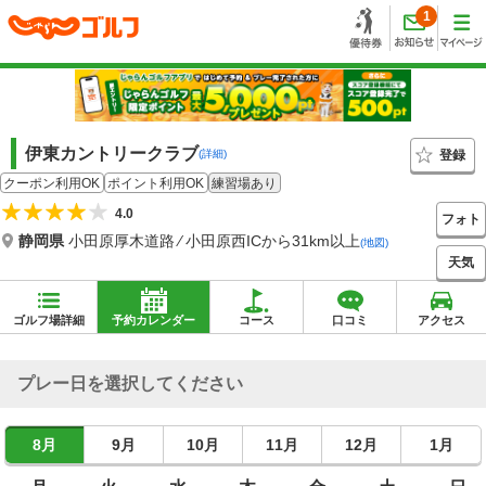
1
伊東カントリークラブ
登録
(詳細)
クーポン利用OK
ポイント利用OK
練習場あり
4.0
フォト
静岡県
小田原厚木道路 ⁄ 小田原西ICから31km以上
(地図)
天気
ゴルフ場詳細
予約カレンダー
コース
口コミ
アクセス
プレー日を選択してください
8月
9月
10月
11月
12月
1月