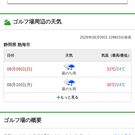
ゴルフ場周辺の天気
2026年08月09日 22時03分発表
静岡県 熱海市
日付
天気
気温（最高/最低）
08月09日(日)
32℃
/
24℃
曇のち雨
08月10日(月)
30℃
/
24℃
曇のち雨
もっと見る
ゴルフ場の概要