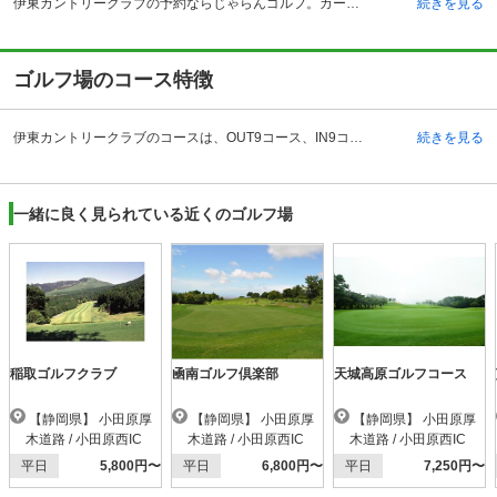
伊東カントリークラブの予約ならじゃらんゴルフ。カートの有無や利用税、キャンセル料、ナイター設備、駐車場などのコース情報はもちろん、口コミ、フォトギャラリーなどコースの難易度や攻略に役立つ情報充実、予約する度にポイントが貯まるのでお得にゴルフをお楽しみ頂けます。 伊東カントリークラブは、所々に傾斜がある丘陵地コースになります。乗用カートをプレーする時に利用でき、全てのカートにナビゲーションが搭載されています。ナビにはどのようなホールなのかということが詳細に情報として出ますので、カートに乗っていながらもどのように攻めるのかという戦略を考えることができます。 設備としては45ヤード7打席の練習場があり、快適なゴルフのプレーをサポートしています。他にコンペルーム、売店といった設備も整っています。アクセスについては、自動車の場合は、小田原厚木道路・小田原西 インターチェンジより国道135号を経由して向かいます。電車の場合は、東海道新幹線･熱海駅で伊東線に乗換え、伊東駅下車、または伊豆急行に乗換え、南伊東駅下車となっています。
続きを見る
ゴルフ場のコース特徴
伊東カントリークラブのコースは、OUT9コース、IN9コースの全部で18コースを有しています。設計者は山本 増二郎となっています。 高低差は、丘陵型の適度なアップダウンで、富士山や相模湾などを望むことができる風光明媚なコースになっています。そのためプレーはもちろんのこと、景色を楽しみながら気分をリフレッシュすることができます。 OUTコースもINコースも起伏が激しいホールがあり、距離は総じて長くはないものの、ハザード類も巧みに配置されており、難易度を上げています。ラウンドスタイルはキャディ付きまたはセルフプレーとなっており、電磁誘導式乗用カート（ＧＰＳナビゲーション付）でのラウンドとなります。
続きを見る
一緒に良く見られている近くのゴルフ場
稲取ゴルフクラブ
凾南ゴルフ倶楽部
天城高原ゴルフコース
【静岡県】 小田原厚
【静岡県】 小田原厚
【静岡県】 小田原厚
木道路 / 小田原西IC
木道路 / 小田原西IC
木道路 / 小田原西IC
平日
5,800円〜
平日
6,800円〜
平日
7,250円〜