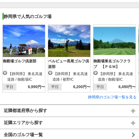
静岡県で人気のゴルフ場
御殿場ゴルフ倶楽部
ベルビュー長尾ゴルフ倶
御殿場東名ゴルフクラ
楽部
ブ 【ＰＧＭ】
【静岡県】 東名高速
【静岡県】 東名高速
【静岡県】 東名高速
道路 / 御殿場IC
道路 / 裾野IC
道路 / 御殿場IC
平日
6,990円〜
平日
6,200円〜
平日
6,490円〜
静岡県のゴルフ場一覧を見る
近隣都道府県から探す
近隣エリアから探す
全国のゴルフ場一覧