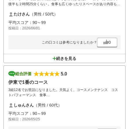
後半も２時間25分くらい 。食事も広くゆったりスペースがあり内容も満
足。マスター室やレストランの対応も安定の良さ。ただ、朝のフロント
たけさん
（男性 / 50代）
は良くない！いつも不機嫌なのか挨拶もちゃんとしない。自動チェック
インにした方がいいといつも思います。ちなみに30回は回ってます。虫
平均スコア：90～99
除けスプレーが置いてあるといいなーと思いました。持ってない自分が
投稿日：2026/06/01
悪いけど笑
0
この口コミは参考になりましたか？
続きを見る
5.0
総合評価
伊東で1番のコース
3組12名でお世話になりました。天気よく、コースメンテナンス コス
トパフォーマンス 食事
お風呂 最高です。ドリンクバーつき、ボール1ダースも付けいただ
しゅんさん
（男性 / 60代）
き、感謝感謝です。待つことなくまわれました。ありがとうございまし
た。またお願いします。
平均スコア：90～99
投稿日：2026/05/25