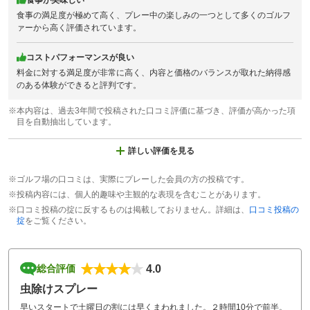
食事が美味しい
食事の満足度が極めて高く、プレー中の楽しみの一つとして多くのゴルフ
ァーから高く評価されています。
コストパフォーマンスが良い
料金に対する満足度が非常に高く、内容と価格のバランスが取れた納得感
のある体験ができると評判です。
※本内容は、過去3年間で投稿された口コミ評価に基づき、評価が高かった項
目を自動抽出しています。
詳しい評価を見る
※ゴルフ場の口コミは、実際にプレーした会員の方の投稿です。
※投稿内容には、個人的趣味や主観的な表現を含むことがあります。
※口コミ投稿の掟に反するものは掲載しておりません。詳細は、
口コミ投稿の
掟
をご覧ください。
4.0
総合評価
虫除けスプレー
早いスタートで土曜日の割には早くまわれました。２時間10分で前半。