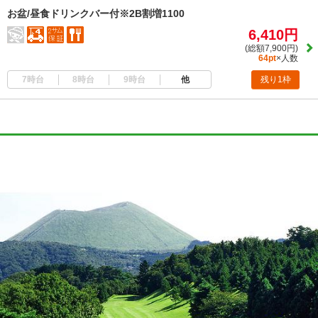
お盆/昼食ドリンクバー付※2B割増1100
6,410円
(総額7,900円)
64pt
×人数
7時台
8時台
9時台
他
残り1枠