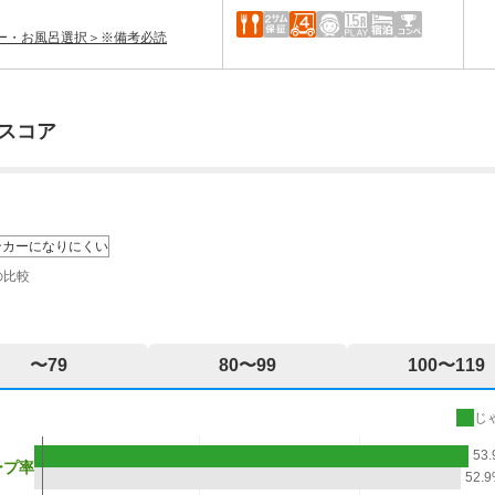
カー・お風呂選択＞※備考必読
スコア
ンカーになりにくい
の比較
〜79
80〜99
100〜119
じ
53
ープ率
52.