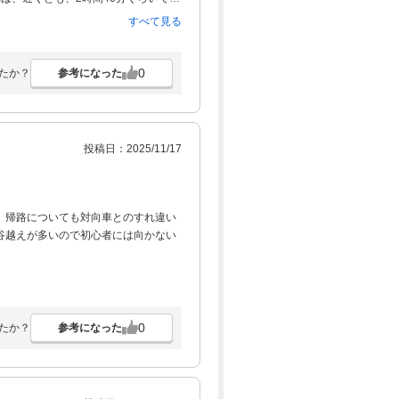
い！
すべて見る
0
参考になった
たか？
投稿日：2025/11/17
。帰路についても対向車とのすれ違い
谷越えが多いので初心者には向かない
0
参考になった
たか？