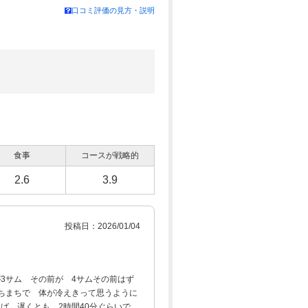
口コミ評価の見方・説明
食事
コースが戦略的
2.6
3.9
投稿日：2026/01/04
3サム その前が 4サムその前はず
ちまちで 体が冷えきって思うように
ば、遅くとも、2時間40分ぐらいで、