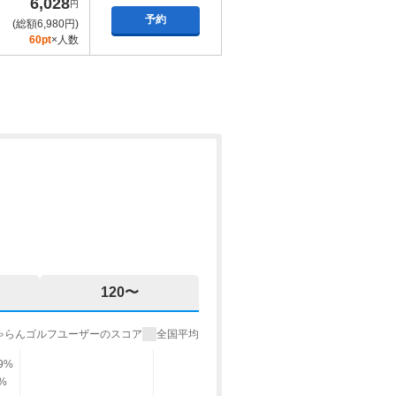
6,028
円
予約
(総額6,980円)
60pt
×人数
120〜
ゃらんゴルフユーザーのスコア
全国平均
.9%
9%