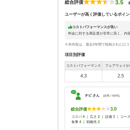
3.5
総合評価
ユーザーが高く評価しているポイン
コストパフォーマンスが良い
料金に対する満足度が非常に高く、内
※本内容は、過去3年間で投稿された口
項目別評価
コストパフォーマンス
フェアウェイが
4.3
2.5
チビ さん
(女性 / 60代)
3.0
総合評価
コスパ
4
｜ 広さ
2
｜ 設備
3
｜ コー
食事
4
｜ 戦略性
2