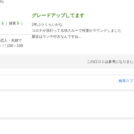
0代)
グレードアップしてます
ス
3
｜ 接客
5
｜
2年ぶりくらいかな
コロナが流行ってる頃スルーで何度かラウンドしました
最近はランチ付きなんですね
]
恋人・夫婦で
以前は何だかチープな感じのゴルフ場に感じたのですが、
ア]
100～109
料理も美味しかったですし、お風呂も清潔にしてあり
スタッフさんたちも丁寧な対応でとても感じよかったです
広いのか各ホールの移動に時間かかります
この口コミは参考になりまし
大きな谷越えは何とかセーフ
次回も越えられるかなー
楽しいコースだと思います
岐阜スプ