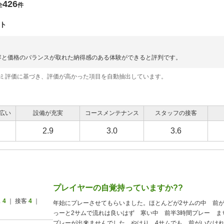
426
全
件
ト
容と価格のバランスが取れた納得感のある体験ができると評判です。
コミ評価に基づき、評価が高かった項目を自動抽出しています。
広い
設備が充実
コースメンテナンス
スタッフの接客
2.9
3.0
3.6
プレイヤーの自覚持っていますか??
ス
4
｜ 接客
4
｜
年始にプレーさせてもらいました。ほとんどが2サムの中 前が
っーと2サムで流れは良いはず 寒い中 前半3時間プレー ま
プレーが出来ませんでした。やはり、4サムでも、前がいなけれ