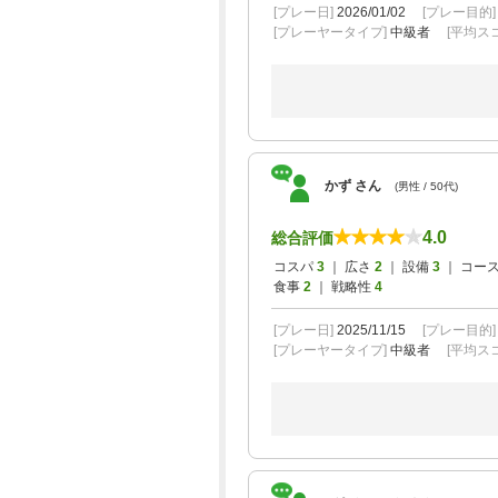
[プレー日]
2026/01/02
[プレー目的
[プレーヤータイプ]
中級者
[平均スコ
かず さん
(男性 / 50代)
4.0
総合評価
コスパ
3
｜ 広さ
2
｜ 設備
3
｜ コー
食事
2
｜ 戦略性
4
[プレー日]
2025/11/15
[プレー目的
[プレーヤータイプ]
中級者
[平均スコ