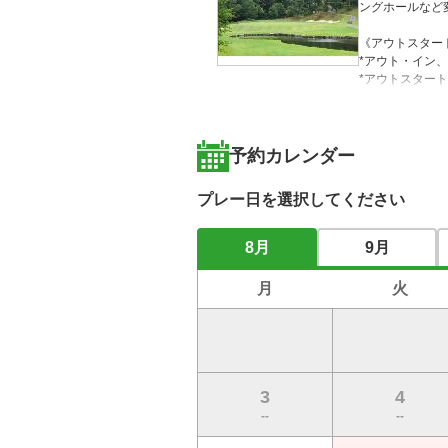
ングホールなど
《アウトスター
*アウト・イン
*アウトスター
うご出発ください
*インスタート
たらハウスにお
予約カレンダー
プレー日を選択してください
8月
9月
月
火
3
4
--
--