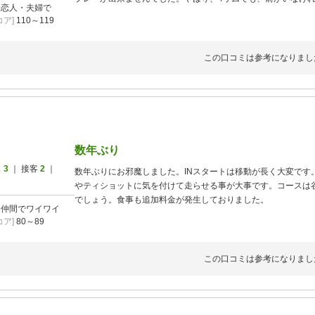
]
恋人・夫婦で
廻ってほしい プレイヤーは、自覚を持ってプレイしてくださ
ア]
110～119
この口コミは参考になりまし
数年ぶり
ス
3
｜ 接客
2
｜
数年ぶりにお邪魔しました。INスタートは移動が長く大変です
やティショットに気を付けて走らせる事が大事です。コースは
でしょう。食事も追加料金が発生しておりました。
]
仲間でワイワイ
ア]
80～89
この口コミは参考になりまし