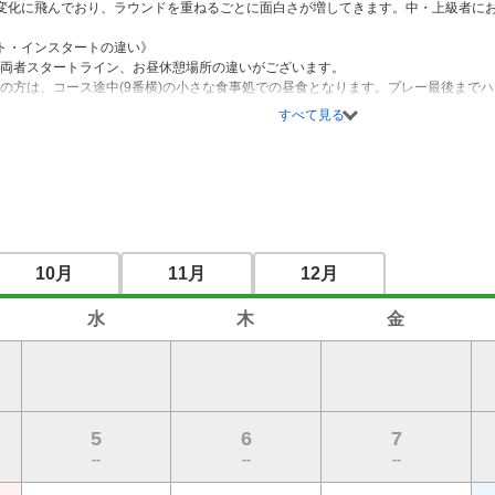
変化に飛んでおり、ラウンドを重ねるごとに面白さが増してきます。中・上級者にお
ト・インスタートの違い》

、両者スタートライン、お昼休憩場所の違いがございます。

トの方は、コース途中(9番横)の小さな食事処での昼食となります。プレー最後まで
。

すべて見る
の方は１０番から、ハウスからカートで約８分程かかります。余裕を持ってご出発願
戻りいただき、2階レストランとなります。
10月
11月
12月
水
木
金
5
6
7
--
--
--