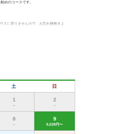
勧めのコースです。

ハウスに戻りませんので、お忘れ物無きよ
います。お食事処は、18番が終わりまし
土
日
1
2
--
--
8
9
--
6,028円〜