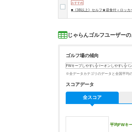
おすすめ
■《3B以上》セルフ★昼食付＜ロッ
じゃらんゴルフユーザーの
ゴルフ場の傾向
FWキープしやすい
パーオンしやすい
バ
※全データカテゴリのデータと全国平均
スコアデータ
全スコア
平均FWキ