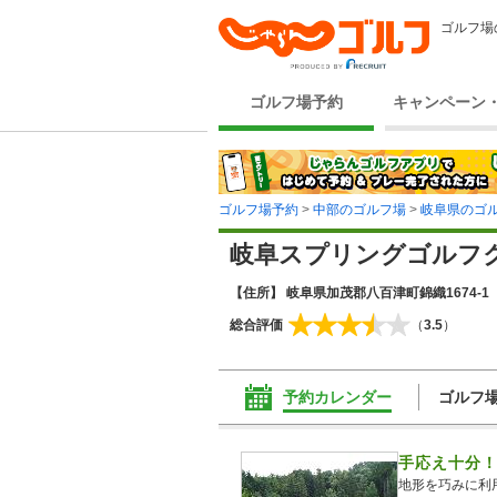
ゴルフ場
ゴルフ場予約
キャンペーン
ゴルフ場予約
>
中部のゴルフ場
>
岐阜県のゴ
岐阜スプリングゴルフ
【住所】 岐阜県加茂郡八百津町錦織1674-1
総合評価
（
3.5
）
予約カレンダー
ゴルフ
手応え十分！
地形を巧みに利