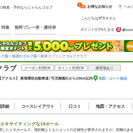
1
お得なお知らせ
ヘル
の検索・予約ならじゃらんゴルフ
こんにちは
ゲスト
さん
・特集
無料プレー券・優待券
ポイントが1%たまる
ルフ場
>
加茂のゴルフ場
> 岐阜スプリングゴルフクラブ
クラブ
クーポン利用OK
ポイント利用OK
練習場あり
【アクセス】 東海環状自動車道 ⁄ 可児御嵩ICから10km以内
地図・ルート確認
場詳細
コースレイアウト
口コミ
地図・アクセス
エキサイティングな18ホール
用した１８ホールズ。飛距離よりもショットの正確性が要求されますが、距離のあ