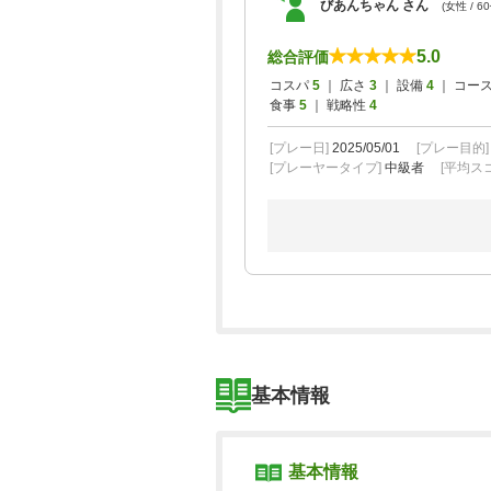
びあんちゃん さん
(女性 / 6
5.0
総合評価
コスパ
5
｜ 広さ
3
｜ 設備
4
｜ コー
食事
5
｜ 戦略性
4
[プレー日]
2025/05/01
[プレー目的
[プレーヤータイプ]
中級者
[平均スコ
基本情報
基本情報