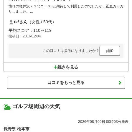
憧れの軽井沢７２北コース♪と期待して利用したのでしたが、正直ガッカ
リしました。
マスター室スタッフの方の対応は事務的でホスピタリティがない、食事
tk!さん
（女性 / 50代）
はまあまあおいしいですが一般的なゴルフ場の２倍くらい、施設は公営
クラブハウスのような感じ...期待していた分ガッカリです。もうリピー
平均スコア：110～119
トしないと思います。
投稿日：2016/12/04
同じ軽井沢エリアの別のゴルフ場のほうが施設もよく、スタッフの方の
ホスピタリティも高く、そちらの方がプレーフィーもリーズナブルだし
よっぽどよかったです。
0
この口コミは参考になりましたか？
続きを見る
口コミをもっと見る
ゴルフ場周辺の天気
2026年08月09日 00時03分発表
長野県 松本市