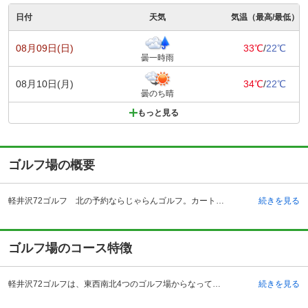
日付
天気
気温（最高/最低）
08月09日(日)
33℃
/
22℃
曇一時雨
08月10日(月)
34℃
/
22℃
曇のち晴
もっと見る
ゴルフ場の概要
軽井沢72ゴルフ 北の予約ならじゃらんゴルフ。カートの有無や利用税、キャンセル料、ナイター設備、駐車場などのコース情報はもちろん、口コミ、フォトギャラリーなどコースの難易度や攻略に役立つ情報充実、予約する度にポイントが貯まるのでお得にゴルフをお楽しみ頂けます。 軽井沢72ゴルフ北コースは、長野県北佐久郡軽井沢町にあります。東西南北と4つのコースからなる、スケールの大きなゴルフ場です。アクセス方法は、車と鉄道があり、車では上信越自動車道碓氷軽井沢インターチェンジを降り、道なりに9キロ進みます。鉄道の場合は、ＪＲ長野新幹線軽井沢駅が最寄り駅で、駅南口からタクシーで約13分かかります。軽井沢72ゴルフ北コースは、これまでにトーナメントを開催したこともある本格派なゴルフ場です。冬期期間はクローズとなりますが、営業中は無休で利用できます。都内から約1時間のところに位置する軽井沢72ゴルフ北コースには、付属施設として、レストランや宿泊施設はもちろん、個室のコンペルームも備えています。
続きを見る
ゴルフ場のコース特徴
軽井沢72ゴルフは、東西南北4つのゴルフ場からなっています。特に北コースは軽井沢72の中でも一番ハイグレードなコースで、毎年夏にプロトーナメントが行われているほどです。各ホールごとに個性があり、ダイナミックなショットが楽しめるホールや、ウォーターハザードやバンカーが多数ある戦略性の高いホールなど、攻略しがいのある18ホールとなっています。中でも名物ホールは、奥行40メートルのスリリングな2段グリーンが特徴の最終ホールです。グリーン手前のせり出した池がプレッシャーをかけるホールで、池を警戒しすぎると奥のバンカーにつかまる危険性を秘めていて、毎年のトーナメントでも数々のドラマを生んだおなじみのホールです。
続きを見る