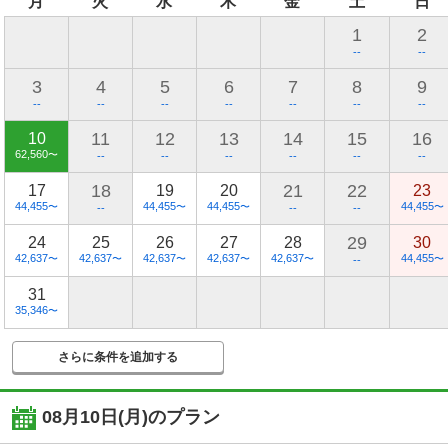
月
火
水
木
金
土
日
1
2
--
--
3
4
5
6
7
8
9
--
--
--
--
--
--
--
11
12
13
14
15
16
10
62,560
〜
--
--
--
--
--
--
18
21
22
17
19
20
23
44,455
44,455
44,455
44,455
〜
〜
〜
〜
--
--
--
29
24
25
26
27
28
30
42,637
42,637
42,637
42,637
42,637
44,455
〜
〜
〜
〜
〜
〜
--
31
35,346
〜
さらに条件を追加する
08月10日(月)
のプラン