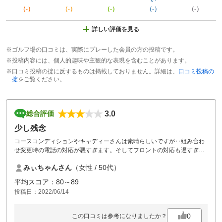
（-）
（-）
（-）
（-）
（-）
詳しい評価を見る
※ゴルフ場の口コミは、実際にプレーした会員の方の投稿です。
※投稿内容には、個人的趣味や主観的な表現を含むことがあります。
※口コミ投稿の掟に反するものは掲載しておりません。詳細は、
口コミ投稿の
掟
をご覧ください。
3.0
総合評価
少し残念
コースコンディションやキャディーさんは素晴らしいですが‥組み合わ
せ変更時の電話の対応が悪すぎます。そしてフロントの対応も遅すぎ
る。もっとテキパキできないのか‥昨年に訪れてリベンジに行きました
みぃちゃんさん
（女性 / 50代）
今回は他が良かっただけに残念です。
平均スコア：80～89
投稿日：2022/06/14
0
この口コミは参考になりましたか？