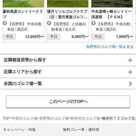
蓼科高原カントリークラ
望月リソルゴルフクラブ
中央道晴ヶ峰カントリー
ブ
（旧：望月東急ゴルフク
倶楽部 【ＰＧＭ】
ラブ）
【長野県】 中央自動
【長野県】 上信越自
【長野県】 中央自動
車道 / 諏訪IC
動車道 / 佐久IC
車道 / 諏訪IC
平日
13,900円〜
平日
8,480円〜
平日
7,990円〜
長野県のゴルフ場一覧を見る
近隣都道府県から探す
近隣エリアから探す
全国のゴルフ場一覧
このページのTOPへ
TOP
中部のゴルフ場
長野県のゴルフ場
軽井沢のゴルフ場
軽井沢７２ゴルフ北
キャンペーン・特集
無料プレー券・優待券