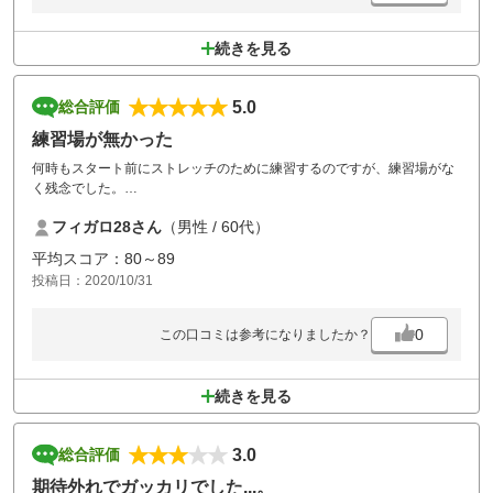
続きを見る
5.0
総合評価
練習場が無かった
何時もスタート前にストレッチのために練習するのですが、練習場がな
く残念でした。
１番ホールが１８０ｙｄしか打てないのも残念でした。後はコースは大
フィガロ28さん
（男性 / 60代）
変良く、楽しめました。
平均スコア：80～89
投稿日：2020/10/31
0
この口コミは参考になりましたか？
続きを見る
3.0
総合評価
期待外れでガッカリでした...。