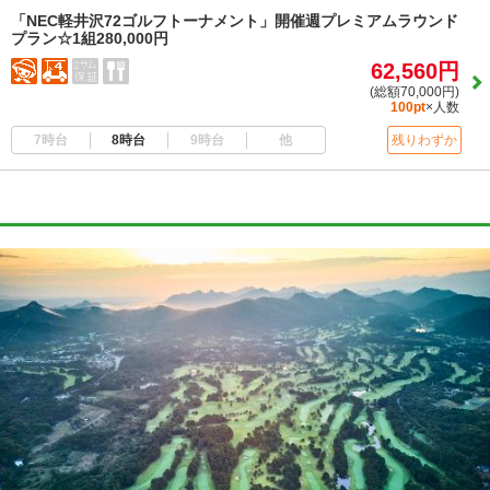
「NEC軽井沢72ゴルフトーナメント」開催週プレミアムラウンド
プラン☆1組280,000円
62,560円
(総額70,000円)
100pt
×人数
7時台
8時台
9時台
他
残りわずか