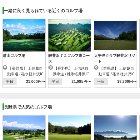
一緒に良く見られている近くのゴルフ場
晴山ゴルフ場
軽井沢７２ゴルフ東コー
太平洋クラブ軽井沢リゾ
ス
ート
【長野県】 上信越自
【長野県】 上信越自
【群馬県】 上信越自
動車道 / 碓氷軽井沢IC
動車道 / 碓氷軽井沢IC
動車道 / 碓氷軽井沢IC
平日
31,000円〜
平日
21,085円〜
平日
19,300円〜
長野県で人気のゴルフ場