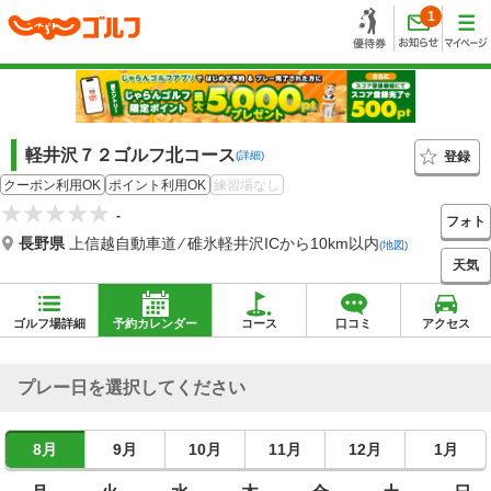
1
軽井沢７２ゴルフ北コース
登録
(詳細)
クーポン利用OK
ポイント利用OK
練習場なし
-
フォト
長野県
上信越自動車道 ⁄ 碓氷軽井沢ICから10km以内
(地図)
天気
ゴルフ場詳細
予約カレンダー
コース
口コミ
アクセス
プレー日を選択してください
8月
9月
10月
11月
12月
1月