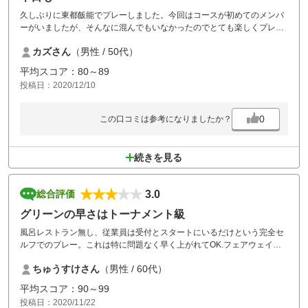
久しぶりに東都飯能でプレーしました。今回はコースが初めてのメンバ
ーがいましたが、そんなに混んでもいなかったのでとても楽しくプレー
が出来ました。コースメンテナンスも良くグリーンの仕上がりがとても
カズさん
（男性 / 50代）
良い感じでした。アイアンカバーを無くしましたが、親切に探して頂き
見つかったと連絡が有りました。とても親切な対応をありがとうござい
平均スコア：80～89
ます。
投稿日：2020/12/10
また行きたいゴルフ場です。
0
この口コミは参考になりましたか？
続きを見る
3.0
総合評価
グリーンの早さはトーナメント級
風呂レストラン無し、従業員は受付とスタートにいるだけという完全セ
ルフでのプレー。これは特に問題なく早く上がれてOK.フェアウェイの
状態はもう少しかなと思うが、グリーンの早さは11フィート位あり、乗
ちゅうすけさん
（男性 / 60代）
せてはいけない場所に乗せると1stパットがグリーン上に止まらないこと
もあり、3パットが10回もあった。これは是非リベンジしたいと思う。
平均スコア：90～99
コースは若干アップダウンがあり年寄りにはちょっときつい。カートに
投稿日：2020/11/22
ナビが欲しい。