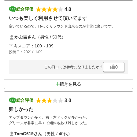
4.0
総合評価
いつも楽しく利用させて頂いてます
空いているので、ゆっくりラウンド出来るのが非常に良いです。
かぶ吉さん
（男性 / 50代）
平均スコア：100～109
投稿日：2021/11/09
0
この口コミは参考になりましたか？
続きを見る
3.0
総合評価
難しかった
アップダウンが多く、右・左ドックが多かった。
グリーンが非常に早くて傾斜もあり難しかった。
フェアウェーも芝が剥げてるところもありもう少し整備しておいてほし
TamG619さん
（男性 / 40代）
かった。