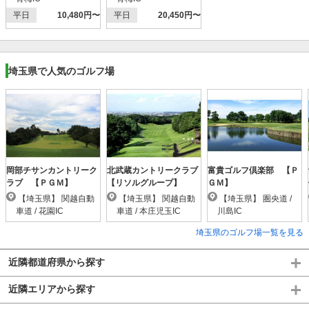
平日
10,480円〜
平日
20,450円〜
埼玉県で人気のゴルフ場
岡部チサンカントリーク
北武蔵カントリークラブ
富貴ゴルフ倶楽部 【Ｐ
ラブ 【ＰＧＭ】
【リソルグループ】
ＧＭ】
【埼玉県】 関越自動
【埼玉県】 関越自動
【埼玉県】 圏央道 /
車道 / 花園IC
車道 / 本庄児玉IC
川島IC
埼玉県のゴルフ場一覧を見る
近隣都道府県から探す
近隣エリアから探す