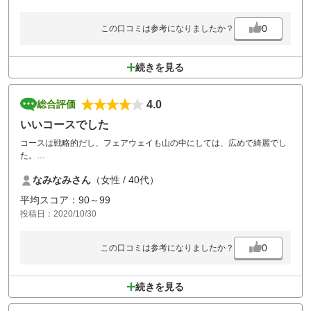
0
この口コミは参考になりましたか？
続きを見る
4.0
総合評価
いいコースでした
コースは戦略的だし、フェアウェイも山の中にしては、広めで綺麗でし
た。
ただ、池とかバンカーとか手入れされてなくて、もったいない！
なみなみさん
（女性 / 40代）
あとは、クラブハウスとか古いから仕方ないのかもしれませんが、コー
スの途中のトイレが和式にはびっくりでした？
平均スコア：90～99
クラブハウスのトイレもそうですが、少し直したら女性客も増えると思
投稿日：2020/10/30
います。
あと、食事も少し工夫したら人気あるコースになると思えます。
0
この口コミは参考になりましたか？
続きを見る