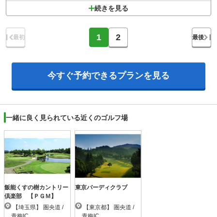
続きを見る
1
2
最初
最後
今すぐ予約できる
プランを見る
一緒に良く見られている近くのゴルフ場
飯能くすの樹カントリー
東京バーディクラブ
倶楽部 【ＰＧＭ】
【埼玉県】 圏央道 /
【東京都】 圏央道 /
青梅IC
青梅IC