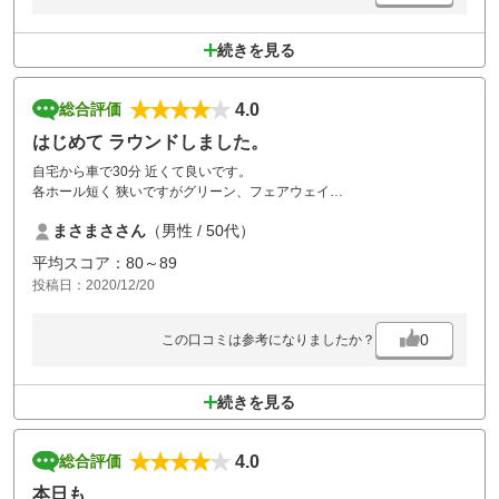
続きを見る
4.0
総合評価
はじめて ラウンドしました。
自宅から車で30分 近くて良いです。
各ホール短く 狭いですがグリーン、フェアウェイ
良かったですね コスパ良いです。
まさまささん
（男性 / 50代）
また行きたいと思います
平均スコア：80～89
残念な点
投稿日：2020/12/20
カートがティーグランドで自動停止しない
ブラインドホールが危険(打ち込み)等
各コース ターゲット方向わからない 等
0
この口コミは参考になりましたか？
改善すればとても良いコースだと思います。
続きを見る
4.0
総合評価
本日も