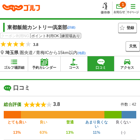
1
東都飯能カントリー倶楽部
登録
(詳細)
クーポン利用NG
ポイント利用OK
練習場あり
3.8
天気
埼玉県
圏央道 ⁄ 青梅ICから15km以内
(地図)
ゴルフ場詳細
予約カレンダー
コース
口コミ
アクセス
口コミ
3.8
総合評価
件数：42
とても良い
良い
普通
あまり良くな
良くない
い
13%
63%
13%
11%
（-）