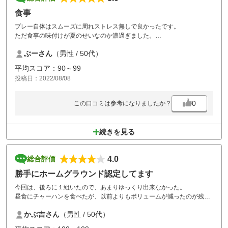
食事
プレー自体はスムーズに周れストレス無しで良かったです。
ただ食事の味付けが夏のせいなのか濃過ぎました。
生姜焼きを食べたのですがしょっぱかったです。
ぶーさん
（男性 / 50代）
油淋鶏もしょっぱいって言ってました。
楽しみの一つでも有る食事にも気を使ってほしいと
平均スコア：90～99
思いました。
投稿日：2022/08/08
0
この口コミは参考になりましたか？
続きを見る
4.0
総合評価
勝手にホームグラウンド認定してます
今回は、後ろに１組いたので、あまりゆっくり出来なかった。
昼食にチャーハンを食べたが、以前よりもボリュームが減ったのが残
念。
かぶ吉さん
（男性 / 50代）