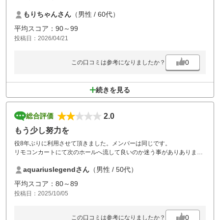
もりちゃんさん
（男性 / 60代）
平均スコア：90～99
投稿日：2026/04/21
0
この口コミは参考になりましたか？
続きを見る
2.0
総合評価
もう少し努力を
役8年ぶりに利用させて頂きました。メンバーは同じです。
リモコンカートにて次のホールへ流して良いのか迷う事がありありまし
た。スタート前に少し説明を受けましたが分かり辛く、ヒヤヒヤする事
aquariuslegendさん
（男性 / 50代）
がありました。またバンカーの水捌けが悪く、砂が入っていないので田
んぼのような状態のガードバンカーがあり、出すのに苦労しました。
平均スコア：80～89
また食事の値段は高いのは常ですが、品質向上に期待します。
投稿日：2025/10/05
0
この口コミは参考になりましたか？