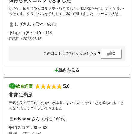
気持ち良くゴルフできました
初めて、飯能にあるゴルフ場へ行きました。我が家からは、近くて良か
ったです。クラブバスを予約して、3名で廻りました。コースの状態
が、とても良かったです。土曜日なのに、詰め込まない方針のようで、
しげさん
（男性 / 50代）
前も後ろも、全く詰まらずに、快適に、楽しくプレーできました。グリ
ーンも早くなかったですが、なかなか、1パットで、入れられませんで
平均スコア：110～119
した？？。食事も、手頃な値段で、美味しかったです。つまみ100円か
投稿日：2025/06/15
らありましたし、アルコールも良心的な値段でした。ドライバーレンジ
が閉鎖中なのと、茶屋の自動販売機が閉鎖中なのは、改善して頂けると
ありがたいです。また、伺います。
0
この口コミは参考になりましたか？
続きを見る
5.0
総合評価
非常に満足
天気も良く平日だったせいか非常にすいていて待つことも煽られること
もなく楽しくゴルフができました
advanceさん
（男性 / 60代）
平均スコア：90～99
投稿日：2025/05/24