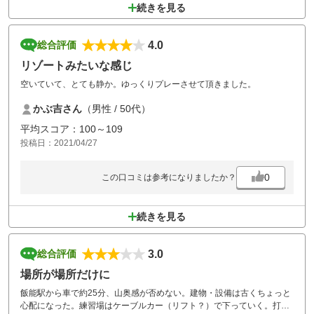
続きを見る
4.0
総合評価
リゾートみたいな感じ
空いていて、とても静か。ゆっくりプレーさせて頂きました。
かぶ吉さん
（男性 / 50代）
平均スコア：100～109
投稿日：2021/04/27
0
この口コミは参考になりましたか？
続きを見る
3.0
総合評価
場所が場所だけに
飯能駅から車で約25分、山奥感が否めない。建物・設備は古くちょっと
心配になった。練習場はケーブルカー（リフト？）で下っていく。打ち