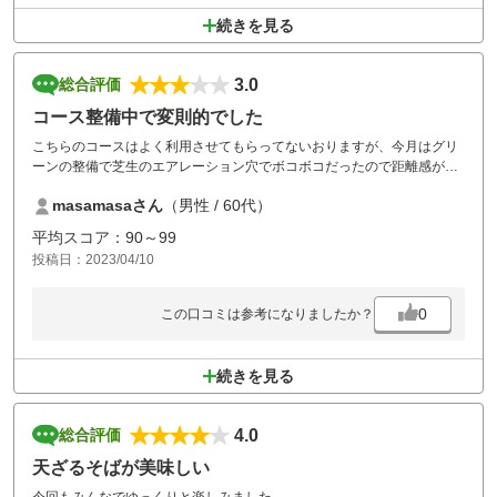
続きを見る
3.0
総合評価
コース整備中で変則的でした
こちらのコースはよく利用させてもらってないおりますが、今月はグリ
ーンの整備で芝生のエアレーション穴でボコボコだったので距離感が普
段と全く合わず仲間ともどもパット大苦戦。またバンカーまるごと修理
masamasaさん
（男性 / 60代）
地（砂入替え）がありました。平日料金なら割り切れますが休日料金だ
と少し残念な感じもしました。
平均スコア：90～99
投稿日：2023/04/10
0
この口コミは参考になりましたか？
続きを見る
4.0
総合評価
天ざるそばが美味しい