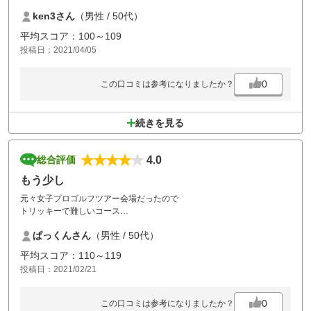
上げの150ヤードボールはダメージがひどかった。コース自体は、ふつ
ken3さん
（男性 / 50代）
うだったが、グリーンが砂だらけ、バンカーは砂が無い。ＧＰＳナビも
無い為、前の組とコースは目視確認。200ヤードあたりに目印の白黒杭
平均スコア：100～109
等があればうちこみ防止やスロープレー防止になるのに残念。組数を詰
投稿日：2021/04/05
め込んでないので、詰まることが無かったのと天気がよかったのと桜が
まだ残っていたのが救いでした。
0
この口コミは参考になりましたか？
続きを見る
4.0
総合評価
もう少し
元々女子プロゴルフツアー会場だったので
トリッキーで難しいコース
もう少しフェアウェイを整備していただければ！
ぱっくんさん
（男性 / 50代）
平均スコア：110～119
投稿日：2021/02/21
0
この口コミは参考になりましたか？