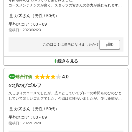
今回もみんなでゆっくりと楽しみました。
コースメンテナンスが良く、スタッフの皆さんの努力が感じられます。
設備面では、ドライバーの打てる練習場があればなぁ…
カズさん
（男性 / 50代）
と思います。
お昼に天ざるそばがなかったのが残念でした。
平均スコア：80～89
これが美味しいんですよ（笑）
投稿日：2023/02/23
また伺います。
0
この口コミは参考になりましたか？
続きを見る
4.0
総合評価
のびのびゴルフ
久しぶりのコースでしたが、広々としていてプレーの時間ものびのびと
していて楽しいゴルフでした。今回は女性もいましたが、少し距離が長
いので苦戦してはいましたが楽しくできました。
カズさん
（男性 / 50代）
食事も揚げたての天ぷらが美味しいかったな～
練習場がメンテナンスで使え無く少し残念でした。
平均スコア：80～89
相変わらず隠れ家的なゴルフ場で良い感じでした。
投稿日：2022/12/20