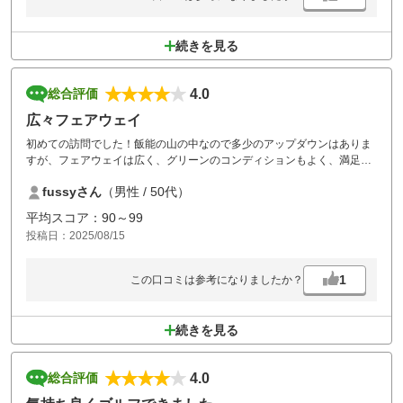
続きを見る
4.0
総合評価
広々フェアウェイ
初めての訪問でした！飯能の山の中なので多少のアップダウンはありま
すが、フェアウェイは広く、グリーンのコンディションもよく、満足な
ラウンドでした！途中、小鹿がいて、次のショートホールのグリーン奥
fussyさん
（男性 / 50代）
には家族と思われる鹿が5体程！！癒されました！
平均スコア：90～99
投稿日：2025/08/15
1
この口コミは参考になりましたか？
続きを見る
4.0
総合評価