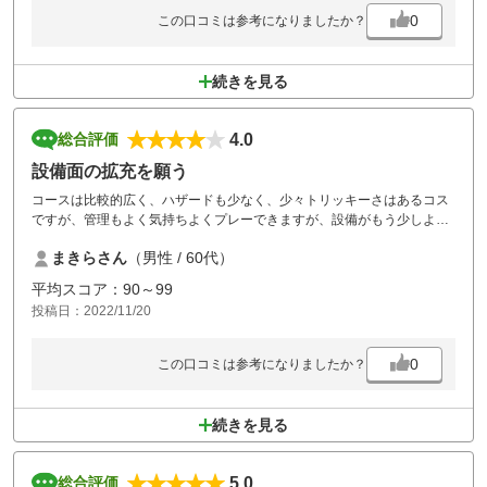
0
この口コミは参考になりましたか？
続きを見る
4.0
総合評価
設備面の拡充を願う
コースは比較的広く、ハザードも少なく、少々トリッキーさはあるコス
ですが、管理もよく気持ちよくプレーできますが、設備がもう少しよく
なればと思います。
まきらさん
（男性 / 60代）
カートにはもうどこでもタブレットが装着されて、コースマップや前の
組との距離など表示するものはついてますがここは未装着です。また、
平均スコア：90～99
いまだに貴重品はフロントにあづける方式。そして、お風呂の洗面には
投稿日：2022/11/20
何もアメニティーがありません。ここは改善を要望します。
0
この口コミは参考になりましたか？
続きを見る
5.0
総合評価