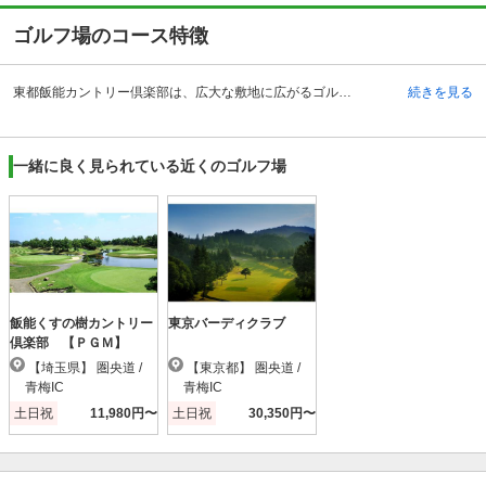
ゴルフ場のコース特徴
東都飯能カントリー倶楽部は、広大な敷地に広がるゴルフ場です。また、埼玉県にあるため都心からアクセスがしやすいことも人気の理由の一つです。 アクセス方法は、車であれば圏央道の青梅インターチェンジからゴルフ場に行く場合と、中央道八王子インターチェンジのいずれかの方法で行くことができ、いずれの方法もゴルフ場までは約30分で行くことができます。電車の場合は、西武池袋線に乗り飯能駅で下車します。飯能駅ではクラブバスが運行しているので、乗車することができます。 クラブハウス内にはレストランや、大浴場、ロッカールームという設備が整っています。また、レストランでは多彩なメニューが揃っています。その他、アプローチやバンカーの練習場も完備されています。
続きを見る
一緒に良く見られている近くのゴルフ場
飯能くすの樹カントリー
東京バーディクラブ
倶楽部 【ＰＧＭ】
【埼玉県】 圏央道 /
【東京都】 圏央道 /
青梅IC
青梅IC
土日祝
11,980円〜
土日祝
30,350円〜