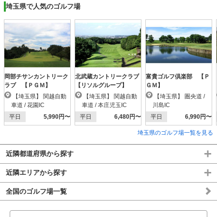
埼玉県で人気のゴルフ場
岡部チサンカントリーク
北武蔵カントリークラブ
富貴ゴルフ倶楽部 【Ｐ
ラブ 【ＰＧＭ】
【リソルグループ】
ＧＭ】
【埼玉県】 関越自動
【埼玉県】 関越自動
【埼玉県】 圏央道 /
車道 / 花園IC
車道 / 本庄児玉IC
川島IC
平日
5,990円〜
平日
6,480円〜
平日
6,990円〜
埼玉県のゴルフ場一覧を見る
近隣都道府県から探す
近隣エリアから探す
全国のゴルフ場一覧