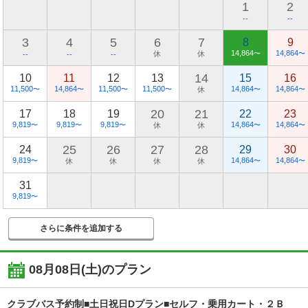
1
2
--
--
3
4
5
6
7
8
9
14,864
14,864
休
休
〜
〜
--
--
--
14
10
11
12
13
15
16
11,500
14,864
11,500
11,500
14,864
14,864
〜
〜
〜
〜
休
〜
〜
20
21
17
18
19
22
23
9,819
9,819
9,819
14,864
14,864
〜
〜
〜
休
休
〜
〜
25
26
27
28
24
29
30
9,819
14,864
14,864
〜
休
休
休
休
〜
〜
31
9,819
〜
さらに条件を追加する
08月08日(土)
のプラン
クラブバス予約制■土日祝日Dプラン■セルフ・乗用カート・２Ｂ