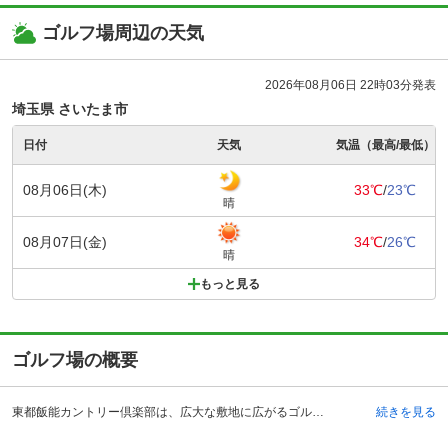
ゴルフ場周辺の天気
2026年08月06日 22時03分発表
埼玉県 さいたま市
日付
天気
気温（最高/最低）
08月06日(木)
33℃
/
23℃
晴
08月07日(金)
34℃
/
26℃
晴
もっと見る
ゴルフ場の概要
東都飯能カントリー倶楽部は、広大な敷地に広がるゴルフ場です。また、埼玉県にあるため都心からアクセスがしやすいことも人気の理由の一つです。 アクセス方法は、車であれば圏央道の青梅インターチェンジからゴルフ場に行く場合と、中央道八王子インターチェンジのいずれかの方法で行くことができ、いずれの方法もゴルフ場までは約30分で行くことができます。電車の場合は、西武池袋線に乗り飯能駅で下車します。飯能駅ではクラブバスが運行しているので、乗車することができます。 クラブハウス内にはレストランや、大浴場、ロッカールームという設備が整っています。また、レストランでは多彩なメニューが揃っています。その他、アプローチやバンカーの練習場も完備されています。
続きを見る