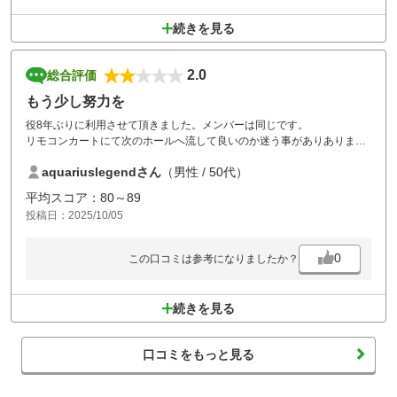
続きを見る
2.0
総合評価
もう少し努力を
役8年ぶりに利用させて頂きました。メンバーは同じです。
リモコンカートにて次のホールへ流して良いのか迷う事がありありまし
た。スタート前に少し説明を受けましたが分かり辛く、ヒヤヒヤする事
aquariuslegendさん
（男性 / 50代）
がありました。またバンカーの水捌けが悪く、砂が入っていないので田
んぼのような状態のガードバンカーがあり、出すのに苦労しました。
平均スコア：80～89
また食事の値段は高いのは常ですが、品質向上に期待します。
投稿日：2025/10/05
0
この口コミは参考になりましたか？
続きを見る
口コミをもっと見る