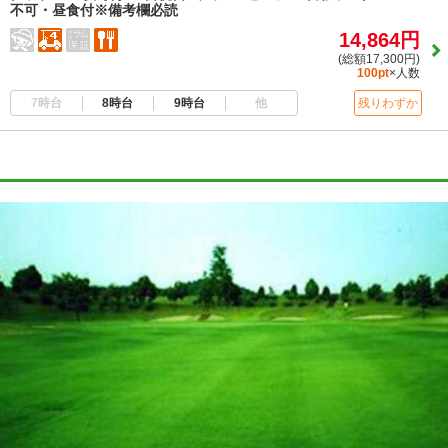
不可・昼食付※備考欄必読
14,864円
(総額17,300円)
100pt
×人数
7時台
8時台
9時台
他
残りわずか