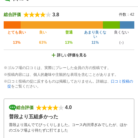
3.8
総合評価
件数：42
とても良い
良い
普通
あまり良くな
良くない
い
13%
63%
13%
11%
（-）
詳しい評価を見る
※ゴルフ場の口コミは、実際にプレーした会員の方の投稿です。
※投稿内容には、個人的趣味や主観的な表現を含むことがあります。
※口コミ投稿の掟に反するものは掲載しておりません。詳細は、
口コミ投稿の
掟
をご覧ください。
4.0
総合評価
普段より五組多かった
普段より混んでてびっくりしました。コース内渋滞ぎみでしたが、ほか
のゴルフ場より待たずに打てました