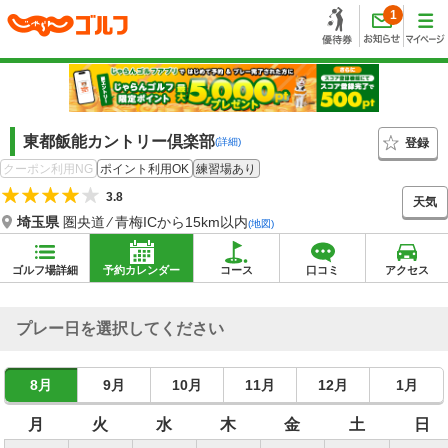
1
東都飯能カントリー倶楽部
登録
(詳細)
クーポン利用NG
ポイント利用OK
練習場あり
3.8
天気
埼玉県
圏央道 ⁄ 青梅ICから15km以内
(地図)
ゴルフ場詳細
予約カレンダー
コース
口コミ
アクセス
プレー日を選択してください
8月
9月
10月
11月
12月
1月
月
火
水
木
金
土
日