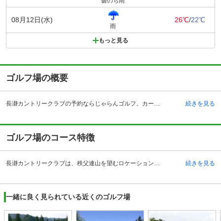
曇のち雨
08月12日(水)
26℃
/
22℃
雨
もっと見る
ゴルフ場の概要
長瀞カントリークラブの予約ならじゃらんゴルフ。カートの有無や利用税、キャンセル料、ナイター設備、駐車場などのコース情報はもちろん、口コミ、フォトギャラリーなどコースの難易度や攻略に役立つ情報充実、予約する度にポイントが貯まるのでお得にゴルフをお楽しみ頂けます。 長瀞カントリークラブは、埼玉県大里郡に18ホールを有するゴルフ場です。都心から1時間という好立地で、日帰りでプレーを楽しむプレーヤーから人気があります。女性用のバスルームやパウダールームがリニューアルされ、レディースゴルファーに優しいゴルフ場になっています。そして最新型ナビ搭載の乗用カートによって、より一層快適なプレーができるようになりました。 クラブハウス内にはコンペルームもあるので、東京を始め近隣首都圏からの団体のコンペ会場としても利用されることもあります。クラブが主催するオープンコンペも毎月数回程度は開催されているので、日頃の練習の成果の腕試しやゴルフ仲間を求めるために参加するプレーヤーもたくさんいます。
続きを見る
ゴルフ場のコース特徴
長瀞カントリークラブは、秩父連山を望むロケーションに18ホールが存在しているゴルフ場です。ここは秩父地域で最も歴史のあるゴルフ場で、毎年少しずつコース改造をしています。そして芝の状態も非常に良く、快適にプレーすることが可能です。18ホールの内容は個性的なところが多く、打ち下ろし、打ち上げ、谷越え、ドッグレッグ、池越えというシーンが待ち構えています。 難易度の高いホールとしてはOUT8番、IN15番が代表的です。8番は距離こそ長くないものの全体的に傾斜が強く、右打ちのプレーヤーにとっては常にライがつま先上がりの状態が続き、ショットの難易度を上げています。また、15番は距離の長い打ち上げのミドルホールで、視覚的なプレッシャーは弱いものの、左に曲げるとペナルティが待ち構えるような造りになっています。
続きを見る
一緒に良く見られている近くのゴルフ場