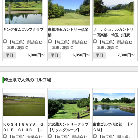
キングダムゴルフクラブ
東都埼玉カントリー倶楽
ザ ナショナルカントリ
部
ー倶楽部 埼玉（旧廣済
堂埼玉ＧＣ）
【埼玉県】 関越自動
【埼玉県】 関越自動
【埼玉県】 関越自動
車道 / 花園IC
車道 / 花園IC
車道 / 花園IC
平日
6,900円〜
平日
6,950円〜
平日
7,300円〜
埼玉県で人気のゴルフ場
ＫＯＳＨＩＧＡＹＡ Ｇ
北武蔵カントリークラブ
富貴ゴルフ倶楽部 【Ｐ
ＯＬＦ ＣＬＵＢ 【Ｐ
【リソルグループ】
ＧＭ】
ＧＭ】
【埼玉県】 常磐自動
【埼玉県】 関越自動
【埼玉県】 圏央道 /