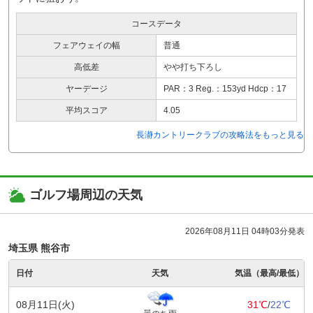
コースデータ
フェアウェイの幅
普通
高低差
やや打ち下ろし
ヤーデージ
PAR：3 Reg.：153yd Hdcp：17
平均スコア
4.05
長瀞カントリークラブの攻略法をもっと見る
ゴルフ場周辺の天気
2026年08月11日 04時03分発表
埼玉県 熊谷市
日付
天気
気温（最高/最低）
08月11日(火)
31℃
/
22℃