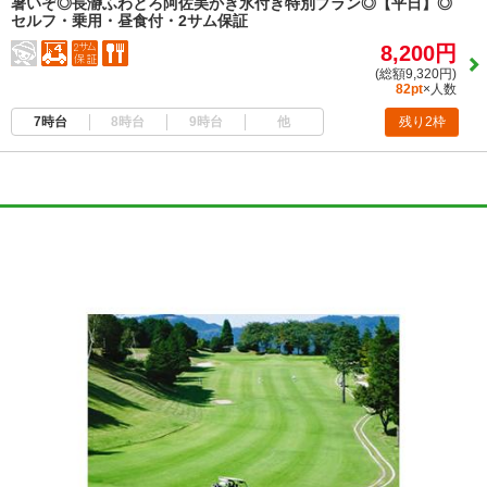
暑いぞ◎長瀞ふわとろ阿佐美かき氷付き特別プラン◎【平日】◎
セルフ・乗用・昼食付・2サム保証
8,200円
(総額9,320円)
82pt
×人数
7時台
8時台
9時台
他
残り2枠