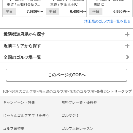
車道 / 三郷料金所スマ
車道 / 本庄児玉IC
川島IC
ートIC
平日
7,980円〜
平日
6,480円〜
平日
6,990円〜
埼玉県のゴルフ場一覧を見る
近隣都道府県から探す
近隣エリアから探す
全国のゴルフ場一覧
このページのTOPへ
TOP
関東のゴルフ場
埼玉県のゴルフ場
花園のゴルフ場
長瀞カントリークラブ
キャンペーン・特集
無料プレー券・優待券
じゃらんゴルフアプリを使う
ゴルマジ！
ゴルフ練習場
ゴルフ上達レッスン