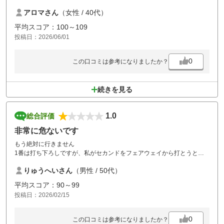
一点だけ女性目線の意見を失礼しますが、カートにあった古いゴミ箱が
アロマさん
（女性 / 40代）
サニタリーBOXなので複雑な気持ちになりました、カートのゴミ箱とし
て適切なのか確認よろしくお願いします。
平均スコア：100～109
投稿日：2026/06/01
0
この口コミは参考になりましたか？
続きを見る
1.0
総合評価
非常に危ないです
もう絶対に行きません
1番は打ち下ろしですが、私がセカンドをフェアウェイから打とうとし
た時、必死の「フォア～」の絶叫が。何事かと思ったその瞬間、真後ろ
りゅうへいさん
（男性 / 50代）
にドンっとボールが。マーシャルが「すみませーん」
「はっ？！」、いや、どう言うこと？？
平均スコア：90～99
こんな恐怖を味わうゴルフ場はありません。
投稿日：2026/02/15
他のホールでも、同伴者の横にドンっと。
こんなことが4-5回ありました。
隣のコースからガンガンボールが飛んできます(私の場合は同じホールの
0
この口コミは参考になりましたか？