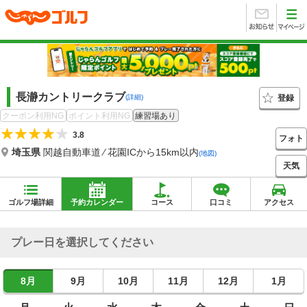
長瀞カントリークラブ
登録
(詳細)
クーポン利用NG
ポイント利用NG
練習場あり
3.8
フォト
埼玉県
関越自動車道 ⁄ 花園ICから15km以内
(地図)
天気
ゴルフ場詳細
予約カレンダー
コース
口コミ
アクセス
プレー日を選択してください
8月
9月
10月
11月
12月
1月