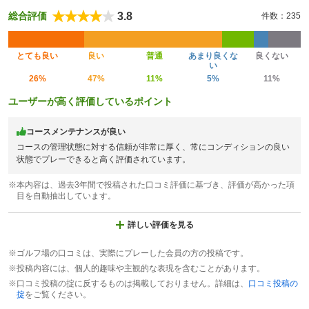
3.8
総合評価
件数：235
とても良い
良い
普通
あまり良くな
良くない
い
26%
47%
11%
5%
11%
ユーザーが高く評価しているポイント
コースメンテナンスが良い
コースの管理状態に対する信頼が非常に厚く、常にコンディションの良い
状態でプレーできると高く評価されています。
※本内容は、過去3年間で投稿された口コミ評価に基づき、評価が高かった項
目を自動抽出しています。
詳しい評価を見る
※ゴルフ場の口コミは、実際にプレーした会員の方の投稿です。
※投稿内容には、個人的趣味や主観的な表現を含むことがあります。
※口コミ投稿の掟に反するものは掲載しておりません。詳細は、
口コミ投稿の
掟
をご覧ください。