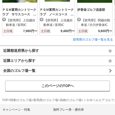
ＰＧＭ富岡カントリーク
ＰＧＭ富岡カントリーク
伊香保ゴルフ倶楽部
ラブ サウスコース
ラブ ノースコース
【ＰＧＭ】
【ＰＧＭ】
【群馬県】 上信越自
【群馬県】 上信越自
【群馬県】 関越自動
動車道 / 富岡IC
動車道 / 富岡IC
車道 / 渋川伊香保IC
土日祝
7,980円〜
土日祝
9,480円〜
土日祝
9,800円〜
群馬県のゴルフ場一覧を見る
近隣都道府県から探す
近隣エリアから探す
全国のゴルフ場一覧
このページのTOPへ
TOP
関東のゴルフ場
群馬県のゴルフ場
高崎のゴルフ場
ＪＧＭベルエアゴルフ
キャンペーン・特集
無料プレー券・優待券