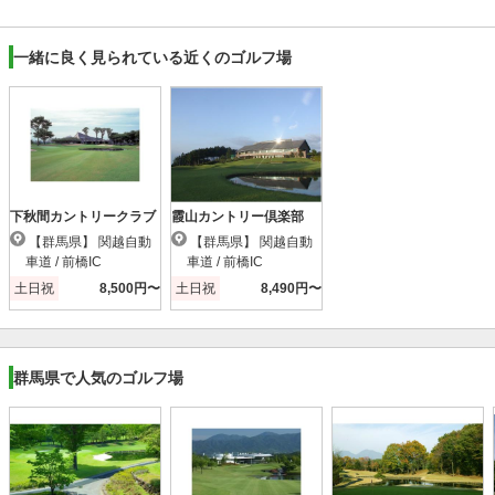
一緒に良く見られている近くのゴルフ場
下秋間カントリークラブ
霞山カントリー倶楽部
【群馬県】 関越自動
【群馬県】 関越自動
車道 / 前橋IC
車道 / 前橋IC
土日祝
8,500円〜
土日祝
8,490円〜
群馬県で人気のゴルフ場