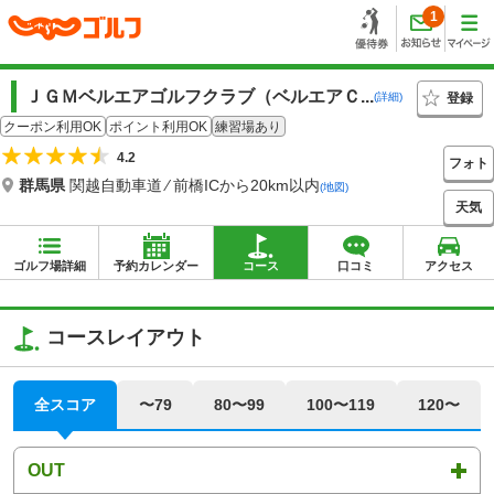
1
ＪＧＭベルエアゴルフクラブ（ベルエアＣ...
登録
(詳細)
クーポン利用OK
ポイント利用OK
練習場あり
4.2
フォト
群馬県
関越自動車道 ⁄ 前橋ICから20km以内
(地図)
天気
ゴルフ場詳細
予約カレンダー
コース
口コミ
アクセス
コースレイアウト
全スコア
〜79
80〜99
100〜119
120〜
OUT