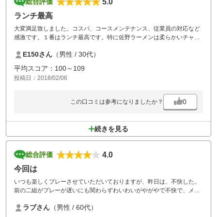
5.0
総合評価
ランチ最高
大変満足致しました。コスパ、コースメンテナンス、従業員の対応など
感激です。１番はランチ最高です。特に佐野ラーメンは柔らかいチャー
シューにあっさりスープの中にある深い味わいと、こだわりを感じまし
E150さん
（男性 / 30代）
た。ゴルフより食事が１番となりました。
平均スコア：100～109
投稿日：2018/02/06
0
この口コミは参考になりましたか？
続きを見る
4.0
総合評価
今回は
いつも楽しくプレーさせていただいておりますが、昨日は、不快した。
前の二組がプレーが遅いにも関わらずわいわいがやがやで不快で、メン
バ－の人もこんなのは初めてだとご立腹していました。途中での進行誘
ラブさん
（男性 / 60代）
導願いたいと思いましたが、人の面もあり大変ですよね