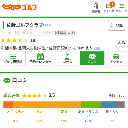
1
佐野ゴルフクラブ
登録
(詳細)
クーポン利用NG
ポイント利用NG
練習場あり
3.5
天気
栃木県
北関東自動車道 ⁄ 佐野田沼ICから5km以内
(地図)
ゴルフ場詳細
予約カレンダー
コース
口コミ
アクセス
口コミ
3.5
総合評価
件数：260
とても良い
良い
普通
あまり良くな
良くない
い
8%
56%
17%
12%
7%