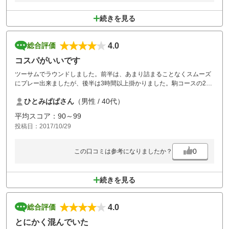
続きを見る
4.0
総合評価
コスパがいいです
ツーサムでラウンドしました。前半は、あまり詰まることなくスムーズ
にプレー出来ましたが、後半は3時間以上掛かりました。駒コースの2番
3番では、前の組のカートが6台並んでました。それ以外はグリーンの状
ひとみぱぱさん
（男性 / 40代）
態も悪くなく、コスパもいいのでまたお邪魔したいと思います。
平均スコア：90～99
投稿日：2017/10/29
0
この口コミは参考になりましたか？
続きを見る
4.0
総合評価
とにかく混んでいた