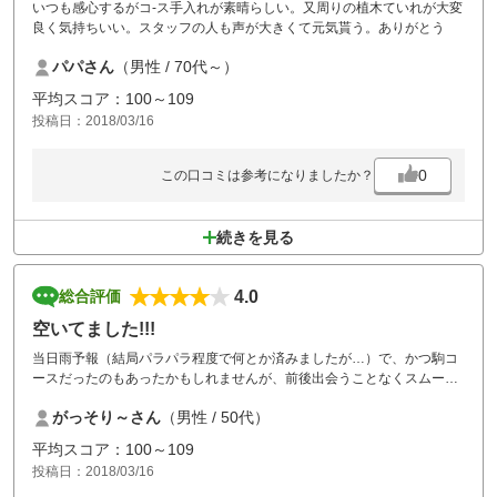
いつも感心するがコ-ス手入れが素晴らしい。又周りの植木ていれが大変
良く気持ちいい。スタッフの人も声が大きくて元気貰う。ありがとう
パパさん
（男性 / 70代～）
平均スコア：100～109
投稿日：2018/03/16
0
この口コミは参考になりましたか？
続きを見る
4.0
総合評価
空いてました!!!
当日雨予報（結局パラパラ程度で何とか済みましたが…）で、かつ駒コ
ースだったのもあったかもしれませんが、前後出会うことなくスムーズ
にラウンド出来ました。ただ駒コースは戦略性高いですが、アップダウ
がっそり～さん
（男性 / 50代）
ンもキツイです。フラットをご希望の方は、もう一つのコースの方が良
いかもしれません。
平均スコア：100～109
投稿日：2018/03/16