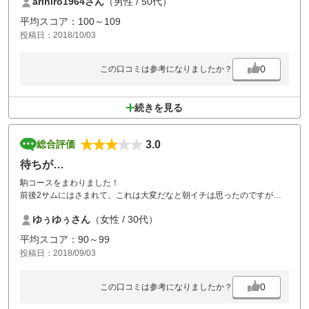
arihiro1964さん
（男性 / 50代）
と妻…。妻も飛ばす方（２００ヤード位は飛ばします）ですが、前半の
ハーフでロング、ミドルの殆どがワンペナ前３…。私も同様で前半のハ
平均スコア：100～109
ーフで５０叩く始末。後半はドライバーをスプーンに持ち替えなんとか
投稿日：2018/10/03
４０代でホールアウト。常に正確性が求められるストレスが掛かるラウ
ンドでした。しかしながらコースは綺麗ですよ。グリーンの状態が少々
残念。一部芝が無い所も有ったりしました。ディボット痕は多数。何個
0
この口コミは参考になりましたか？
直したか…。スタッフは好印象。ただカートが遅い！安全上仕方無いの
かも知れませんが…。当日受付で混雑を理由にスタートコースをＯＵＴ
からＩＮに提案をされました。こういう気配りは嬉しいですよね。全体
続きを見る
的に大変良い印象でした。
3.0
総合評価
待ちが…
駒コースをまわりました！
前後2サムにはさまれて、これは大変だなと朝イチは思ったのですが、
それが関係ないぐらいつまってて、相当待ちました！
ゆぅゆぅさん
（女性 / 30代）
天候が悪いのもあるとは思いますが、詰めすぎなのでは？
駒は、アップダウンも激しいし、もうちょっと考えていただきた
平均スコア：90～99
い！！！
投稿日：2018/09/03
0
この口コミは参考になりましたか？