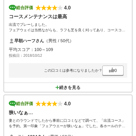
4.0
総合評価
コースメンテナンスは最高
出流でプレーしました。
フェアウェイは当然ながらも、ラフも芝を良く刈ってあり、コースコン
ディションは最高でした。
早朝ハーフさん
（男性 / 50代）
昼休みが1時間半と長いのが気になりましたが、フル回転させる為でし
ょうから止む終えませんね。
平均スコア：100～109
また、行きます。
投稿日：2018/10/12
0
この口コミは参考になりましたか？
続きを見る
4.0
総合評価
狭いなぁ…
妻とのラウンドでしたから事前に口コミなどで調べて、「出流コース」
を予約。第一印象「フェアウエーが狭いなぁ」でした。各ホールのティ
ーイングラウンドから見える白杭に「あの間にドライバー飛ばすの？」