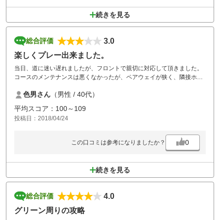
続きを見る
3.0
総合評価
楽しくプレー出来ました。
当日、道に迷い遅れましたが、フロントで親切に対応して頂きました。
コースのメンテナンスは悪くなかったが、ペアウェイが狭く、隣接ホー
ルからボールが飛んで来る事が多かっだが、声を出して教えてくれる組
色男さん
（男性 / 40代）
は人組も無かったのは凄く残念でした。
グリーンにボールマークも目立ちました。
平均スコア：100～109
誰も修正して内容でした。
投稿日：2018/04/24
マナの悪いものが多い感じがしました。
食事は普通に美味しく、特に生ビールは美味しかったです。
レストランの接客はとても丁寧で良かったです。
0
この口コミは参考になりましたか？
風呂場は脱衣室に湿気が多く凄く臭かったです。
続きを見る
4.0
総合評価
グリーン周りの攻略