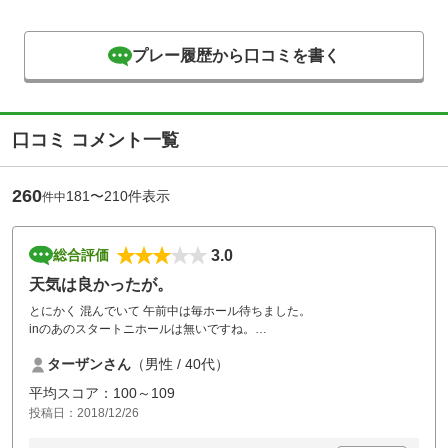
プレー履歴から口コミを書く
口コミ コメント一覧
260
181〜210件表示
件中
3.0
総合評価
天気は良かったが。
とにかく 混んでいて 午前中は毎ホール待ちました。
inのあのスタートニホールは無いですね。
コースも狭く短い。 女性と年配の方向きかな。
ターザンさん
（男性 / 40代）
ボールをかなり無くしました。 全て1ペナ の理由が分かりました。 途
中、前進二打 の表示ありウケました。
平均スコア：100～109
コスパは良いと思います。 ボール代 加味しなければ。
投稿日：2018/12/26