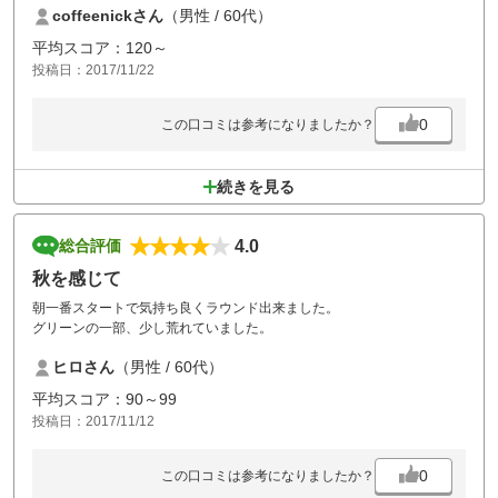
coffeenickさん
（男性 / 60代）
グッド。このレベルを保って欲しい。
セルフサービスなので、バッグの積み下ろし、クラブ拭きは自分でや
平均スコア：120～
らないといけなかったが、料金が安いので、不満はない。
投稿日：2017/11/22
0
この口コミは参考になりましたか？
続きを見る
4.0
総合評価
秋を感じて
朝一番スタートで気持ち良くラウンド出来ました。
グリーンの一部、少し荒れていました。
ヒロさん
（男性 / 60代）
平均スコア：90～99
投稿日：2017/11/12
0
この口コミは参考になりましたか？