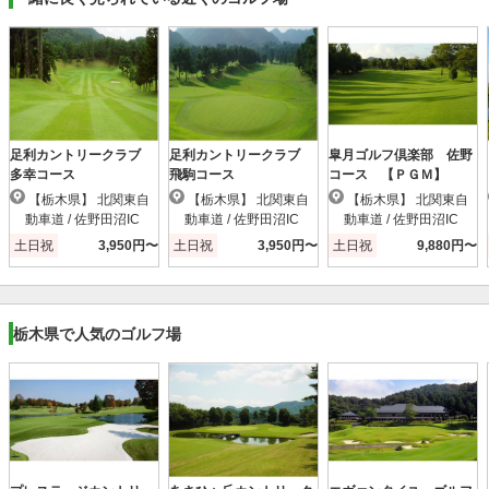
足利カントリークラブ
足利カントリークラブ
皐月ゴルフ倶楽部 佐野
多幸コース
飛駒コース
コース 【ＰＧＭ】
【栃木県】 北関東自
【栃木県】 北関東自
【栃木県】 北関東自
動車道 / 佐野田沼IC
動車道 / 佐野田沼IC
動車道 / 佐野田沼IC
土日祝
3,950円〜
土日祝
3,950円〜
土日祝
9,880円〜
栃木県で人気のゴルフ場