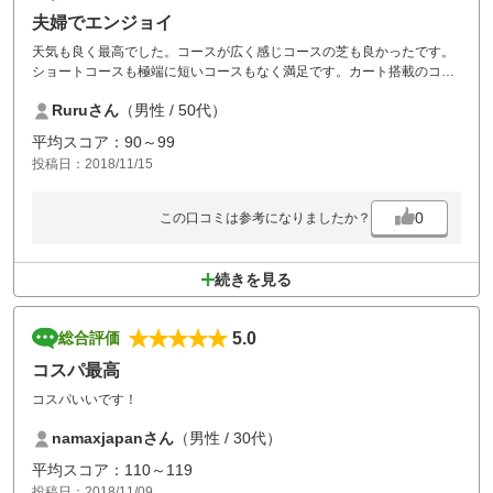
夫婦でエンジョイ
天気も良く最高でした。コースが広く感じコースの芝も良かったです。
ショートコースも極端に短いコースもなく満足です。カート搭載のコー
スディスプレイ スコアー登録も良かった。妻もベストスコアーを出せて
Ruruさん
（男性 / 50代）
満足してます。料金も平日だったので、リーズナブルにできました。。
また、近いうちに、再プレーを望んでいます。
平均スコア：90～99
投稿日：2018/11/15
0
この口コミは参考になりましたか？
続きを見る
5.0
総合評価
コスパ最高
コスパいいです！
namaxjapanさん
（男性 / 30代）
平均スコア：110～119
投稿日：2018/11/09