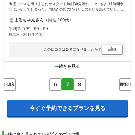
出流コースを周りましたがスタート時刻30分遅れ。いつもより1時間余
計にかかってしまった。雨続きの間の晴れた日のせいか混んでいた。GP
Sの距離表示より見た目で感じた違いは気のせいでしょうか。
まるちゃんさん
（男性 / 60代）
平均スコア：90～99
投稿日：2017/10/28
0
この口コミは参考になりましたか？
続きを見る
6
7
8
最初
最後
今すぐ予約できる
プランを見る
一緒に良く見られている近くのゴルフ場