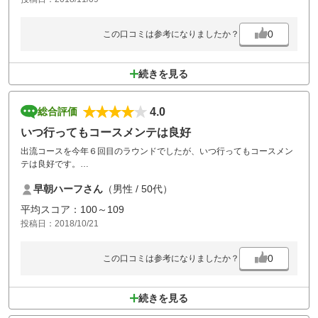
0
この口コミは参考になりましたか？
続きを見る
4.0
総合評価
いつ行ってもコースメンテは良好
出流コースを今年６回目のラウンドでしたが、いつ行ってもコースメン
テは良好です。
フェアウェイは当然ですが、ラフも深くなくボールが見つからないとい
早朝ハーフさん
（男性 / 50代）
う事はありません。コースも広いコースが多く、アップダウンも少なく
て快適です。
平均スコア：100～109
ただ、お客さんをたくさん入れているので、プレイファーストを促すコ
投稿日：2018/10/21
ールがあっても良いのかなと思います。
このクチコミコーナーの不満のほとんどが詰め込みすぎなので対応とし
て良い策ではないでしょうか。
0
この口コミは参考になりましたか？
続きを見る