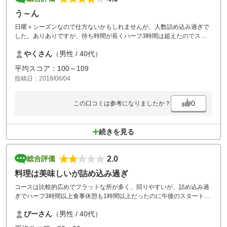
う～ん
日曜＋シーズンなので仕方ないかもしれませんが、人数詰め込み過ぎで
した。ありありですが、待ち時間が長くハーフ3時間は超えたのでスム
ーズな進行ではありませんでした。コースが綺麗なだけに そこら辺が少
やくさん
（男性 / 40代）
し残念でした。
平均スコア：100～109
投稿日：2018/06/04
0
この口コミは参考になりましたか？
続きを見る
2.0
総合評価
料理は美味しいが詰め込み過ぎ
コースは比較的広めでフラットな所が多く、回りやすいが、詰め込み過
ぎでハーフ3時間以上食事休憩も1時間以上だったのに午後のスタートで
指定時間に行ったら、2組待ち。料理が美味しかったのがせめてもの救
ぴーさん
（男性 / 40代）
い。安いけど二度と行かないと思う。