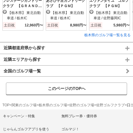
プレステージカントリー
あさひヶ丘カントリーク
エヴァンタイユ ゴルフ
クラブ 【ＧＲＡＮＤ
ラブ 【ＰＧＭ】
クラブ 【ＰＧＭ】
ＰＧＭ】
【栃木県】 東北自動
【栃木県】 東北自動
【栃木県】 東北自動
車道 / 栃木IC
車道 / 栃木IC
車道 / 佐野藤岡IC
土日祝
12,960円〜
土日祝
8,980円〜
土日祝
5,980円〜
栃木県のゴルフ場一覧を見る
近隣都道府県から探す
近隣エリアから探す
全国のゴルフ場一覧
このページのTOPへ
TOP
関東のゴルフ場
栃木県のゴルフ場
佐野のゴルフ場
佐野ゴルフクラブ
口
キャンペーン・特集
無料プレー券・優待券
じゃらんゴルフアプリを使う
ゴルマジ！