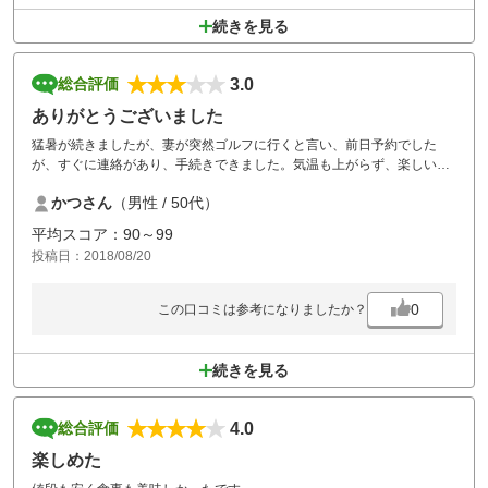
続きを見る
3.0
総合評価
ありがとうございました
猛暑が続きましたが、妻が突然ゴルフに行くと言い、前日予約でした
が、すぐに連絡があり、手続きできました。気温も上がらず、楽しいプ
レ－ができました。全体的に距離がないので、ミドルホールは３Wか５
かつさん
（男性 / 50代）
Wのティ－ショットが多く、次回はバックから打ってみたいです。
平均スコア：90～99
投稿日：2018/08/20
0
この口コミは参考になりましたか？
続きを見る
4.0
総合評価
楽しめた