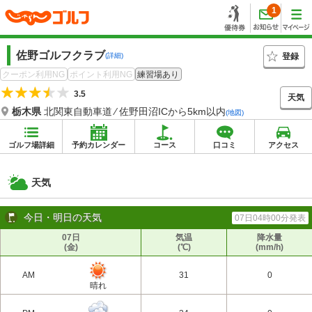
1
佐野ゴルフクラブ
登録
(詳細)
クーポン利用NG
ポイント利用NG
練習場あり
3.5
天気
栃木県
北関東自動車道 ⁄ 佐野田沼ICから5km以内
(地図)
ゴルフ場詳細
予約カレンダー
コース
口コミ
アクセス
天気
今日・明日の天気
07日04時00分発表
07日
気温
降水量
(金)
(℃)
(mm/h)
AM
31
0
晴れ