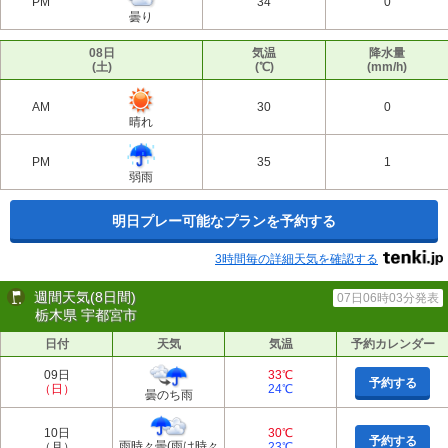
PM
34
0
曇り
08日
気温
降水量
(土)
(℃)
(mm/h)
AM
30
0
晴れ
PM
35
1
弱雨
明日プレー可能なプランを予約する
3時間毎の詳細天気を確認する
週間天気(8日間)
07日06時03分発表
栃木県 宇都宮市
日付
天気
気温
予約カレンダー
09日
33℃
予約する
（日）
24℃
曇のち雨
10日
30℃
予約する
雨時々曇(雨は時々
（月）
23℃