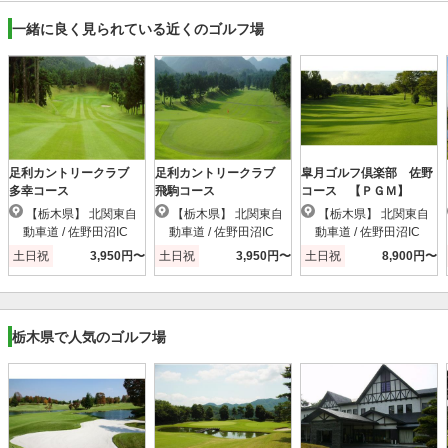
一緒に良く見られている近くのゴルフ場
足利カントリークラブ
足利カントリークラブ
皐月ゴルフ倶楽部 佐野
多幸コース
飛駒コース
コース 【ＰＧＭ】
【栃木県】 北関東自
【栃木県】 北関東自
【栃木県】 北関東自
動車道 / 佐野田沼IC
動車道 / 佐野田沼IC
動車道 / 佐野田沼IC
土日祝
3,950円〜
土日祝
3,950円〜
土日祝
8,900円〜
栃木県で人気のゴルフ場