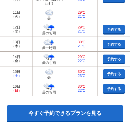
止む)
11日
29℃
（火）
21℃
曇
12日
29℃
予約する
（水）
21℃
曇のち雨
13日
30℃
予約する
（木）
21℃
曇一時雨
14日
29℃
予約する
（金）
22℃
曇のち雨
15日
30℃
予約する
（土）
23℃
曇
16日
30℃
予約する
（日）
22℃
曇のち雨
今すぐ予約できるプランを見る