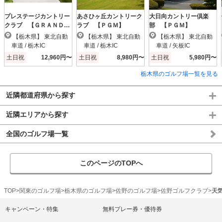
プレステージカントリー
あさひヶ丘カントリーク
大日向カントリー倶楽
クラブ 【ＧＲＡＮＤ
ラブ 【ＰＧＭ】
部 【ＰＧＭ】
ＰＧＭ】
【栃木県】 東北自動
【栃木県】 東北自動
【栃木県】 東北自動
車道 / 栃木IC
車道 / 栃木IC
車道 / 矢板IC
土日祝
12,960円〜
土日祝
8,980円〜
土日祝
5,980円〜
栃木県のゴルフ場一覧を見る
近隣都道府県から探す
近隣エリアから探す
全国のゴルフ場一覧
このページのTOPへ
TOP
関東のゴルフ場
栃木県のゴルフ場
佐野のゴルフ場
佐野ゴルフクラブ
天
キャンペーン・特集
無料プレー券・優待券