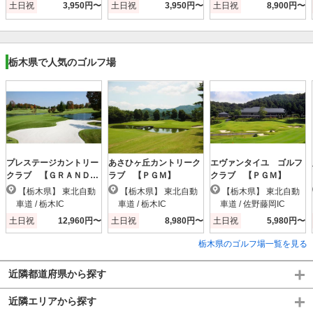
土日祝
3,950円〜
土日祝
3,950円〜
土日祝
8,900円〜
栃木県で人気のゴルフ場
プレステージカントリー
あさひヶ丘カントリーク
エヴァンタイユ ゴルフ
クラブ 【ＧＲＡＮＤ
ラブ 【ＰＧＭ】
クラブ 【ＰＧＭ】
ＰＧＭ】
【栃木県】 東北自動
【栃木県】 東北自動
【栃木県】 東北自動
車道 / 栃木IC
車道 / 栃木IC
車道 / 佐野藤岡IC
土日祝
12,960円〜
土日祝
8,980円〜
土日祝
5,980円〜
栃木県のゴルフ場一覧を見る
近隣都道府県から探す
近隣エリアから探す