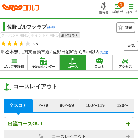
1
佐野ゴルフクラブ
登録
(詳細)
クーポン利用NG
ポイント利用NG
練習場あり
3.5
天気
栃木県
北関東自動車道 ⁄ 佐野田沼ICから5km以内
(地図)
ゴルフ場詳細
予約カレンダー
コース
口コミ
アクセス
コースレイアウト
全スコア
〜79
80〜99
100〜119
120〜
出流コースOUT
コースレイアウト