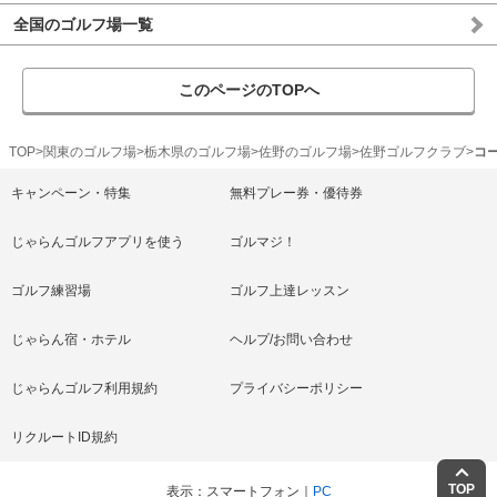
全国のゴルフ場一覧
このページのTOPへ
TOP
関東のゴルフ場
栃木県のゴルフ場
佐野のゴルフ場
佐野ゴルフクラブ
コ
キャンペーン・特集
無料プレー券・優待券
じゃらんゴルフアプリを使う
ゴルマジ！
ゴルフ練習場
ゴルフ上達レッスン
じゃらん宿・ホテル
ヘルプ/お問い合わせ
じゃらんゴルフ利用規約
プライバシーポリシー
リクルートID規約
TOP
表示
スマートフォン
PC