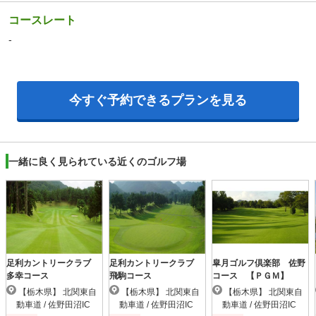
コースレート
-
今すぐ予約できるプランを見る
一緒に良く見られている近くのゴルフ場
足利カントリークラブ
足利カントリークラブ
皐月ゴルフ倶楽部 佐野
多幸コース
飛駒コース
コース 【ＰＧＭ】
【栃木県】 北関東自
【栃木県】 北関東自
【栃木県】 北関東自
動車道 / 佐野田沼IC
動車道 / 佐野田沼IC
動車道 / 佐野田沼IC