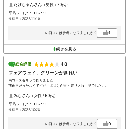
たけちゃんさん
（男性 / 70代～）
セーブ出来なくなりボギー、ダブルボギーなどが出てしまいます、私と
しては難しかった印象です。機会があれば再チャレンジしたいと思いま
平均スコア：90～99
す
投稿日：2022/11/10
1
この口コミは参考になりましたか？
続きを見る
4.0
総合評価
フェアウェイ、グリーンがきれい
南コースセルフで回りました。
前夜雨だったようですが、水はけが良く乗り入れ可能でした。
フェアウェイがフカフカで気持ちよく、グリーンもとても良かったで
みちさん
（女性 / 50代）
す。
赤からプレーしたので、それほど難しくなく、白からだいぶ前にセッテ
平均スコア：90～99
ィングされていたので、女性には優しいですね。
投稿日：2022/10/28
2グリーンですが、大きめで油断大敵。
バンカーは砂が少なめで硬く、アプローチ感覚が良いかと。
女性3人だったので、前の組の待ちがほぼ全ホール。後ろもだいぶ空い
0
この口コミは参考になりましたか？
ていました。後ろは、後続が詰まっていたので、もう少しマーシャルが