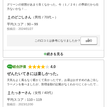
グリーンの状態があまり良くなかった。今（１／２６）の季節だから仕
方ないかな！
全体的には良いコースです。
のどごしさん
（男性 / 70代～）
平均スコア：90～99
投稿日：2024/01/27
0
この口コミは参考になりましたか？
続きを見る
4.0
総合評価
ぜんたいてきには楽しかった。
天気もよく風もなく暖かくて良かったです。お昼はおすすめのあご出し
ラーメンを食べましたが、割増金額の記載がなくわかりにくかったで
す。
たっきーさん
（女性 / 40代）
ジャケット着用できれいなクラブハウスでロッカーもきれいで良かった
ですが、歯ブラシが置いてあると良かったです。
平均スコア：110～119
投稿日：2023/12/30
コース途中の看板が、口コミ通りわかりにく箇所がありました。