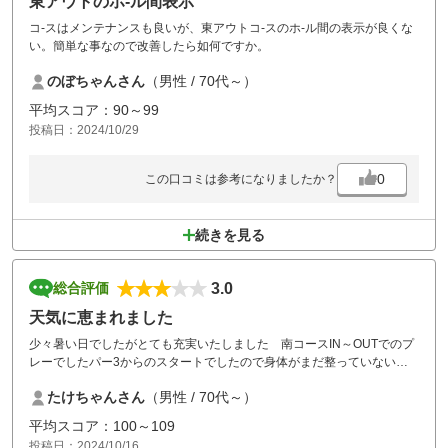
東アウトのホ-ル間表示
コ-スはメンテナンスも良いが、東アウトコ-スのホ-ル間の表示が良くな
い。簡単な事なので改善したら如何ですか。
のぼちゃんさん
（男性 / 70代～）
平均スコア：90～99
投稿日：2024/10/29
0
この口コミは参考になりましたか？
続きを見る
3.0
総合評価
天気に恵まれました
少々暑い日でしたがとても充実いたしました 南コースIN～OUTでのプ
レーでしたパー3からのスタートでしたので身体がまだ整っていない所
でしたので1打目175ヤードの所150ヤードほどでかなり手前2打目ONす
たけちゃんさん
（男性 / 70代～）
るがカップまで距離がありボギー、最後まで距離感がつかめず殆どの所
でショートぎみスコアーは毎回のように悪く自分の腕前はゴルフに向い
平均スコア：100～109
てないのかと思う日でした。でも楽しさは何時も同じで なるべく多く
投稿日：2024/10/16