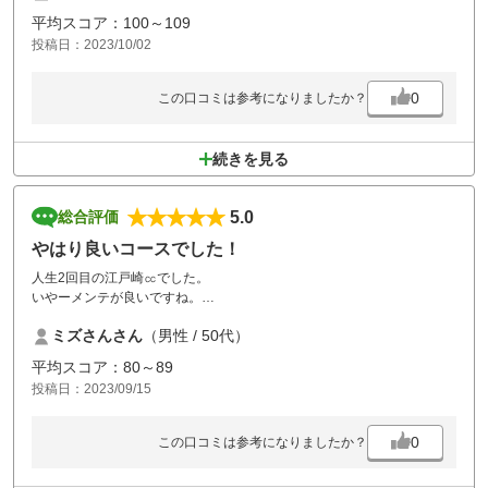
その他は江戸崎さんはとても良いのに残念でした
平均スコア：100～109
投稿日：2023/10/02
0
この口コミは参考になりましたか？
続きを見る
5.0
総合評価
やはり良いコースでした！
人生2回目の江戸崎㏄でした。
いやーメンテが良いですね。
曜日のせいなのかもしれませんが、待たされることもせかされる事も無
ミズさんさん
（男性 / 50代）
くゆっくりプレーをさせて頂きました。
後ろからか回ればより戦略性が増し楽しい事でしょう！
平均スコア：80～89
又、来ます！！
投稿日：2023/09/15
0
この口コミは参考になりましたか？