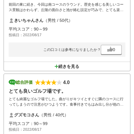
前回の東に続き、今回は南コースのラウンド。歴史を感じる美しいコー
ス景観はかわらず、丘陵の面白さと池が絡む設定が巧みで、とても楽し
めました！ 有難うございました。
きいちゃんさん
（男性 / 50代）
平均スコア：90～99
投稿日：2022/08/17
0
この口コミは参考になりましたか？
続きを見る
4.0
総合評価
とても良いゴルフ場です。
とても綺麗なゴルフ場でした。曲がりがキツイとすぐに隣のコースに行
ってしまうので注意がひつようです。食事付きでもはみ出し分が他のゴ
ルフ場より少し高価です。とても良いゴルフ場なのでまた行きたいと思
グズモコさん
（男性 / 40代）
います。コロナ禍の為、シャワーしか使えません。
平均スコア：90～99
投稿日：2022/08/17