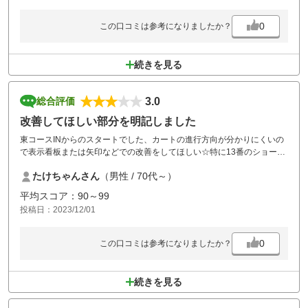
またティーグラウンドにも前進ティーあるなら記載してほしいです。
バンカーがいいところにあって、
0
この口コミは参考になりましたか？
餌食になりました（笑）
続きを見る
3.0
総合評価
改善してほしい部分を明記しました
東コースINからのスタートでした、カートの進行方向が分かりにくいの
で表示看板または矢印などでの改善をしてほしい☆特に13番のショート
コースだったと思いますがグリーンに向かうのがカートギリギリの橋を
たけちゃんさん
（男性 / 70代～）
何とか渡りましたが14番へのスタート場所までがたどり着けず13番まで
戻ってきた（後続の方から橋を渡ってはいけないとの事でした、戻った
平均スコア：90～99
時には方向が逆になっていました☆出来ればグリーンのカート停止位置
投稿日：2023/12/01
の所あたりに次に向かう方向などの看板がほしいです。そのほかは申し
分ありません
0
この口コミは参考になりましたか？
続きを見る