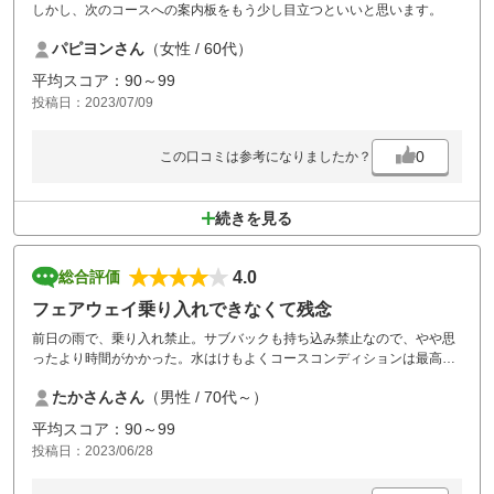
しかし、次のコースへの案内板をもう少し目立つといいと思います。
パピヨンさん
（女性 / 60代）
平均スコア：90～99
投稿日：2023/07/09
0
この口コミは参考になりましたか？
続きを見る
4.0
総合評価
フェアウェイ乗り入れできなくて残念
前日の雨で、乗り入れ禁止。サブバックも持ち込み禁止なので、やや思
ったより時間がかかった。水はけもよくコースコンディションは最高。
左右の木々がハザードになり、ティーからだと、途中が狭く感じた。
たかさんさん
（男性 / 70代～）
平均スコア：90～99
投稿日：2023/06/28