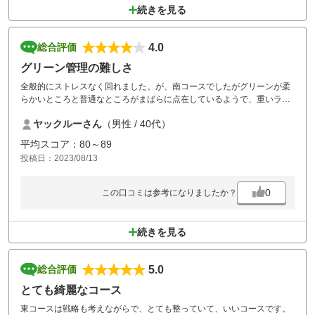
続きを見る
4.0
総合評価
グリーン管理の難しさ
全般的にストレスなく回れました。が、南コースでしたがグリーンが柔
らかいところと普通なところがまばらに点在しているようで、重いライ
ンと速いラインの見極めが難しかったです。
ヤックルーさん
（男性 / 40代）
酷暑続きでメンテ大変だと思いますが、頑張ってください！
平均スコア：80～89
投稿日：2023/08/13
0
この口コミは参考になりましたか？
続きを見る
5.0
総合評価
とても綺麗なコース
東コースは戦略も考えながらで、とても整っていて、いいコースです。