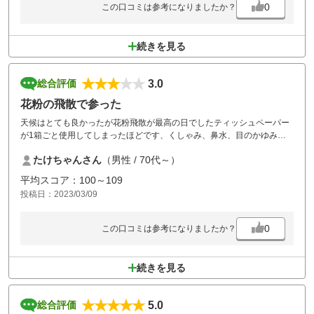
0
この口コミは参考になりましたか？
続きを見る
3.0
総合評価
花粉の飛散で参った
天候はとても良かったが花粉飛散が最高の日でしたティッシュペーパー
が1箱ごと使用してしまったほどです、くしゃみ、鼻水、目のかゆみ、
涙、我々のグループは勿論のことあちこちのグループからくしゃみが聞
たけちゃんさん
（男性 / 70代～）
こえてくる状態でした、進行はとてもスムーズでしたのでそれほどスト
レスもない状態でした、グリーンは早くもなく遅くもなくですが意外と
平均スコア：100～109
傾斜が読みずらいと感じました、機会があれば又の利用を考えたいと思
投稿日：2023/03/09
います
0
この口コミは参考になりましたか？
続きを見る
5.0
総合評価