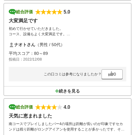
5.0
総合評価
大変満足です
初めて行かせていただきました。
コース、設備もよく大変満足です。
コストパフォーマンス最高です。
ナオトさん
（男性 / 50代）
仲間も満足してました。ありがとうございました。
また来年春に行きますので
平均スコア：80～89
投稿日：2022/12/08
0
この口コミは参考になりましたか？
続きを見る
4.0
総合評価
天気に恵まれました
南コースでプレイしましたパー4の場所は距離が長いのが印象ですセカ
ンドは残り距離がロングアイアンを使用することが多かったです、その
為か2オンには正確性が必要とされ左右にぶれると3オンとなるのでパー