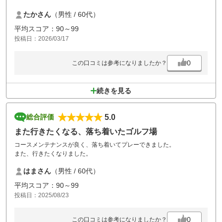
ｸﾞﾘｰﾝは早くて難しかったですそしてｶｯﾌﾟの位置も難しいところに切って
たかさん
（男性 / 60代）
いて
ミドルも中々距離もあり 楽しめました
平均スコア：90～99
ぜひｺﾝﾍﾟで利用したら面白いと思い今後のゴルフで楽しめそうです
投稿日：2026/03/17
0
この口コミは参考になりましたか？
続きを見る
5.0
総合評価
また行きたくなる、落ち着いたゴルフ場
コースメンテナンスが良く、落ち着いてプレーできました。
また、行きたくなりました。
はまさん
（男性 / 60代）
平均スコア：90～99
投稿日：2025/08/23
0
この口コミは参考になりましたか？