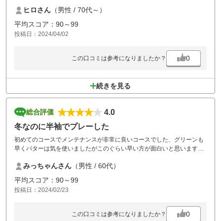
難点は、ホールごとの誘導標識が見にくくて何回か間違えてしまいまし
ヒロさん
（男性 / 70代～）
た。もっと標識を大きくするか分かり易くする工夫をお願いします。
平均スコア：90～99
投稿日：2024/04/02
0
この口コミは参考になりましたか？
続きを見る
4.0
総合評価
冬なのに半袖でプレーした
初めてのコースでメンテナンスが非常に良いコースでした、グリーンも
早くパターは気を使いましたがこのぐらい早い方が面白いと思います
グリーンは砲台も多くてショットの時に
みっちゃんさん
（男性 / 60代）
グリーン面が見えず又バンカーも深く
初心者には難しいコースですね
平均スコア：90～99
又お邪魔したいコースです
投稿日：2024/02/23
0
この口コミは参考になりましたか？