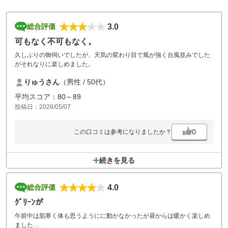
3.0
総合評価
可もなく不可もなく。
久しぶりの御伺いでしたが、天気の変わり目で風が強く台風並みでした
がそれなりに楽しめました。
りゅうさん
（男性 / 50代）
平均スコア：80～89
投稿日：2026/05/07
0
この口コミは参考になりましたか？
続きを見る
4.0
総合評価
ｸﾞﾘｰﾝが
午前中は肌寒く体も思うようにに動かなかったが昼からは暖かく楽しめ
ました