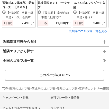
玉造ゴルフ倶楽部 若海
筑波国際カントリークラ
スパ＆ゴルフリゾート久
コース 【ＰＧＭ】
ブ
慈
【茨城県】 常磐自動
【茨城県】 常磐自動
【茨城県】 常磐自動
車道 / 千代田石岡IC
車道 / 土浦北IC
車道 / 那珂IC
土日祝
7,490円〜
土日祝
11,000円〜
土日祝
9,400円〜
茨城県のゴルフ場一覧を見る
近隣都道府県から探す
近隣エリアから探す
全国のゴルフ場一覧
このページのTOPへ
TOP
関東のゴルフ場
茨城県のゴルフ場
稲敷のゴルフ場
江戸崎カントリー倶楽
キャンペーン・特集
無料プレー券・優待券
じゃらんゴルフアプリを使う
ゴルマジ！