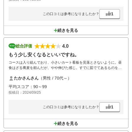
プレーを楽しみたいと思っております。江戸崎ゴルフ場はカートでフェ
アウエイ走行可能なため年配者（私75才）にはとても助かります、料金
は多少高めですが食事などとても美味しくいただけました又の機会があ
1
この口コミは参考になりましたか？
れば利用させて頂きたいとおもっております
続きを見る
4.0
総合評価
もう少し安くなるといいですね。
コースは入り組んでおり、小さいカート看板を見落とさないように。昼
食はざる蕎麦を頼んだが、やや伸びた感じ。すでに茹でてあるものを水
洗したように思えた。
たかさんさん
（男性 / 70代～）
平均スコア：90～99
投稿日：2024/09/25
1
この口コミは参考になりましたか？
続きを見る