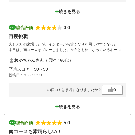
声かけするか、コース案内の画面に警告が出せるとよいですね。
お昼も増額なしのメニューもあり、良かったです。
続きを見る
4.0
総合評価
再度挑戦
久しぶりの来場したが、インターから近くなり利用しやすくなった。
本日は、南コースをプレーしました。左右とも林になっているホールが
多く、正確なティーショットが求められました。また、グリーンが小さ
おかちゃんさん
（男性 / 60代）
く、しかも周りにバンカーがあり、アイアンの確実なキャリーが要求さ
れ苦戦しました。ショットの正確性を上げ、再度挑戦をしたいと思いま
平均スコア：90～99
す。
投稿日：2022/09/09
0
この口コミは参考になりましたか？
続きを見る
5.0
総合評価
南コースも素晴らしい！