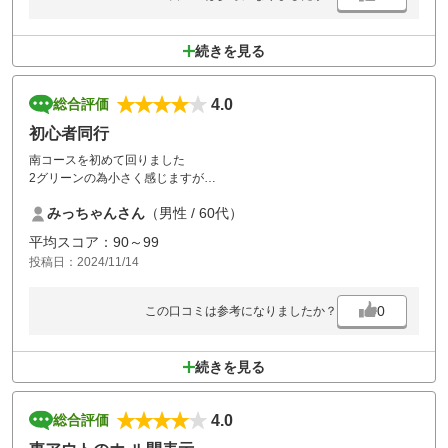
続きを見る
4.0
総合評価
初心者同行
南コースを初めて回りました
2グリーンの為小さく感じますが
適度な傾斜もあり面白くプレー出来ました。初心者には難しいですね
みっちゃんさん
（男性 / 60代）
食事も美味しく楽しくプレー出来ました
又お邪魔したいコースです
平均スコア：90～99
投稿日：2024/11/14
0
この口コミは参考になりましたか？
続きを見る
4.0
総合評価