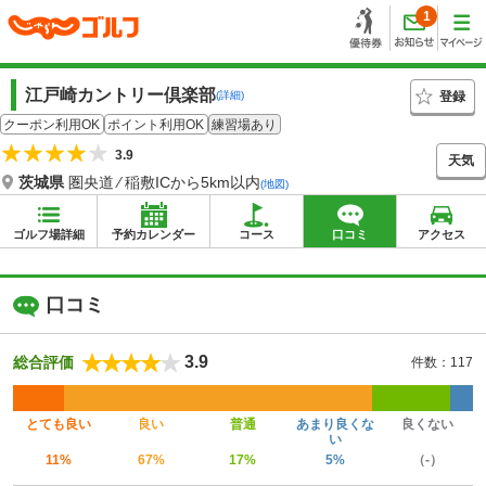
1
江戸崎カントリー倶楽部
登録
(詳細)
クーポン利用OK
ポイント利用OK
練習場あり
3.9
天気
茨城県
圏央道 ⁄ 稲敷ICから5km以内
(地図)
ゴルフ場詳細
予約カレンダー
コース
口コミ
アクセス
口コミ
3.9
総合評価
件数：117
とても良い
良い
普通
あまり良くな
良くない
い
11%
67%
17%
5%
（-）