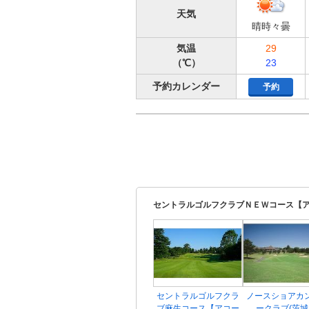
天気
晴時々曇
気温
29
（℃）
23
予約カレンダー
予約
セントラルゴルフクラブＮＥＷコース【ア
セントラルゴルフクラ
ノースショアカ
ブ麻生コース【アコー
ークラブ(茨城