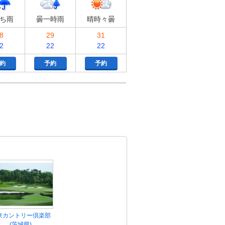
ち雨
曇一時雨
晴時々曇
8
29
31
2
22
22
約
予約
予約
来カントリー倶楽部
(茨城県)