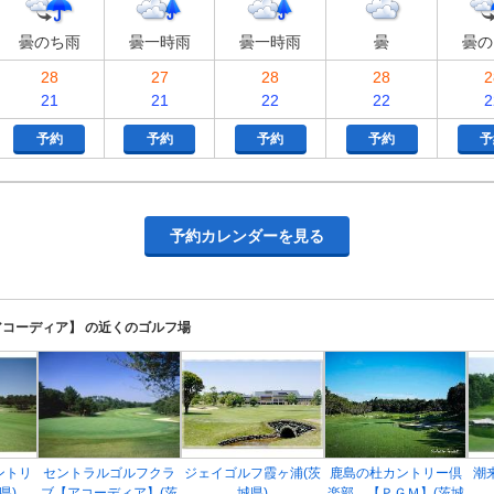
曇のち雨
曇一時雨
曇一時雨
曇
曇の
28
27
28
28
2
21
21
22
22
2
予約
予約
予約
予約
予
予約カレンダーを見る
コーディア】 の近くのゴルフ場
ントリ
セントラルゴルフクラ
ジェイゴルフ霞ヶ浦(茨
鹿島の杜カントリー倶
潮
県)
ブ【アコーディア】(茨
城県)
楽部 【ＰＧＭ】(茨城