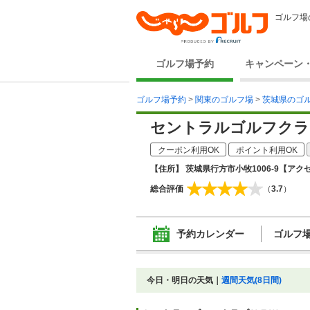
ゴルフ場
ゴルフ場予約
キャンペーン
ゴルフ場予約
>
関東のゴルフ場
>
茨城県のゴ
セントラルゴルフクラ
クーポン利用OK
ポイント利用OK
【住所】 茨城県行方市小牧1006-9
【アクセ
総合評価
（
3.7
）
予約カレンダー
ゴルフ
今日・明日の天気｜
週間天気(8日間)