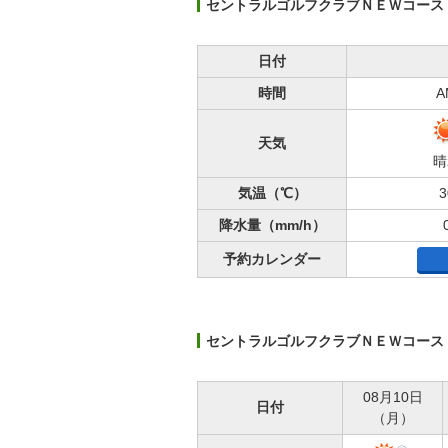
セントラルゴルフクラブＮＥＷコース
日付
時間
A
天気
晴
気温（℃）
3
降水量（mm/h）
予約カレンダー
セントラルゴルフクラブＮＥＷコース【
08月10日
日付
（月）