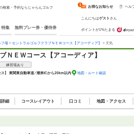
1
お得なお知らせ
ヘル
の検索・予約ならじゃらんゴルフ
こんにちは
ゲスト
さん
・特集
無料プレー券・優待券
ポイントが1%たまる
ルフ場
>
セントラルゴルフクラブＮＥＷコース【アコーディア】
> 天気
ブＮＥＷコース【アコーディア】
練習場あり
ス】 東関東自動車道 ⁄ 潮来ICから20km以内
地図・ルート確認
場詳細
コースレイアウト
口コミ
地図・アクセス