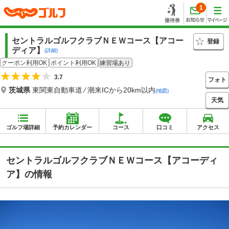
1
セントラルゴルフクラブＮＥＷコース【アコー
登録
ディア】
(詳細)
クーポン利用OK
ポイント利用OK
練習場あり
3.7
フォト
茨城県
東関東自動車道 ⁄ 潮来ICから20km以内
(地図)
天気
ゴルフ場詳細
予約カレンダー
コース
口コミ
アクセス
セントラルゴルフクラブＮＥＷコース【アコーディ
ア】の情報