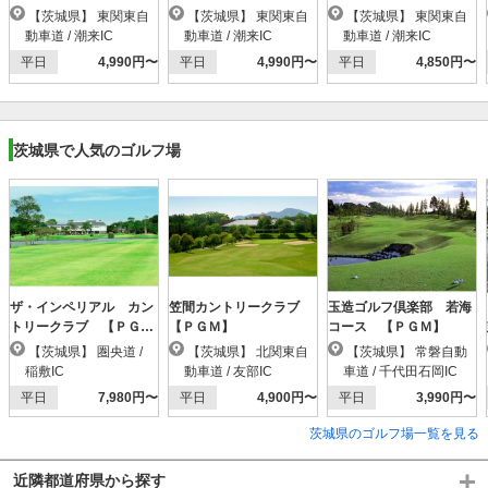
ア】
【茨城県】 東関東自
【茨城県】 東関東自
【茨城県】 東関東自
動車道 / 潮来IC
動車道 / 潮来IC
動車道 / 潮来IC
平日
4,990円〜
平日
4,990円〜
平日
4,850円〜
茨城県で人気のゴルフ場
ザ・インペリアル カン
笠間カントリークラブ
玉造ゴルフ倶楽部 若海
トリークラブ 【ＰＧ
【ＰＧＭ】
コース 【ＰＧＭ】
Ｍ】
【茨城県】 圏央道 /
【茨城県】 北関東自
【茨城県】 常磐自動
稲敷IC
動車道 / 友部IC
車道 / 千代田石岡IC
平日
7,980円〜
平日
4,900円〜
平日
3,990円〜
茨城県のゴルフ場一覧を見る
近隣都道府県から探す