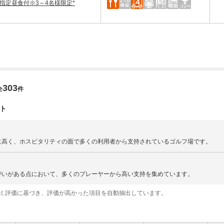
指定昼食付※3～4名様限定*
303
全
件
ト
に高く、ホスピタリティの面で多くの利用者から支持されているゴルフ場です。
がいがある点において、多くのプレーヤーから高い支持を集めています。
コミ評価に基づき、評価が高かった項目を自動抽出しています。