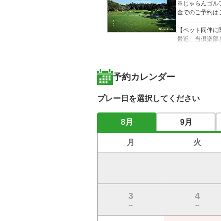
※じゃらんゴル
金でのご予約は
…………………
【ペット同伴に
最近、当倶楽部と
「ペット同伴可
正しくは「当倶
予約カレンダー
ビジター様（含
ペットを連れて
プレー日を選択してください
（尚、メンバー
…………………
爽快プレーが楽
8月
9月
らエンジョイゴ
女性も安心のG
月
火
クラブハウスや
皆様のご来場を
3
4
--
--