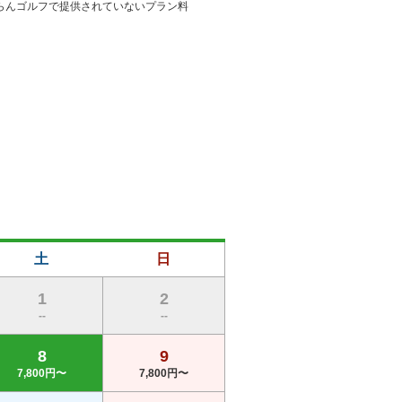
らんゴルフで提供されていないプラン料
が変わり、ステップアップゴルファーか
非体感下さい。

土
日
にもピッタリです。

1
2
--
--
8
9
7,800円〜
7,800円〜