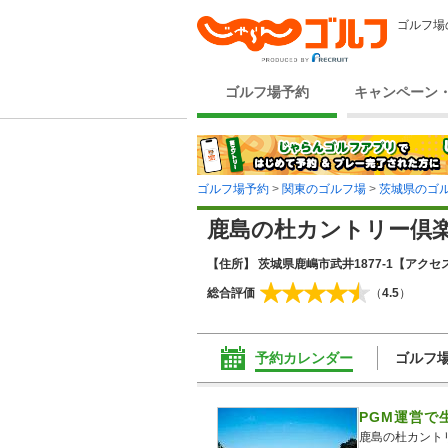
ゴルフ場
ゴルフ場予約
キャンペーン
ゴルフ場予約
>
関東のゴルフ場
>
茨城県のゴ
鹿島の杜カントリー倶
【住所】 茨城県鹿嶋市武井1877-1
【アクセス
総合評価
（
4.5
）
予約カレンダー
ゴルフ
PGM運営で
鹿島の杜カント