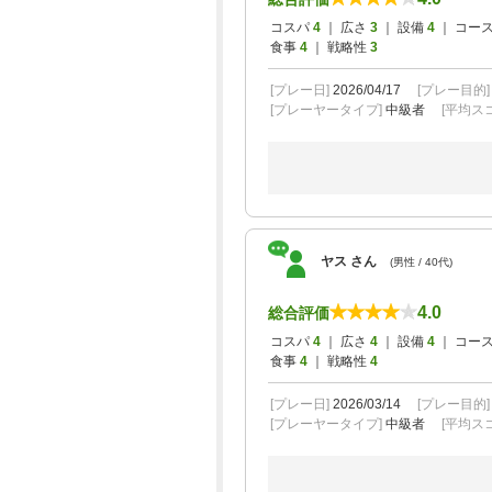
コスパ
4
｜ 広さ
3
｜ 設備
4
｜ コー
食事
4
｜ 戦略性
3
[プレー日]
2026/04/17
[プレー目的
[プレーヤータイプ]
中級者
[平均スコ
ヤス さん
(男性 / 40代)
4.0
総合評価
コスパ
4
｜ 広さ
4
｜ 設備
4
｜ コー
食事
4
｜ 戦略性
4
[プレー日]
2026/03/14
[プレー目的
[プレーヤータイプ]
中級者
[平均スコ