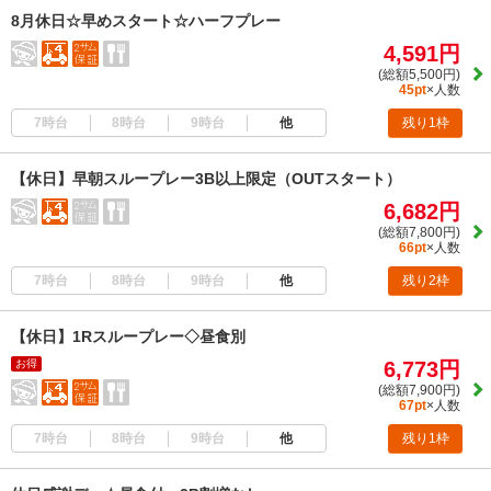
8月休日☆早めスタート☆ハーフプレー
4,591円
(総額5,500円)
45pt
×人数
7時台
8時台
9時台
他
残り1枠
【休日】早朝スループレー3B以上限定（OUTスタート）
6,682円
(総額7,800円)
66pt
×人数
7時台
8時台
9時台
他
残り2枠
【休日】1Rスループレー◇昼食別
お得
6,773円
(総額7,900円)
67pt
×人数
7時台
8時台
9時台
他
残り1枠