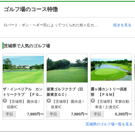
ゴルフ場のコース特徴
ロバート・ボン・ヘギー氏によってつくられた桂ヶ丘カントリークラブは、美と静寂、光と影、高い戦略性が秘められたコースを提供しています。現在は、高橋勝成プロをアドバイザーに迎えて、コースの改修を行っています。 コースは、丘陵コースですが、アップダウンが比較的少ないコースです。126のバンカーに加えて、30以上のグラスバンカーもあり、段差をつけたグリーンと全体的に彫りの深いコースです。OUTコースは、池越えやバンカー越えなど、変化のあるホールが続いています。遠くに那須連峰や阿武隈山系の山々の雄大な景観が見えます。INコースは、スタートから厳しいホールが続きますが、特に10番、16番、18番ホールは池があるので要注意です。
続きを見る
茨城県で人気のゴルフ場
ザ・インペリアル カン
坂東ゴルフクラブ（旧
霞ヶ浦カントリー倶楽
トリークラブ 【ＰＧ
新東京ＧＣ）
部 【ＰＧＭ】
Ｍ】
【茨城県】 圏央道 /
【茨城県】 圏央道 /
【茨城県】 常磐自動
稲敷IC
坂東IC
車道 / 土浦北IC
平日
7,980円〜
平日
7,980円〜
平日
6,300円〜
茨城県のゴルフ場一覧を見る