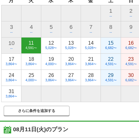
月
火
水
木
金
土
日
1
2
--
--
3
4
5
6
7
8
9
--
--
--
--
--
--
--
10
11
12
13
14
15
16
4,591
5,028
5,028
5,028
6,682
6,682
〜
〜
〜
〜
〜
〜
--
17
18
19
20
21
22
23
3,864
3,864
4,000
3,864
3,864
4,591
4,591
〜
〜
〜
〜
〜
〜
〜
24
25
26
27
28
29
30
3,864
4,000
3,864
3,864
3,864
4,591
6,682
〜
〜
〜
〜
〜
〜
〜
31
3,864
〜
さらに条件を追加する
08月11日(火)
のプラン