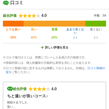
口コミ
4.0
総合評価
件数：59
とても良い
良い
普通
あまり良くな
良くない
い
20%
60%
20%
（-）
（-）
詳しい評価を見る
※ゴルフ場の口コミは、実際にプレーした会員の方の投稿です。
※投稿内容には、個人的趣味や主観的な表現を含むことがあります。
※口コミ投稿の掟に反するものは掲載しておりません。詳細は、
口コミ投稿の
掟
をご覧ください。
4.0
総合評価
ちと遠いが良いコース♪
初桂ケ丘でした
安い