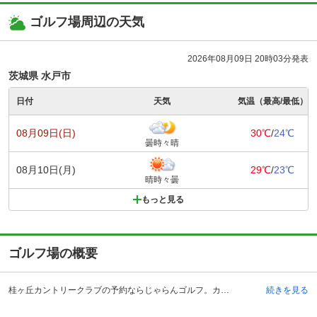
ゴルフ場周辺の天気
2026年08月09日 20時03分発表
茨城県 水戸市
日付
天気
気温（最高/最低）
08月09日(日)
30℃
/
24℃
曇時々晴
08月10日(月)
29℃
/
23℃
晴時々曇
もっと見る
ゴルフ場の概要
桂ヶ丘カントリークラブの予約ならじゃらんゴルフ。カートの有無や利用税、キャンセル料、ナイター設備、駐車場などのコース情報はもちろん、口コミ、フォトギャラリーなどコースの難易度や攻略に役立つ情報充実、予約する度にポイントが貯まるのでお得にゴルフをお楽しみ頂けます。 桂ヶ丘カントリークラブは、茨城県の東茨城郡にあるゴルフコースです。自動車を利用する場合は、常磐自動車道の水戸インターチェンジから約25分、水戸北スマートインターチェンジから約15分です。 世界各地のコースの設計しているロバート・ボン・ヘギー氏によって作られたコースは、戦略性の難易度の高く、芸術品的なコースデザインが特徴です。また、ゲストハウスでは施設が充実しています。レストランではゆったり景色を見ながら、プレー前のコーヒータイムや、ハーフ後のランチタイムを過ごすことができます。ゴルフ用品がそろったプロショップがあるので、忘れ物があっても安心です。浴室は、男性用が石造り、女性用がイタリア産の大理石の豪華なお風呂で、リフレッシュすることができます。
続きを見る