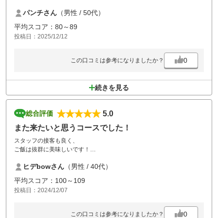
空いてる
パンチさん
（男性 / 50代）
グリーンはワングリーンで10.5ftで大きく段差もあるので何処も難しい
レギュラーからだと距離は無い
平均スコア：80～89
レディースは特に短い
投稿日：2025/12/12
メンテは全て良し
餡掛け焼きそば旨し
難は遠いだけ？？
0
この口コミは参考になりましたか？
続きを見る
5.0
総合評価
また来たいと思うコースでした！
スタッフの接客も良く、
ご飯は抜群に美味しいです！
コースメンテも行き届いていて綺麗でした！
ヒデbowさん
（男性 / 40代）
グリーンは難しいので苦労しました。
平均スコア：100～109
カート道からちょいと歩かなきゃ行けないので
投稿日：2024/12/07
乗入れ可、もしくは自動カートにして欲しい。
0
この口コミは参考になりましたか？