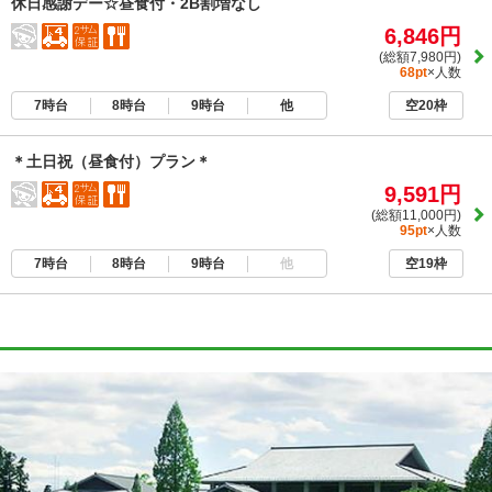
休日感謝デー☆昼食付・2B割増なし
6,846円
(総額7,980円)
68pt
×人数
7時台
8時台
9時台
他
空20枠
＊土日祝（昼食付）プラン＊
9,591円
(総額11,000円)
95pt
×人数
7時台
8時台
9時台
他
空19枠