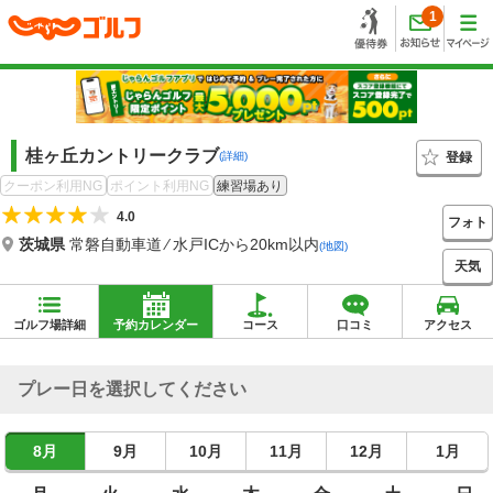
1
桂ヶ丘カントリークラブ
登録
(詳細)
クーポン利用NG
ポイント利用NG
練習場あり
4.0
フォト
茨城県
常磐自動車道 ⁄ 水戸ICから20km以内
(地図)
天気
ゴルフ場詳細
予約カレンダー
コース
口コミ
アクセス
プレー日を選択してください
8月
9月
10月
11月
12月
1月