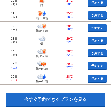
10日
27℃
予約する
（月）
18℃
晴
11日
25℃
予約する
（火）
18℃
晴一時雨
12日
28℃
予約する
（水）
18℃
曇時々晴
13日
29℃
予約する
（木）
22℃
曇
14日
28℃
予約する
（金）
22℃
曇時々晴
15日
29℃
予約する
（土）
22℃
曇のち晴
16日
28℃
予約する
（日）
21℃
曇一時雨
今すぐ予約できるプランを見る