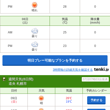
PM
28
0
晴れ
08日
気温
降水量
(土)
(℃)
(mm/h)
AM
25
0
曇り
PM
23
0
曇り
明日プレー可能なプランを予約する
3時間毎の詳細天気を確認する
週間天気(8日間)
07日07時03分発表
道央 札幌市
日付
天気
気温
予約カレンダー
09日
26℃
予約する
（日）
19℃
晴