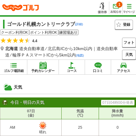
1
ゴールド札幌カントリークラブ
登録
(詳細)
クーポン利用OK
ポイント利用OK
練習場あり
4.4
フォト
北海道
道央自動車道 ⁄ 北広島ICから10km以内｜道央自動車
天気
道 ⁄ 輪厚ＰＡスマートICから5km以内
(地図)
ゴルフ場詳細
予約カレンダー
コース
口コミ
アクセス
天気
今日・明日の天気
07日04時00分発表
07日
気温
降水量
(金)
(℃)
(mm/h)
AM
25
0
晴れ