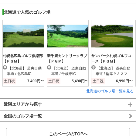
北海道で人気のゴルフ場
札幌北広島ゴルフ倶楽部
新千歳カントリークラブ
サンパーク札幌ゴルフコ
【ＰＧＭ】
【ＰＧＭ】
ース【ＰＧＭ】
【北海道】 道央自動
【北海道】 道東自動
【北海道】 道央自動
車道 / 北広島IC
車道 / 千歳東IC
車道 / 輪厚ＰＡスマー
トIC
土日祝
7,490円〜
土日祝
5,490円〜
土日祝
6,990円〜
北海道のゴルフ場一覧を見る
近隣エリアから探す
全国のゴルフ場一覧
このページのTOPへ