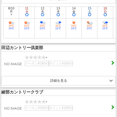
8/10
11
12
13
14
15
16
月
火
水
木
金
土
日
35℃
32℃
26℃
31℃
33℃
33℃
34℃
26℃
23℃
23℃
22℃
24℃
25℃
25℃
田辺カントリー倶楽部
-
クーポン利用NG
ポイント利用NG
詳細を見る
綾部カントリークラブ
-
クーポン利用NG
ポイント利用NG