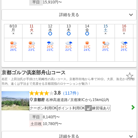
平日
15,910円〜
詳細を見る
8/10
11
12
13
14
15
16
月
火
水
木
金
土
日
35℃
32℃
26℃
31℃
33℃
33℃
34℃
26℃
23℃
23℃
22℃
24℃
25℃
25℃
京都ゴルフ倶楽部舟山コース
名匠・上田治氏が手掛けた戦略性の高いコース。京都市街地から車で30分。大原、洛北から京都
市内、遠くは宇治まで見渡せる京都屈指のロケーションが魅力！
3.8
（117件）
京都府
名神高速道路 ⁄ 京都東ICから15km以内
クーポン利用OK
ポイント利用OK
練習場あり
平日
8,140円〜
土日祝
10,780円〜
詳細を見る