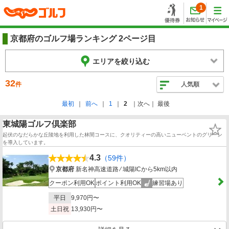
1
京都府のゴルフ場ランキング 2ページ目
エリアを絞り込む
32
件
人気順
最初
前へ
1
2
次へ
最後
東城陽ゴルフ倶楽部
起伏のなだらかな丘陵地を利用した林間コースに、クオリティーの高いニューベントのグリーン
を導入しています。
4.3
（59件）
京都府
新名神高速道路 ⁄ 城陽ICから5km以内
クーポン利用OK
ポイント利用OK
練習場あり
平日
9,970円〜
土日祝
13,930円〜