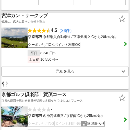
宮津カントリークラブ
優雅に、広大に日本の自然を遊ぶ
4.5
（26件）
京都府
京都縦貫自動車道 ⁄ 宮津天橋立ICから20km以内
クーポン利用OK
ポイント利用OK
平日
8,340円〜
土日祝
10,550円〜
詳細を見る
京都ゴルフ倶楽部上賀茂コース
京都の庭園を思わせる風光明媚な古都ならではのゴルフコース
-
京都府
名神高速道路 ⁄ 京都南ICから25km以内
クーポン利用NG
ポイント利用NG
練習場あり