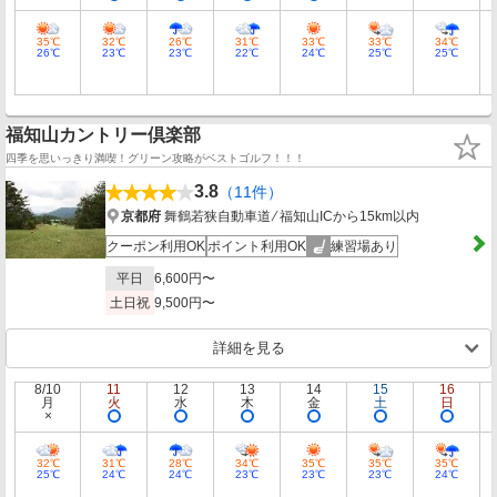
35℃
32℃
26℃
31℃
33℃
33℃
34℃
26℃
23℃
23℃
22℃
24℃
25℃
25℃
福知山カントリー倶楽部
四季を思いっきり満喫！グリーン攻略がベストゴルフ！！！
3.8
（11件）
京都府
舞鶴若狭自動車道 ⁄ 福知山ICから15km以内
クーポン利用OK
ポイント利用OK
練習場あり
平日
6,600円〜
土日祝
9,500円〜
詳細を見る
8/10
11
12
13
14
15
16
月
火
水
木
金
土
日
32℃
31℃
28℃
34℃
35℃
35℃
35℃
25℃
24℃
24℃
23℃
23℃
23℃
24℃