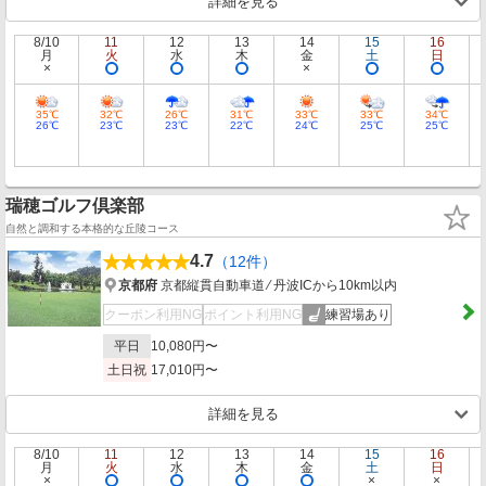
詳細を見る
8/10
11
12
13
14
15
16
月
火
水
木
金
土
日
35℃
32℃
26℃
31℃
33℃
33℃
34℃
26℃
23℃
23℃
22℃
24℃
25℃
25℃
瑞穂ゴルフ倶楽部
自然と調和する本格的な丘陵コース
4.7
（12件）
京都府
京都縦貫自動車道 ⁄ 丹波ICから10km以内
クーポン利用NG
ポイント利用NG
練習場あり
平日
10,080円〜
土日祝
17,010円〜
詳細を見る
8/10
11
12
13
14
15
16
月
火
水
木
金
土
日