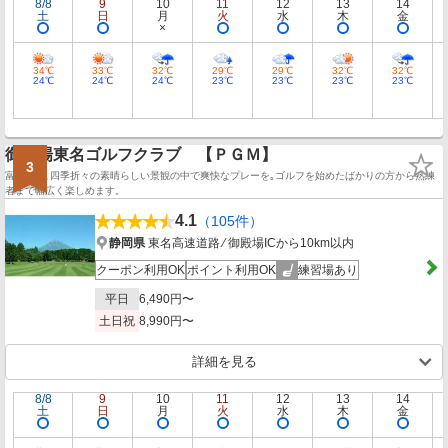
8/8
9
10
11
12
13
14
土
日
月
火
水
木
金
34℃
33℃
32℃
29℃
29℃
32℃
32℃
24℃
24℃
24℃
23℃
23℃
23℃
23℃
御殿場東名ゴルフクラブ 【ＰＧＭ】
3
富士の麓､四季折々の素晴らしい景観の中で爽快なプレーを｡ゴルフを始めたばかりの方から熟練
者まで幅広く楽しめます。
4.1
（105件）
静岡県
東名高速道路 ⁄ 御殿場ICから10km以内
クーポン利用OK
ポイント利用OK
練習場あり
平日
6,490円〜
土日祝
8,990円〜
詳細を見る
8/8
9
10
11
12
13
14
土
日
月
火
水
木
金