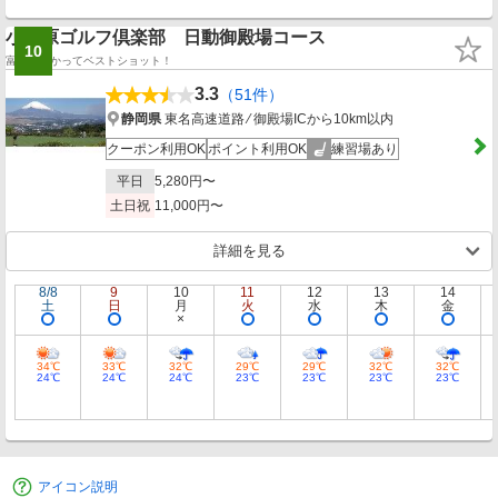
小田原ゴルフ倶楽部 日動御殿場コース
10
富士に向かってベストショット！
3.3
（51件）
静岡県
東名高速道路 ⁄ 御殿場ICから10km以内
クーポン利用OK
ポイント利用OK
練習場あり
平日
5,280円〜
土日祝
11,000円〜
詳細を見る
8/8
9
10
11
12
13
14
土
日
月
火
水
木
金
34℃
33℃
32℃
29℃
29℃
32℃
32℃
24℃
24℃
24℃
23℃
23℃
23℃
23℃
アイコン説明