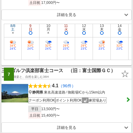
土日祝
17,000円〜
詳細を見る
8/8
9
10
11
12
13
14
土
日
月
火
水
木
金
34℃
33℃
32℃
29℃
29℃
32℃
32℃
24℃
24℃
24℃
23℃
23℃
23℃
23℃
三甲ゴルフ倶楽部富士コース （旧：富士国際ＧＣ）
7
★富士の雄姿と、自然を楽しむ36H
4.1
（96件）
静岡県
東名高速道路 ⁄ 御殿場ICから15km以内
クーポン利用OK
ポイント利用OK
練習場あり
平日
13,500円〜
土日祝
15,400円〜
詳細を見る