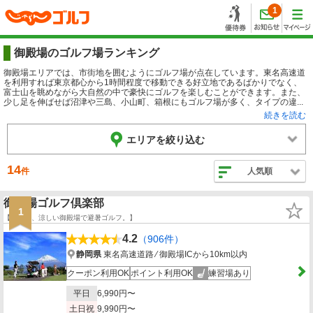
1
御殿場のゴルフ場ランキング
御殿場エリアでは、市街地を囲むようにゴルフ場が点在しています。東名高速道
を利用すれば東京都心から1時間程度で移動できる好立地であるばかりでなく、
富士山を眺めながら大自然の中で豪快にゴルフを楽しむことができます。また、
少し足を伸ばせば沼津や三島、小山町、箱根にもゴルフ場が多く、タイプの違...
続きを読む
エリアを絞り込む
14
件
人気順
御殿場ゴルフ倶楽部
1
【真夏は、涼しい御殿場で避暑ゴルフ。】
4.2
（906件）
静岡県
東名高速道路 ⁄ 御殿場ICから10km以内
クーポン利用OK
ポイント利用OK
練習場あり
平日
6,990円〜
土日祝
9,990円〜