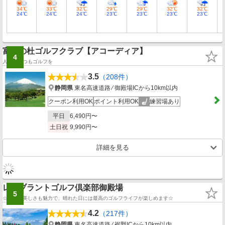
34℃
33℃
32℃
29℃
29℃
32℃
32℃
24℃
24℃
24℃
23℃
23℃
23℃
23℃
富士の杜ゴルフクラブ【アコーディア】
4
人生にいつもゴルフを
3.5
（208件）
静岡県
東名高速道路 ⁄ 御殿場ICから10km以内
クーポン利用OK
ポイント利用OK
練習場あり
平日
6,490円〜
土日祝
9,990円〜
詳細を見る
レンブラントゴルフ倶楽部御殿場
5
☆景観の美しさも魅力で、晴れた日には最高のゴルフライフが楽しめます☆
4.2
（217件）
静岡県
東名高速道路 ⁄ 裾野ICから10km以内