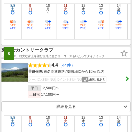
8/8
9
10
11
12
13
14
土
日
月
火
水
木
金
34℃
33℃
32℃
29℃
29℃
32℃
32℃
24℃
24℃
24℃
23℃
23℃
23℃
23℃
東富士カントリークラブ
8
丘陵コース。雄大な富士を望む立地に恵まれ、コースもいたってダイナミック
4.4
（44件）
静岡県
東名高速道路 ⁄ 御殿場ICから15km以内
クーポン利用NG
ポイント利用NG
練習場あり
平日
12,500円〜
土日祝
17,100円〜
詳細を見る
8/8
9
10
11
12
13
14
土
日
月
火
水
木
金