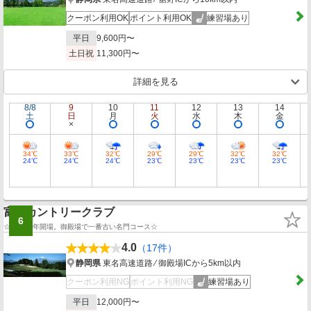
クーポン利用OK
ポイント利用OK
練習場あり
平日
9,600円〜
土日祝
11,300円〜
詳細を見る
8/8
9
10
11
12
13
14
土
日
月
火
水
木
金
34℃
33℃
32℃
29℃
29℃
32℃
32℃
24℃
24℃
24℃
23℃
23℃
23℃
23℃
富士カントリークラブ
6
☆昭和33年開場。御殿場で一番古い名門コース☆
4.0
（17件）
静岡県
東名高速道路 ⁄ 御殿場ICから5km以内
クーポン利用NG
ポイント利用NG
練習場あり
平日
12,000円〜