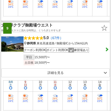
34℃
33℃
32℃
29℃
29℃
32℃
32℃
24℃
24℃
24℃
23℃
23℃
23℃
23℃
太平洋クラブ御殿場ウエスト
9
御殿場ウエストに流れる時間は、くつろぎとやすらぎ
5.0
（67件）
静岡県
東名高速道路 ⁄ 御殿場ICから15km以内
クーポン利用OK
ポイント利用OK
練習場あり
平日
15,500円〜
土日祝
18,500円〜
詳細を見る
8/8
9
10
11
12
13
14
土
日
月
火
水
木
金
34℃
33℃
32℃
29℃
29℃
32℃
32℃
24℃
24℃
24℃
23℃
23℃
23℃
23℃