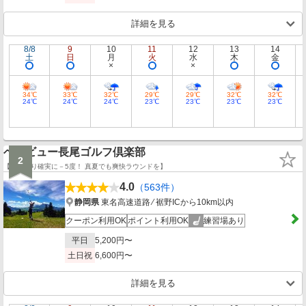
詳細を見る
8/8
9
10
11
12
13
14
土
日
月
火
水
木
金
34℃
33℃
32℃
29℃
29℃
32℃
32℃
24℃
24℃
24℃
23℃
23℃
23℃
23℃
ベルビュー長尾ゴルフ倶楽部
2
【下界より確実に－5度！ 真夏でも爽快ラウンドを】
4.0
（563件）
静岡県
東名高速道路 ⁄ 裾野ICから10km以内
クーポン利用OK
ポイント利用OK
練習場あり
平日
5,200円〜
土日祝
6,600円〜
詳細を見る