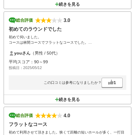
続きを見る
3.0
総合評価
初めてのラウンドでした
初めて伺いました。
コースは林間コースでフラットなコースでした。
林が圧迫感を演出しててなかなかティーショットはプレッシャがかかり
youさん
（男性 / 50代）
ますね。
曲がる人には結構怖くて振れないかもです（笑）
平均スコア：90～99
投稿日：2025/05/12
コース自体は良かったですがティーグランドが砂のところもありまし
た。
グリーンは重くしっかり打たないと届かない感じでした。
1
この口コミは参考になりましたか？
INから回ったのですが17，18のロングが難しいホールでした
全体的には良くて林間コースを体験したい方にはおすすめです
自分のショットがイマイチで思ったスコア出なかったのでまたリベンジ
続きを見る
しようと思います。
4.0
総合評価
フラットなコース
初めて利用させて頂きました。狭くて距離の短いホールが多く、一打目