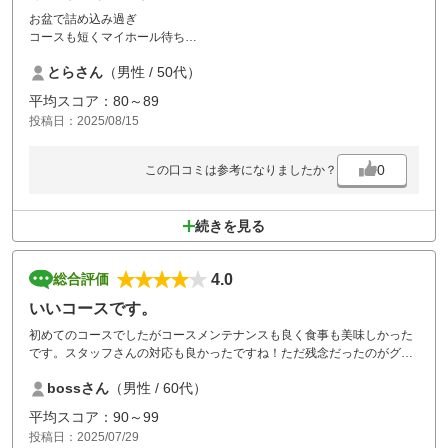
お盆で詰め込み過ぎ
コースも短くマイホール待ち
11時45分スルースタートで終わったのが17時
とらさん
（男性 / 50代）
平均スコア：80～89
投稿日：2025/08/15
0
この口コミは参考になりましたか？
続きを見る
4.0
総合評価
いいコースです。
初めてのコースでしたがコースメンテナンスも良く食事も美味しかった
です。スタッフさんの対応も良かったですね！ただ残念だったのがグリ
ーンでディボットの修復がされて無く、毎ホール5～10個の修復してか
bossさん
（男性 / 60代）
らパッティング 同伴者も呆れていました。
またティーグランドも目土がされておらずマイホール目土してからのテ
平均スコア：90～99
ィーショットでした。
投稿日：2025/07/29
毎ホール待たされますが前の組との安全を考えるのはいい事ですが、テ