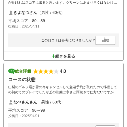
が良ければスコアは出ると思います。グリーンはあまり早くはないけど
読みにくかったです。
きよなつさん
（男性 / 60代）
平均スコア：80～89
投稿日：2025/04/11
0
この口コミは参考になりましたか？
続きを見る
4.0
総合評価
コースの状態
山梨のゴルフ場が雪の為キャンセルして急遽予約が取れたので移動して
の初めてのプレイでしたが芝の状態は寒さと雨続きで仕方ないですがコ
ースはそれ程トリッキーでは無く、FWは普通、グリーンは上々でコスパ
なべさんさん
（男性 / 60代）
良かったです。
平均スコア：90～99
投稿日：2025/04/01