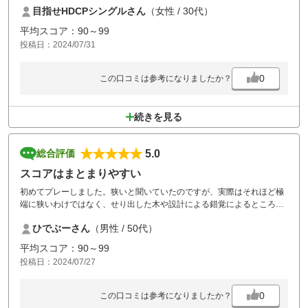
目指せHDCPシングルさん
（女性 / 30代）
常にスタッフの方がコースメンテナンスをしており、行き届いていまし
た。
平均スコア：90～99
ハーフで自己ベスト更新できてとってもいいゴルフになりました！！
投稿日：2024/07/31
0
この口コミは参考になりましたか？
続きを見る
5.0
総合評価
スコアはまとまりやすい
初めてプレーしました。狭いと聞いていたのですが、実際はそれほど極
端に狭いわけではなく、せり出した木や設計による錯覚によるところも
大きいと思いました。距離はそれほどないので、ティーショットが上手
ひでぶーさん
（男性 / 50代）
くいけばスコアはまとまりやすいと思います。全体的に満足度は高かっ
たです。クールカートで無事に過ごせました。
平均スコア：90～99
投稿日：2024/07/27
0
この口コミは参考になりましたか？