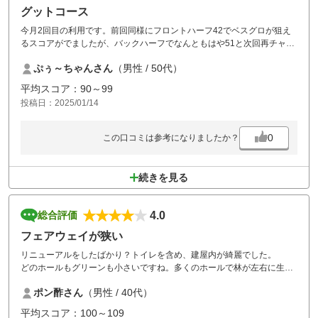
グットコース
今月2回目の利用です。前回同様にフロントハーフ42でベスグロが狙え
るスコアがでましたが、バックハーフでなんともはや51と次回再チャレ
ンジとなりました。
ぷぅ～ちゃんさん
（男性 / 50代）
飛ばし屋の若い衆とのラウンドで楽しいゴルフでした。
打ち込みだけは、注意していたのでしっかり大人のマナーを伝えること
平均スコア：90～99
ができたと思います。
投稿日：2025/01/14
グリーンは少し重めでしたが、凍っていることもなく楽しめました。
変わらないコースメンテナンスもそうですが、風呂場で年配の清掃係の
方に出くわした際に思わぬ挨拶をされました。「大変寒い中、ご来場下
0
この口コミは参考になりましたか？
さりありがとうございました」と、いろんなゴルフ場に出向いています
が、清掃担当の方からのこのような丁寧な声かけには本当に驚かされま
した。
続きを見る
叔父がこちらのゴルフ場のメンバーですので、今度会った時にこの話を
伝えよう思います。
4.0
総合評価
フェアウェイが狭い
リニューアルをしたばかり？トイレを含め、建屋内が綺麗でした。
どのホールもグリーンも小さいですね。多くのホールで林が左右に生え
ており、何回もカ～ンとボールが木に当たる音を聞きました。スタッフ
ポン酢さん
（男性 / 40代）
は皆さんとても好感。
平均スコア：100～109