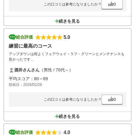
0
この口コミは参考になりましたか？
続きを見る
5.0
総合評価
練習に最高のコース
アップダウンは程よくフェアウェイ・ラフ・グリーンとメンテナンスも
良かったです
楽しく回らせて頂きました
酒井さんさん
（男性 / 70代～）
グリーンはそこそこ難しく苦労させられました
パートナーもいいコースだと言っていました
平均スコア：80～89
又お邪魔させて頂きます
投稿日：2026/02/28
強いて言えば、湯船にお湯が張っていなく疲れた身体を癒すことが出来
ませんでした
0
この口コミは参考になりましたか？
次回は是非湯に浸かってから帰りたいと思っています
宜しくお願い致します
続きを見る
4.0
総合評価