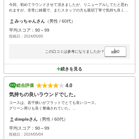
今回、初めてラウンドさせて頂きましたが、リニューアルしてたと思わ
れますが、非常に綺麗で、またスタッフの方も親切丁寧で気持ち良くラ
ウンドさせて頂きました。
みっちゃんさん
（男性 / 60代）
また、お願いしたいと思います。
平均スコア：90～99
投稿日：2024/05/05
0
この口コミは参考になりましたか？
続きを見る
4.0
総合評価
気持ちの良いラウンドでした。
コースは、若干狭いがフラットでとても良いコース。
グリーン周りも良く整備されていた。
富士山もきれいで、初心者ティーもあるので、次回デビューする子を是
dimpleさん
（男性 / 60代）
非ここでと思った。
欲を言えば早朝スルーで予約していたのに後半のスタートが遅く、結局
平均スコア：90～99
昼食をとれるくらいの時間待ったので、すぐに出れるような環境であれ
投稿日：2024/05/04
ば良かった。