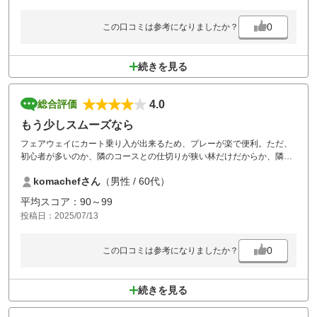
ィーショットの距離の出ない方を先に打たせる等、各組のリーダーさん
が工夫すればプレイファーストになるのにと思いました。
0
この口コミは参考になりましたか？
ですが楽しくラウンド出来ました。ありがとうございました。
続きを見る
4.0
総合評価
もう少しスムーズなら
フェアウェイにカート乗り入が出来るため、プレーが楽で便利。ただ、
初心者が多いのか、隣のコースとの仕切りが狭い林だけだからか、隣か
らの打ち込みも頻繁で、
komachefさん
（男性 / 60代）
且つマイホールほぼ待ち時間があり、ハーフ3時間掛しっかり掛かるの
で間延びするのが興醒め。
平均スコア：90～99
投稿日：2025/07/13
0
この口コミは参考になりましたか？
続きを見る