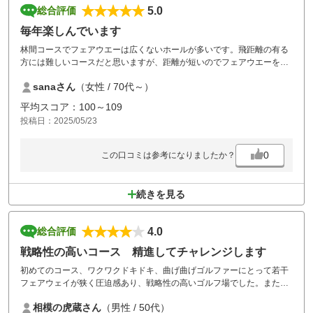
5.0
総合評価
毎年楽しんでいます
林間コースでフェアウエーは広くないホールが多いです。飛距離の有る
方には難しいコースだと思いますが、距離が短いのでフェアウエーをキ
ープ出来れば楽しいコースだと思います
sanaさん
（女性 / 70代～）
平均スコア：100～109
投稿日：2025/05/23
0
この口コミは参考になりましたか？
続きを見る
4.0
総合評価
戦略性の高いコース 精進してチャレンジします
初めてのコース、ワクワクドキドキ、曲げ曲げゴルファーにとって若干
フェアウェイが狭く圧迫感あり、戦略性の高いゴルフ場でした。また、
プレーしたくなるゴルフ場でした。同伴者がスマホを落とし御対応感謝
相模の虎蔵さん
（男性 / 50代）
します。