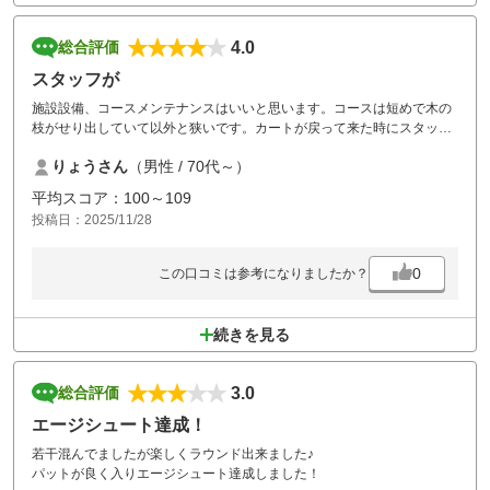
4.0
総合評価
スタッフが
施設設備、コースメンテナンスはいいと思います。コースは短めで木の
枝がせり出していて以外と狭いです。カートが戻って来た時にスタッフ
の誘導がなく、何処に着けていいか迷いました。で、ちょっとマイナス
りょうさん
（男性 / 70代～）
でした。
平均スコア：100～109
投稿日：2025/11/28
0
この口コミは参考になりましたか？
続きを見る
3.0
総合評価
エージシュート達成！
若干混んでましたが楽しくラウンド出来ました♪
パットが良く入りエージシュート達成しました！