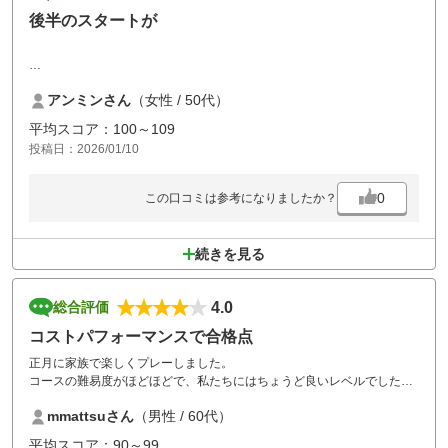
後半のスタートが
後ろの組が時間より15分位早くスタートホールに来ていたので
アンミンさん
（女性 / 50代）
なんとなく煽られているような気がして落ち着いてプレー出来なかった
です
平均スコア：100～109
投稿日：2026/01/10
0
この口コミは参考になりましたか？
続きを見る
4.0
総合評価
コストパフォーマンスで合格点
正月に家族で楽しくプレーしました。
コースの難易度がほどほどで、私たちにはちょうど良いレベルでした。
コースから見える富士山も素晴らしいです。
mmattsuさん
（男性 / 60代）
食事も美味しく、コストパフォーマンスも良かったです。
初心者が多く少し待たされましたが、トータルではいいコースと思いま
平均スコア：90～99