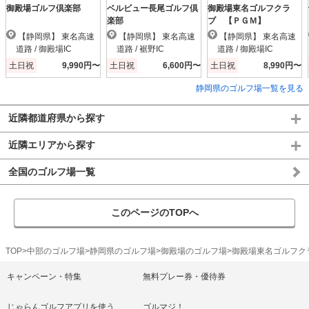
御殿場ゴルフ倶楽部
ベルビュー長尾ゴルフ倶
御殿場東名ゴルフクラ
楽部
ブ 【ＰＧＭ】
【静岡県】 東名高速
【静岡県】 東名高速
【静岡県】 東名高速
道路 / 御殿場IC
道路 / 裾野IC
道路 / 御殿場IC
土日祝
9,990円〜
土日祝
6,600円〜
土日祝
8,990円〜
静岡県のゴルフ場一覧を見る
近隣都道府県から探す
近隣エリアから探す
全国のゴルフ場一覧
このページのTOPへ
TOP
中部のゴルフ場
静岡県のゴルフ場
御殿場のゴルフ場
御殿場東名ゴルフク
キャンペーン・特集
無料プレー券・優待券
じゃらんゴルフアプリを使う
ゴルマジ！