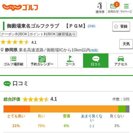
1
御殿場東名ゴルフクラブ 【ＰＧＭ】
登録
(詳細)
クーポン利用OK
ポイント利用OK
練習場あり
4.1
天気
静岡県
東名高速道路 ⁄ 御殿場ICから10km以内
(地図)
ゴルフ場詳細
予約カレンダー
コース
口コミ
アクセス
口コミ
4.1
総合評価
件数：105
とても良い
良い
普通
あまり良くな
良くない
い
21%
70%
6%
（-）
3%