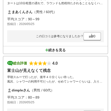
タートは10分程度の遅れで、ラウンドも然程待たされることもなくハー
フ２時間30分で回れました。
まあくんさん
（男性 / 60代）
昼休憩も45分と適当だと思いました。
クラブハウス、駐車場、練習場の動線も良く、スタッフの皆さんの対
平均スコア：90～99
応、コースメンテ、コース内カート乗入れ可、など高評価ポイントがた
投稿日：2026/05/25
くさん在りました。
一方でたまたまなのかも知れませんが、言動や服装で目に余るプレイヤ
ーがたくさん居ました。
0
この口コミは参考になりましたか？
・朝の受付前で延々とクレームを大きな声でどなる人
・レストランで大きな声で電話する人（スタッフは誰も注意しない）
・帰りの服装がロングTシャツにジーンズ姿のオジサン
続きを見る
せっかくの楽しいゴルフも雰囲気台無しでした。
最近ではカジュアルなゴルフ場が増えてはいますが、このクラスにはち
ゃんとゲストに指導をして欲しいです。
4.0
総合評価
富士山が見えなくて残念
早朝スルーで行ったが、後半４０分くらい待った。
風呂、シャワーの利用不可だったが、せめてシャワーぐらいは、入りた
いところ。
dimpleさん
（男性 / 60代）
距離はないが、なかなかトリッキーなコース。
平均スコア：80～89
投稿日：2026/05/25