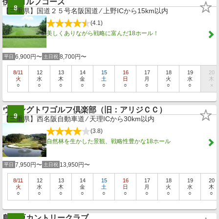
伊賀ゴルフコース
8
【三重県】国道２５号名阪国道 ⁄ 上野ICから15km以内
(4.1)
美しくありながら戦略に富んだ18ホール！
6,900円〜
8,700円〜
平日
土日祝
8/11
12
13
14
15
16
17
18
19
20
火
水
木
金
土
日
月
火
水
木
○
○
○
○
○
○
○
○
○
×
ウイングトワゴルフ倶楽部（旧：アリジＣＣ）
9
【三重県】西名阪自動車道 ⁄ 天理ICから30km以内
(3.8)
自然林を生かした景観、戦略性豊かな18ホール
7,950円〜
13,950円〜
平日
土日祝
8/11
12
13
14
15
16
17
18
19
20
火
水
木
金
土
日
月
火
水
木
○
○
○
○
○
○
○
○
○
○
島ヶ原カントリークラブ