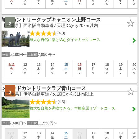
○
○
○
○
○
○
○
○
○
○
隨縁カントリークラブキャニオン上野コース
2
【三重県】西名阪自動車道 ⁄ 天理ICから20km以内
(4.3)
雄大な自然に溶け込むダイナミックコース
5,180円〜
7,050円〜
平日
土日祝
8/11
12
13
14
15
16
17
18
19
20
火
水
木
金
土
日
月
火
水
木
○
○
○
○
○
○
○
○
○
○
メナードカントリークラブ青山コース
3
【三重県】伊勢自動車道 ⁄ 久居ICから31km以上
(4.3)
雄大な自然を満喫できる、本格高原リゾートコース
7,480円〜
11,550円〜
平日
土日祝
8/11
12
13
14
15
16
17
18
19
20
火
水
木
金
土
日
月
火
水
木