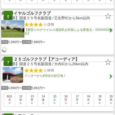
○
○
○
○
○
○
○
○
○
○
名阪ロイヤルゴルフクラブ
6
【三重県】国道２５号名阪国道 ⁄ 壬生野ICから5km以内
(3.9)
【新型コロナウイルス感染防止対策による変更点：2020/4/22時
点】
5,380円〜
7,980円〜
平日
土日祝
ルート２５ゴルフクラブ【アコーディア】
7
【三重県】国道２５号名阪国道 ⁄ 大内ICから20km以内
(4.0)
インターから約5分の好立地！
4,990円〜
5,991円〜
平日
土日祝
8/11
12
13
14
15
16
17
18
19
20
火
水
木
金
土
日
月
火
水
木
○
○
○
○
○
○
○
○
○
○