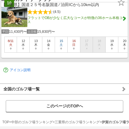
10
【三重県】国道２５号名阪国道 ⁄ 治田ICから10km以内
(4.5)
フラットでOBが少なく広大なコースが特徴の36ホール本格コー
ス
11,430円〜
15,830円〜
平日
土日祝
8/11
12
13
14
15
16
17
18
19
20
火
水
木
金
土
日
月
火
水
木
○
○
○
○
○
○
×
×
○
○
アイコン説明
全国のゴルフ場一覧
このページのTOPへ
TOP
中部のゴルフ場ランキング
三重県のゴルフ場ランキング
伊賀のゴルフ場