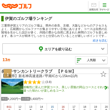
伊賀のゴルフ場ランキング
三重県伊賀エリアのゴルフ場は、県外の奈良、京都、大阪などからのアクセスも
よく、広範囲からゴルファーが集まりやすい立地にあります。コースは自然の丘
陵地を生かした設計が多く、内陸の豊かな自然に恵まれた林間のゴルフを楽しめ
ます。各コースが樹木でしっかりと仕切られていることが嬉しいポイントです...
続きを読む
エリアを絞り込む
13
件
人気順
名阪チサンカントリークラブ 【ＰＧＭ】
1
【三重県】新名神高速道路 ⁄ 甲南ICから15km以内
(3.8)
攻略性に富んだ伊賀コース、美しい景観の阿山コースとそれぞれ
違った味わいが楽しめるコース
4,200円〜
5,400円〜
平日
土日祝
8/11
12
13
14
15
16
17
18
19
20
火
水
木
金
土
日
月
火
水
木