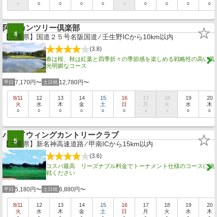
×
○
○
○
○
×
○
○
○
○
阿山カンツリー倶楽部
4
【三重県】国道２５号名阪国道 ⁄ 壬生野ICから10km以内
(3.8)
春は桜、秋は紅葉と四季折々の季節感を楽しめる戦略性の高い風
光明媚なコース
7,170円〜
12,780円〜
平日
土日祝
8/11
12
13
14
15
16
17
18
19
20
火
水
木
金
土
日
月
火
水
木
○
○
○
○
○
○
×
×
○
○
バードウィングカントリークラブ
5
【三重県】新名神高速道路 ⁄ 甲南ICから15km以内
(3.6)
コスパ最高 リーズナブル料金でトーナメント仕様のコースに挑
戦ください
5,180円〜
6,880円〜
平日
土日祝
8/11
12
13
14
15
16
17
18
19
20
火
水
木
金
土
日
月
火
水
木