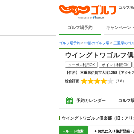
ゴルフ場
ゴルフ場予約
キャンペーン
ゴルフ場予約
>
中部のゴルフ場
>
三重県のゴ
ウイングトワゴルフ倶
クーポン利用OK
ポイント利用OK
【住所】 三重県伊賀市大滝1258
【アクセス
総合評価
（
3.8
）
予約カレンダー
ゴルフ
ウイングトワゴルフ倶楽部（旧：アリ
-
ルート検索
+
お気に入り住所登録・