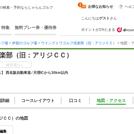
1
お得なお知らせ
ヘル
の検索・予約ならじゃらんゴルフ
こんにちは
ゲスト
さん
・特集
無料プレー券・優待券
ポイントが1%たまる
ルフ場
>
伊賀のゴルフ場
>
ウイングトワゴルフ倶楽部（旧：アリジＣＣ）
> 地図・
楽部（旧：アリジＣＣ）
練習場なし
】 西名阪自動車道 ⁄ 天理ICから30km以内
場詳細
コースレイアウト
口コミ
地図・アクセス
ジＣＣ）の地図
編集