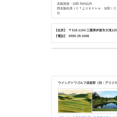
名阪国道・治田 5km以内
西名阪松原ＪＣＴより６０ｋｍ 治田ＩＣ
分
【住所】
〒518-1154 三重県伊賀市大滝125
【電話】
0595-39-1008
ウイングトワゴルフ倶楽部（旧：アリジＣ