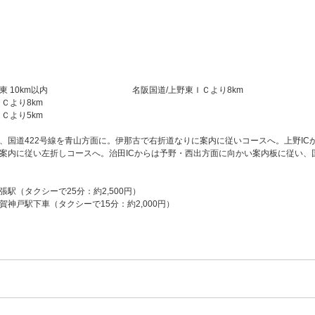
野東 10km以内 名阪国道/上野東ＩＣより8km
Ｃより8km
Ｃより5km
り、国道422号線を青山方面に。伊那古で右折道なりに案内に従いコースへ。上野IC
案内に従い左折しコースへ。治田ICからは予野・西出方面に向かい案内板に従い、国
駅（タクシーで25分：約2,500円）
賀神戸駅下車（タクシーで15分：約2,000円）