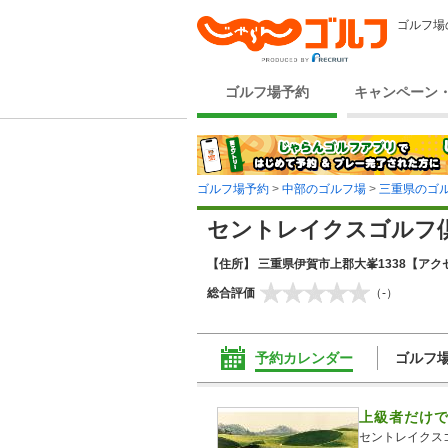
ゴルフ場
ゴルフ場予約
キャンペーン
ゴルフ場予約
>
中部のゴルフ場
>
三重県のゴ
セントレイクスゴルフ
【住所】 三重県伊賀市上郡大峯1338
【アクセ
総合評価
（-）
予約カレンダー
ゴルフ
上級者だけ
セントレイクス