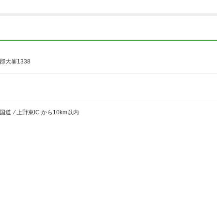
大峯1338
道 ⁄ 上野東IC から10km以内