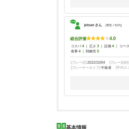
jetsan さん
(男性 / 50代)
4.0
総合評価
コスパ
4
｜ 広さ
3
｜ 設備
4
｜ コー
食事
4
｜ 戦略性
5
[プレー日]
2022/10/04
[プレー目的
[プレーヤータイプ]
中級者
[平均スコ
基本情報