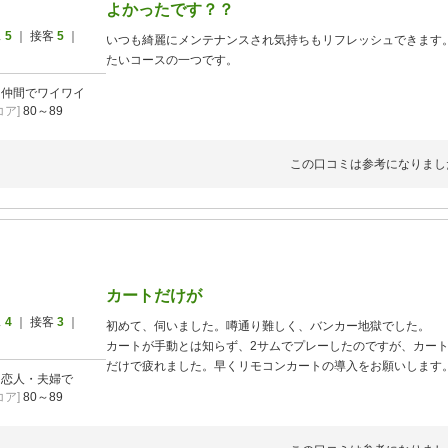
よかったです？？
ス
5
｜ 接客
5
｜
いつも綺麗にメンテナンスされ気持ちもリフレッシュできます
たいコースの一つです。
]
仲間でワイワイ
ア]
80～89
この口コミは参考になりまし
カートだけが
ス
4
｜ 接客
3
｜
初めて、伺いました。噂通り難しく、バンカー地獄でした。
カートが手動とは知らず、2サムでプレーしたのですが、カー
だけで疲れました。早くリモコンカートの導入をお願いします
]
恋人・夫婦で
ア]
80～89