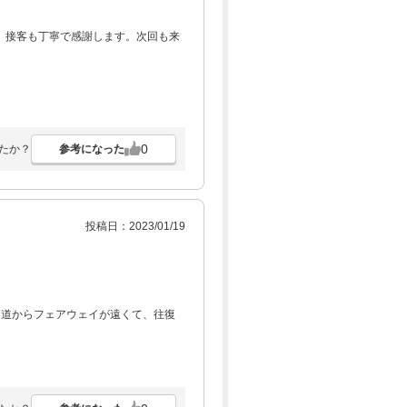
。接客も丁寧で感謝します。次回も来
0
参考になった
たか？
投稿日：2023/01/19
ト道からフェアウェイが遠くて、往復
。