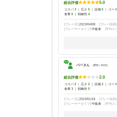
5.0
総合評価
コスパ
3
｜ 広さ
5
｜ 設備
5
｜ コー
食事
5
｜ 戦略性
4
[プレー日]
2023/04/08
[プレー目的
[プレーヤータイプ]
中級者
[平均スコ
パパ さん
(男性 / 60代)
2.0
総合評価
コスパ
2
｜ 広さ
2
｜ 設備
2
｜ コー
食事
3
｜ 戦略性
5
[プレー日]
2023/01/18
[プレー目的
[プレーヤータイプ]
中級者
[平均スコ