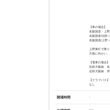
【車の場合】
名阪国道・上
名阪国道/治田Ｉ
名阪国道/上野Ｉ
上野東ICで降
方面に向かい、
【電車の場合】
近鉄大阪線 名張
近鉄大阪線 伊
【クラブバス】
なし
開場時間
-