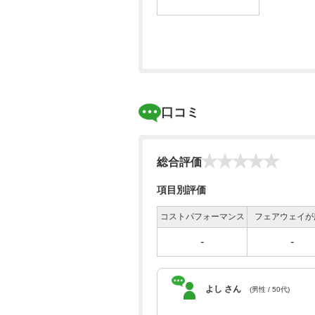
口コミ
総合評価
項目別評価
コストパフォーマンス
フェアウェイが
-
-
よし さん
(男性 / 50代)