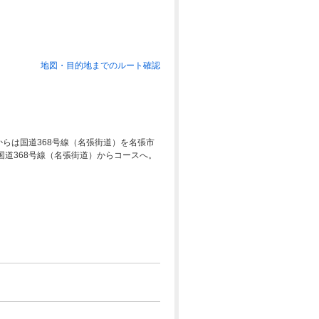
地図・目的地までのルート確認
からは国道368号線（名張街道）を名張市
道368号線（名張街道）からコースへ。