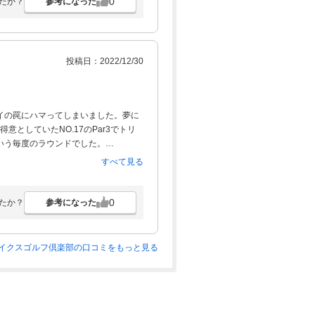
0
参考になった
たか？
投稿日：2022/12/30
イの罠にハマってしまいました。夢に
得意としていたNO.17のPar3でトリ
いう毎度のラウンドでした。
せん。
すべて見る
0
参考になった
たか？
イクスゴルフ倶楽部の口コミをもっと見る