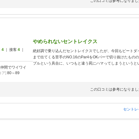
この口コミは参考になりまし
やめられないセントレイクス
ス
4
｜ 接客
4
｜
絶好調で乗り込んだセントレイクスでしたが、今回もピートダ
まで出てくる苦手のNO.16のPar4をOKパーで切り抜けたものの
プルという具合に、いつもと違う罠にハマってしまうというと
]
仲間でワイワイ
いいスコアは出ませんでしたが、セントレイクスはやめられま
ア]
80～89
また腕を磨いてきます。
この口コミは参考になりまし
セントレ