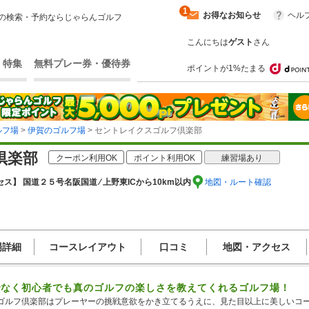
1
お得なお知らせ
ヘル
の検索・予約ならじゃらんゴルフ
こんにちは
ゲスト
さん
・特集
無料プレー券・優待券
ポイントが1%たまる
ルフ場
>
伊賀のゴルフ場
> セントレイクスゴルフ倶楽部
倶楽部
クーポン利用OK
ポイント利用OK
練習場あり
ス】 国道２５号名阪国道 ⁄ 上野東ICから10km以内
地図・ルート確認
場詳細
コースレイアウト
口コミ
地図・アクセス
でなく初心者でも真のゴルフの楽しさを教えてくれるゴルフ場！
ゴルフ倶楽部はプレーヤーの挑戦意欲をかき立てるうえに、見た目以上に美しいコース