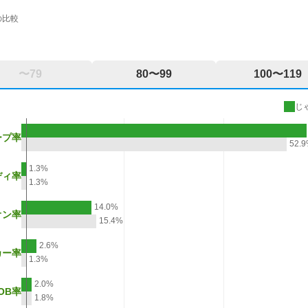
の比較
〜79
80〜99
100〜119
じ
ープ率
52.
1.3%
ディ率
1.3%
14.0%
オン率
15.4%
2.6%
カー率
1.3%
2.0%
OB率
1.8%