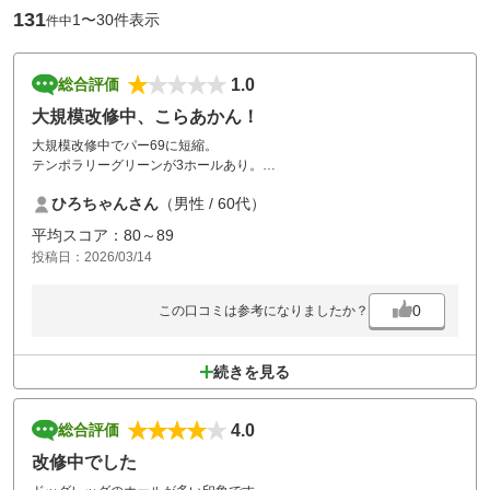
131
1〜30件表示
件中
1.0
総合評価
大規模改修中、こらあかん！
大規模改修中でパー69に短縮。
テンポラリーグリーンが3ホールあり。
フェアウェイに穴を開けて旗を立てて地面を緑のカラーリングしてある
ひろちゃんさん
（男性 / 60代）
だけで、パターにならない！
27年に日本オープン開催だそうで、知らずに行って大失敗でした。
平均スコア：80～89
尚、改修には1年以上かかる様です。
投稿日：2026/03/14
プレー中でもあちらこちらで工事中、こらあかん。
0
この口コミは参考になりましたか？
続きを見る
4.0
総合評価
改修中でした