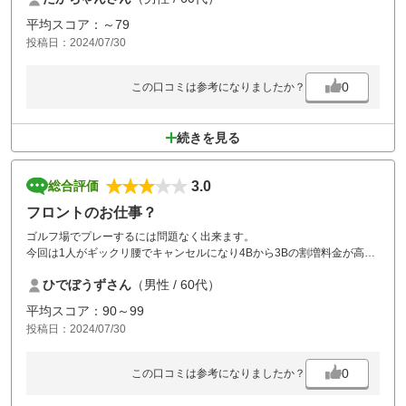
ルフ場です。天気にも恵まれて楽しくラウンドが出来て、ゲストの皆さ
平均スコア：～79
んもとても満足されていました。
投稿日：2024/07/30
これからも平日には阿山カンツリー倶楽部を是非とも利用したいと思い
ます。
0
この口コミは参考になりましたか？
続きを見る
3.0
総合評価
フロントのお仕事？
ゴルフ場でプレーするには問題なく出来ます。
今回は1人がギックリ腰でキャンセルになり4Bから3Bの割増料金が高く
て1人当たり4000円の増額でした。
ひでぼうずさん
（男性 / 60代）
チェックイン時には詳細の説明も無くアバウトでした。
また、プレー終わり帰ってる途中にクラブから意味不明の電話あり。翌
平均スコア：90～99
日にも訂正と謝罪の連絡あると思いきや何も無しで。なんだか？
投稿日：2024/07/30
フロント係はもっと顧客ファーストでしっかり仕事してもらいたいで
す。
0
この口コミは参考になりましたか？