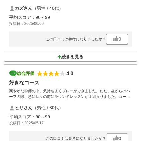
難易度は私にとっては難しいコースでした。
カズさん
（男性 / 40代）
施設はロッカールームにビックリ。
色々訪ねたゴルフ場はロッカールームの奥に浴場。って感じですが
平均スコア：90～99
脱水所がロッカールームになっていてビックリでした。
投稿日：2025/06/09
0
この口コミは参考になりましたか？
続きを見る
4.0
総合評価
好きなコース
爽やかな季節の中、気持ちよくプレーができました。ただ、昼からのハ
ーフの際、急に我々の前にラウンドレッスンが１組入りました。コース
へ来るにはまだまだ練習不足がプレーを遅くし、３時間を要しました。
ヒサさん
（男性 / 60代）
初心者へのラウンドレッスンは、一般客がプレーする時間帯を避けるよ
う工夫をお願いします。
平均スコア：90～99
投稿日：2025/05/17
0
この口コミは参考になりましたか？