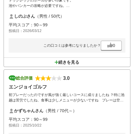
ドッグレッグのホールが多い印象です。
池やバンカーの攻略が必要ですね。
しのぶさん
（男性 / 50代）
コース改修中だったのでいくつかのホールが短くなっていました。
そのホールはグリーンではなくフェアウェイに色を付けている状態で、
平均スコア：90～99
パターをしても全然転がりません。
投稿日：2026/03/12
改修が終われば、また行きたいコースです。
0
この口コミは参考になりましたか？
続きを見る
3.0
総合評価
エンジョイゴルフ
初プレーだったのですが風が強く厳しいコースに成りましたね ？特に池
越は苦労でしたね、食事は少しメニューが少ないですね プレーは空い
ててスムーズで良かったです 次回は戦略考えプレーします
かずちゃんさん
（男性 / 70代～）
平均スコア：90～99
投稿日：2025/10/22