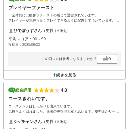
プレイヤーファースト
全体的には顧客ファーストの感じで運営されています。
プレイヤーが気持ち良くプレイできるように配慮して頂いています。
コースは戦略性があり何度挑戦しても飽きないです。
ひでぼうずさん
（男性 / 60代）
今回はコンペで利用させて頂きましたがプライベートでも利用したく思
います。
平均スコア：90～99
よろしくお願いいたします。
投稿日：2025/09/22
0
この口コミは参考になりましたか？
続きを見る
4.0
総合評価
コースきれいです。
コースメンテはしっかりと出来ています。
気持ちよく回れました、猛暑の中管理大変と思います。夏料金かリーズ
ナブルで回れました。
シゲチャンさん
（男性 / 50代）
距離はないものの、戦略性のあるコースでたのしかったです。
また利用させていただきます。