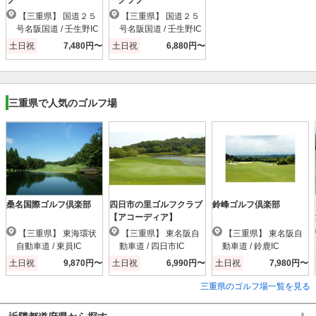
ブ
ークラブ
【三重県】 国道２５
【三重県】 国道２５
号名阪国道 / 壬生野IC
号名阪国道 / 壬生野IC
土日祝
7,480円〜
土日祝
6,880円〜
三重県で人気のゴルフ場
桑名国際ゴルフ倶楽部
四日市の里ゴルフクラブ
鈴峰ゴルフ倶楽部
【アコーディア】
【三重県】 東海環状
【三重県】 東名阪自
【三重県】 東名阪自
自動車道 / 東員IC
動車道 / 四日市IC
動車道 / 鈴鹿IC
土日祝
9,870円〜
土日祝
6,990円〜
土日祝
7,980円〜
三重県のゴルフ場一覧を見る