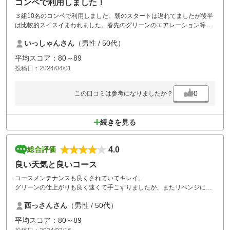
コンペで利用しました！
３組10名のコンペで利用しました。朝のスタートは遅れてましたが後半
は比較的スイスイまわれました。春先のグリーンのエアレーション等で
メンテナンスはこれからの感じでした。ただ戦略的に面白いコースで
いっしゃんさん
（男性 / 50代）
す。楽しめました。
平均スコア：80～89
投稿日：2024/04/01
0
この口コミは参考になりましたか？
続きを見る
4.0
総合評価
良い天気と良いコース
コースメンテナンスも良くされていてキレイ。
グリーンの仕上がりも良く速くて手こずりましたが、またリベンジに行
きたい。
西っさんさん
（男性 / 50代）
平均スコア：80～89