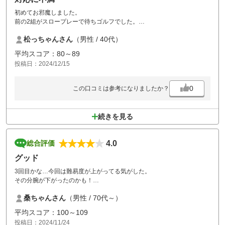
初めてお邪魔しました。
前の2組がスロープレーで待ちゴルフでした。
前の組はメンバー同伴なのにダラダラしていて見ていて良い感じはしま
松っちゃんさん
（男性 / 40代）
せんでした。
マスター室に前の組が遅いと伝えると前じゃなくて2つ前が遅いと逆ギ
平均スコア：80～89
レした感じで言われました。
投稿日：2024/12/15
わかってるなら、ちゃんと対応して下さい。
良いコースなだけに勿体無いので、改善して下さい。
0
この口コミは参考になりましたか？
続きを見る
4.0
総合評価
グッド
3回目かな…今回は難易度が上がってる気がした。
その分腕が下がったのかも！
天気も良く仲間3人で楽しくプレーできました(^^)
桑ちゃんさん
（男性 / 70代～）
平均スコア：100～109
投稿日：2024/11/24