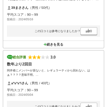
終了後にスタッフの方からスロープレーだと指摘されましたけど上がり
39まささん
（男性 / 50代）
2ホールのショートで前組がまだプレー中でした。これって如何なもの
でしょうか？
平均スコア：90～99
投稿日：2024/05/16
0
この口コミは参考になりましたか？
続きを見る
3.0
総合評価
数年ぶり2回目
同伴者にメンバーが居ないと、レギュラーティから回れない。は
ぁ？？？？意味不明。
毎ホール待ちがあり、休憩なんと1時間半！！！
a*s*s*iさん
（男性 / 40代）
詰め込みすぎ。
あとゴルフ場に着くまでの直前の道が狭すぎて、対向車来たらどうしよ
平均スコア：90～99
うもないくらい狭い。
投稿日：2024/05/04
リピートとは厳しいかな。
あとショートホールは改修中で、使えなく
それもに案内しとくべき。
0
この口コミは参考になりましたか？