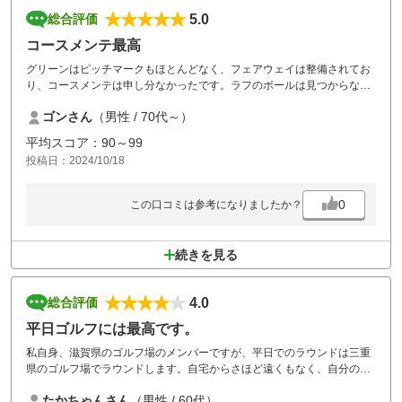
5.0
総合評価
コースメンテ最高
グリーンはピッチマークもほとんどなく、フェアウェイは整備されてお
り、コースメンテは申し分なかったです。ラフのボールは見つからない
ことがありまた脱出に難度が高かったです。バンカーの砂の量も充分で
ゴンさん
（男性 / 70代～）
した。
難を言えばロッカーが古いことくらいかな。
平均スコア：90～99
投稿日：2024/10/18
0
この口コミは参考になりましたか？
続きを見る
4.0
総合評価
平日ゴルフには最高です。
私自身、滋賀県のゴルフ場のメンバーですが、平日でのラウンドは三重
県のゴルフ場でラウンドします。自宅からさほど遠くもなく、自分のメ
ンバーコースよりも阿山カンツリー倶楽部の方がリーズナブルで昼食付
たかちゃんさん
（男性 / 60代）
でもあり、コースメンテナンスも良くゲストを連れて行くには絶好のゴ