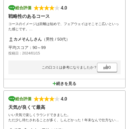
4.0
総合評価
戦略性のあるコース
コースのイメージは距離は短めで、フェアウェイはそこそこ広いといっ
た感じです。
ティーショットは伸び伸びと打てるコースが多いですが、その反面池が
カメそんしさん
（男性 / 50代）
効いているコースも多いです。
あと、グリーンの設定がやや重めでした。
平均スコア：90～99
隣のコースと隣接しているコースも多々あり、打ち込みや打ち込まれる
投稿日：2024/01/15
危険性のあるコースもありました。
コース全体の印象からすれば、コスパ的には非常に良いコースだと思い
ます。
0
この口コミは参考になりましたか？
続きを見る
4.0
総合評価
天気が良くて最高
いい天気で楽しくラウンドできました。
ただ少し待たされることが多く、しんどかった！年末なんで仕方ないか
な。