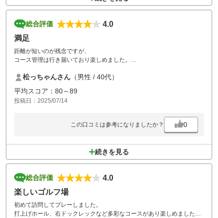
4.0
総合評価
満足
距離が短いのが残念ですが、
コース管理は行き届いており楽しめました。
アプローチ場もラウンド前後で楽しませて貰いました。
松っちゃんさん
（男性 / 40代）
涼しいシーズンに改めてお邪魔します。
平均スコア：80～89
投稿日：2025/07/14
0
この口コミは参考になりましたか？
続きを見る
4.0
総合評価
楽しいゴルフ場
初めて訪問してプレーしました。
打上げホール、右ドックレックなど多彩なコースがあり楽しめました。