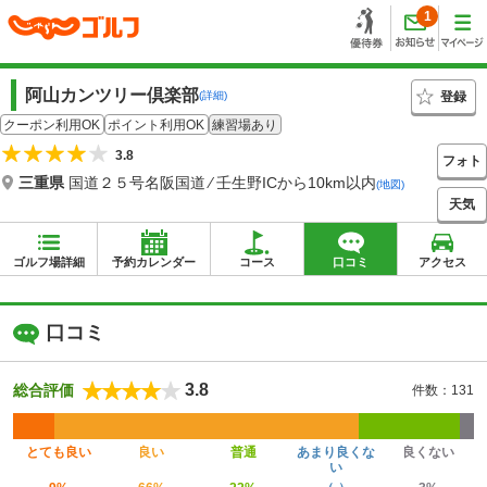
1
阿山カンツリー倶楽部
登録
(詳細)
クーポン利用OK
ポイント利用OK
練習場あり
3.8
フォト
三重県
国道２５号名阪国道 ⁄ 壬生野ICから10km以内
(地図)
天気
ゴルフ場詳細
予約カレンダー
コース
口コミ
アクセス
口コミ
3.8
総合評価
件数：131
とても良い
良い
普通
あまり良くな
良くない
い