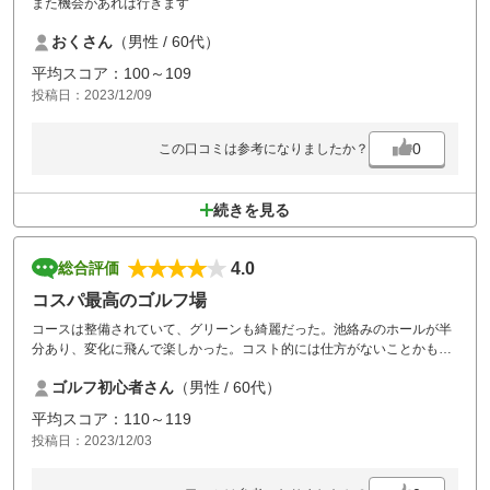
また機会があれば行きます
おくさん
（男性 / 60代）
平均スコア：100～109
投稿日：2023/12/09
0
この口コミは参考になりましたか？
続きを見る
4.0
総合評価
コスパ最高のゴルフ場
コースは整備されていて、グリーンも綺麗だった。池絡みのホールが半
分あり、変化に飛んで楽しかった。コスト的には仕方がないことかもし
れませんが、昼食付きのラウンドながら、ほとんどが追加料金が必要な
ゴルフ初心者さん
（男性 / 60代）
のが星マイナスひとつです。
練習場の充実度も最高です。
平均スコア：110～119
コスパは最高にも関わらず、土曜日利用でしたが各ホールの待ち時間も
投稿日：2023/12/03
我慢の範囲内で、また利用したいと思いました。