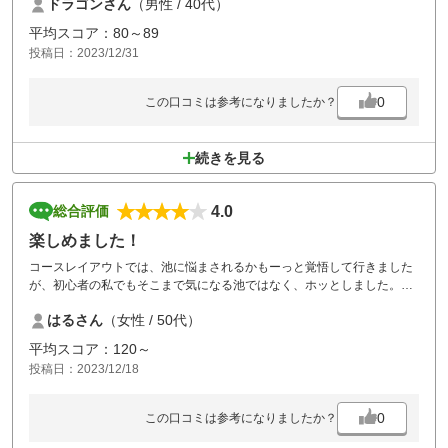
ドラゴンさん
（男性 / 40代）
コースはメンテもよく、バンカーにも沢山、砂も入っていて良かったで
す。
平均スコア：80～89
投稿日：2023/12/31
0
この口コミは参考になりましたか？
続きを見る
4.0
総合評価
楽しめました！
コースレイアウトでは、池に悩まされるかもーっと覚悟して行きました
が、初心者の私でもそこまで気になる池ではなく、ホッとしました。
またスタッフの方の対応は、とても優しくお心遣い頂き、お声かけてい
はるさん
（女性 / 50代）
ただいた時は、ホッコリしました。
食事は、全体的に差額料金がややお高めかなと思いました。
平均スコア：120～
今度はベストスコア更新にリベンジします！
投稿日：2023/12/18
0
この口コミは参考になりましたか？