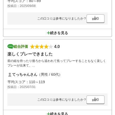
平均スコア：80～89
投稿日：2025/09/08
0
この口コミは参考になりましたか？
続きを見る
4.0
総合評価
楽しくプレーできました
前の組を待ったり後ろから追われて焦ってプレーすることもなく楽しく
プレーが出来て、
フェアウェイもグリーンも綺麗で素晴らしいゴルフ場でした。
てっちゃんさん
（男性 / 60代）
レストランのスタッフの方も空になった冷水のピッチャーもすぐに交換
して頂きました。
平均スコア：110～119
事前の問い合わせにも丁寧に返答して頂き当日は困ることなくプレーが
投稿日：2025/07/31
できました。
また是非行きたいゴルフ場です。
0
この口コミは参考になりましたか？
続きを見る