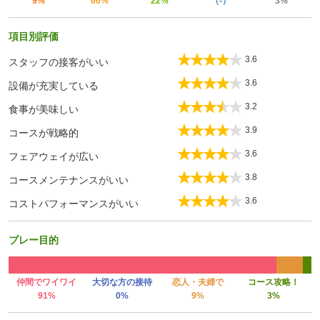
9%
66%
22%
（-）
3%
項目別評価
3.6
スタッフの接客がいい
3.6
設備が充実している
3.2
食事が美味しい
3.9
コースが戦略的
3.6
フェアウェイが広い
3.8
コースメンテナンスがいい
3.6
コストパフォーマンスがいい
プレー目的
仲間でワイワイ
大切な方の接待
恋人・夫婦で
コース攻略！
91%
0%
9%
3%