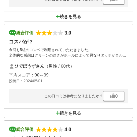
続きを見る
3.0
総合評価
コスパが？
今回も5組のコンペで利用されていただきました。
全体的な感想はグリーンの速さがホールによって異なりタッチが合わせ
辛いです。
ひでぼうずさん
（男性 / 60代）
食事の追加料金ももう少し下げて下さい。
コスパ的には割高かと思います。
平均スコア：90～99
とか言いながらまたコンペで利用させていただきます。
投稿日：2024/05/01
0
この口コミは参考になりましたか？
続きを見る
4.0
総合評価