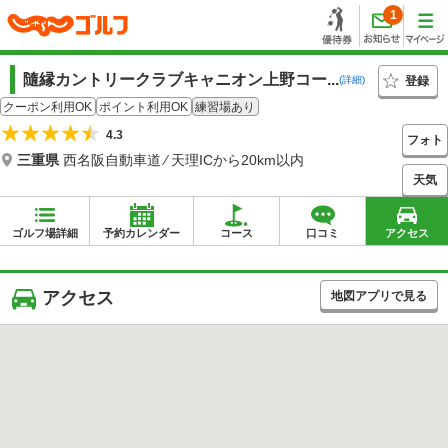
1
隨縁カントリークラブキャニオン上野コー...
登録
(詳細)
クーポン利用OK
ポイント利用OK
練習場あり
4.3
フォト
三重県
西名阪自動車道 ⁄ 天理ICから20km以内
天気
ゴルフ場詳細
予約カレンダー
コース
口コミ
アクセス
アクセス
地図アプリで見る