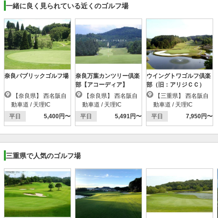
一緒に良く見られている近くのゴルフ場
奈良パブリックゴルフ場
奈良万葉カンツリー倶楽
ウイングトワゴルフ倶楽
部【アコーディア】
部（旧：アリジＣＣ）
【奈良県】 西名阪自
【奈良県】 西名阪自
【三重県】 西名阪自
動車道 / 天理IC
動車道 / 天理IC
動車道 / 天理IC
平日
5,400円〜
平日
5,491円〜
平日
7,950円〜
三重県で人気のゴルフ場