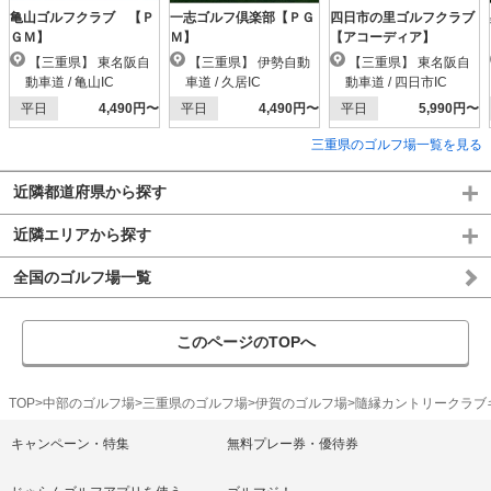
亀山ゴルフクラブ 【Ｐ
一志ゴルフ倶楽部【ＰＧ
四日市の里ゴルフクラブ
ＧＭ】
Ｍ】
【アコーディア】
【三重県】 東名阪自
【三重県】 伊勢自動
【三重県】 東名阪自
動車道 / 亀山IC
車道 / 久居IC
動車道 / 四日市IC
平日
4,490円〜
平日
4,490円〜
平日
5,990円〜
三重県のゴルフ場一覧を見る
近隣都道府県から探す
近隣エリアから探す
全国のゴルフ場一覧
このページのTOPへ
TOP
中部のゴルフ場
三重県のゴルフ場
伊賀のゴルフ場
隨縁カントリークラブ
キャンペーン・特集
無料プレー券・優待券