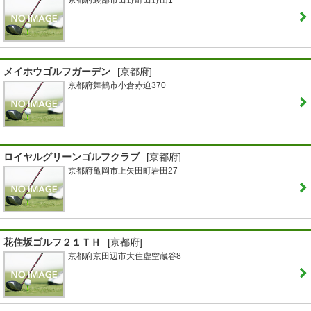
京都府綾部市田野町田野山1
メイホウゴルフガーデン
[京都府]
京都府舞鶴市小倉赤迫370
ロイヤルグリーンゴルフクラブ
[京都府]
京都府亀岡市上矢田町岩田27
花住坂ゴルフ２１ＴＨ
[京都府]
京都府京田辺市大住虚空蔵谷8