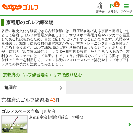
1
京都府のゴルフ練習場
各所に歴史文化を確認できる古都京都には、府庁所在地である京都市周辺を中心
として各所にゴルフ練習場が存在します。サウスポー専用打席やバンカーを設置
してある施設もあるため、目的に応じてセレクトすることができます。八幡市や
京都辺市、城陽市にも複数の練習施設があり、室内トレーニングルームを備えた
ところもあります。ゴルフ練習場には右利き用の打席しかないこともあります
が、京都のゴルフ練習場にはサウスポー用打席を設置したところもあるので、左
利きのゴルファーにとって重宝するでしょう。練習場でスイングする際は、備え
付けのミラーを利用して、ショット後のフォロースルーの姿勢やトップオブアド
レスでの体勢にも注意してみましょう。
京都府のゴルフ練習場をエリアで絞り込む
亀岡市
京都府のゴルフ練習場
43
件
ゴルフスペース向島
[京都府]
京都府宇治市槇島町落合 43番地