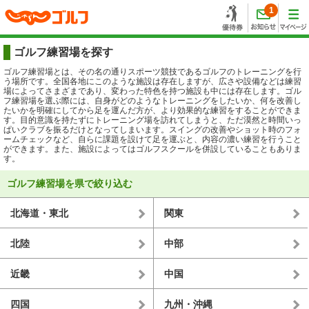
1
ゴルフ練習場を探す
ゴルフ練習場とは、その名の通りスポーツ競技であるゴルフのトレーニングを行
う場所です。全国各地にこのような施設は存在しますが、広さや設備などは練習
場によってさまざまであり、変わった特色を持つ施設も中には存在します。ゴル
フ練習場を選ぶ際には、自身がどのようなトレーニングをしたいか、何を改善し
たいかを明確にしてから足を運んだ方が、より効果的な練習をすることができま
す。目的意識を持たずにトレーニング場を訪れてしまうと、ただ漠然と時間いっ
ぱいクラブを振るだけとなってしまいます。スイングの改善やショット時のフォ
ームチェックなど、自らに課題を設けて足を運ぶと、内容の濃い練習を行うこと
ができます。また、施設によってはゴルフスクールを併設していることもありま
す。
ゴルフ練習場を県で絞り込む
北海道・東北
関東
北陸
中部
近畿
中国
四国
九州・沖縄