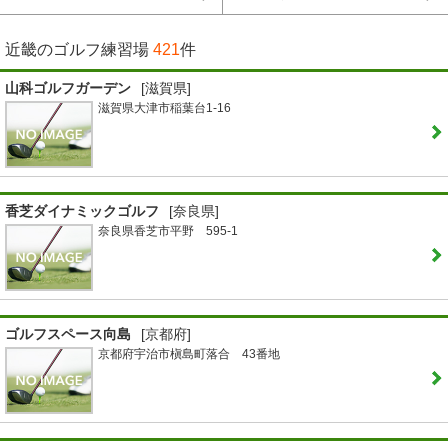
近畿のゴルフ練習場
421
件
山科ゴルフガーデン
[滋賀県]
滋賀県大津市稲葉台1-16
香芝ダイナミックゴルフ
[奈良県]
奈良県香芝市平野 595-1
ゴルフスペース向島
[京都府]
京都府宇治市槇島町落合 43番地