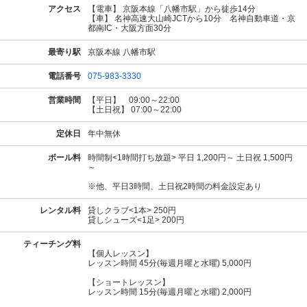
アクセス
【電車】 京阪本線「八幡市駅」から徒歩14分
【車】 名神高速大山崎JCTから10分 名神自動車道・京
都南IC・大阪方面30分
最寄り駅
京阪本線 八幡市駅
電話番号
075-983-3330
営業時間
【平日】 09:00～22:00
【土日祝】 07:00～22:00
定休日
年中無休
ボール料
時間制<1時間打ち放題> 平日 1,200円～ 土日祝 1,500円
～
※他、平日3時間、土日祝2時間の料金設定あり
レンタル料
貸しクラブ<1本> 250円
貸しシューズ<1足> 200円
ティーチング料
【個人レッスン】
レッスン時間 45分(毎週月曜と水曜) 5,000円
【ショートレッスン】
レッスン時間 15分(毎週月曜と水曜) 2,000円