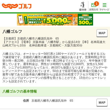
1
八幡ゴルフ
MAP
【京都府】京都府八幡市八幡源氏垣外 65
【アクセス】【電車】 京阪本線「八幡市駅」から徒歩14分 【車】 名神高速大
山崎JCTから10分 名神自動車道・京都南IC・大阪方面30分
八幡ゴルフは、オートセッター56打席と180ヤードのフィールドを有するゴル
フ練習場です。京都府八幡市八幡源氏垣外に施設があります。営業時間は平日
朝９時～夜22時、土日祝日が朝７時～夜22時までとなっており、年中無休で営
業しています。通常料金は、男性が３時間打ち放題で2,000円、女性が1,500
円、シニアが1,800円となっており、終日打ち放題となります。カップルデーや
レディースデーも設定されています。50台まで収容可能な駐車場が完備され、
最寄り駅である京阪本線八幡市駅からは徒歩15分程度でアクセス可能です。個
人レッスンではマンツーマンの指導を受けることができ、15分のショートレッ
スンも設定されています。
八幡ゴルフの基本情報
住所
京都府八幡市八幡源氏垣外 65
MAP