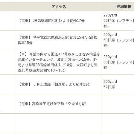
アクセス
詳細情報
220yard
【電車】 JR高徳線昭和町駅より徒歩17分
92打席（レフテ
有）
200yard
【電車】 琴平電鉄志度線潟元駅 徒歩15分/JR高松
50打席（レフテ
駅車15分
有）
【車】 今治市内から国道317号線をしまなみ街道今
230yard
治北インターチェンジ、波止浜方面へ5-15分、野
60打席（レフテ
間より県道38号線杣田経由で10分、大西町より県
有）
道15号線波方経由で10～15分
200yard
【電車】 ＪＲ土讃線「朝倉駅」より徒歩23分
52打席
【電車】高松琴平電鉄琴平線「空港通り駅」
1