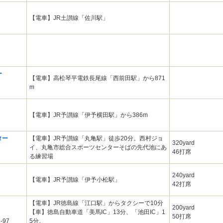
【電車】JR土讃線「佐川駅」
ー
【電車】高松琴平電鉄長尾線「西前田駅」から871
m
【電車】JR予讃線「伊予横田駅」から386m
ター
【電車】JR予讃線「丸亀駅」徒歩20分。西村ジョ
320yard
イ、丸亀市総合スポーツセンターそばの先代池にあ
46打席
る練習場
240yard
【電車】JR予讃線「伊予小松駅」
42打席
【電車】JR徳島線「江口駅」からタクシーで10分
200yard
【車】徳島自動車道「美馬IC」13分、「池田IC」1
50打席
97
5分。