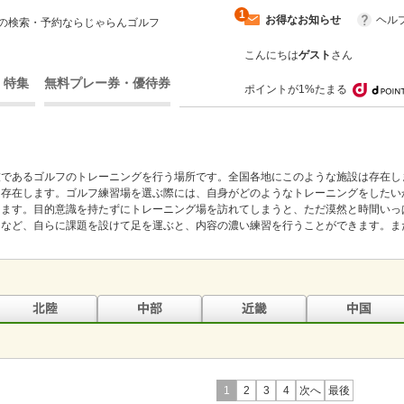
1
お得なお知らせ
ヘル
の検索・予約ならじゃらんゴルフ
こんにちは
ゲスト
さん
・特集
無料プレー券・優待券
ポイントが1%たまる
技であるゴルフのトレーニングを行う場所です。全国各地にこのような施設は存在し
は存在します。ゴルフ練習場を選ぶ際には、自身がどのようなトレーニングをしたい
きます。目的意識を持たずにトレーニング場を訪れてしまうと、ただ漠然と時間いっ
クなど、自らに課題を設けて足を運ぶと、内容の濃い練習を行うことができます。ま
1
2
3
4
次へ
最後