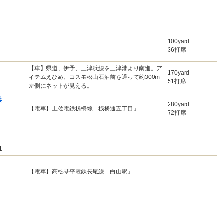
100yard
36打席
【車】県道、伊予、三津浜線を三津港より南進。ア
170yard
イテムえひめ、コスモ松山石油前を通って約300m
51打席
左側にネットが見える。
浜
280yard
【電車】土佐電鉄桟橋線「桟橋通五丁目」
72打席
1
【電車】高松琴平電鉄長尾線「白山駅」