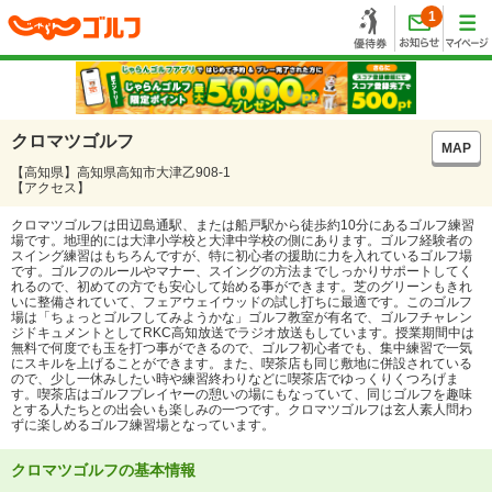
1
クロマツゴルフ
MAP
【高知県】高知県高知市大津乙908-1
【アクセス】
クロマツゴルフは田辺島通駅、または船戸駅から徒歩約10分にあるゴルフ練習
場です。地理的には大津小学校と大津中学校の側にあります。ゴルフ経験者の
スイング練習はもちろんですが、特に初心者の援助に力を入れているゴルフ場
です。ゴルフのルールやマナー、スイングの方法までしっかりサポートしてく
れるので、初めての方でも安心して始める事ができます。芝のグリーンもきれ
いに整備されていて、フェアウェイウッドの試し打ちに最適です。このゴルフ
場は「ちょっとゴルフしてみようかな」ゴルフ教室が有名で、ゴルフチャレン
ジドキュメントとしてRKC高知放送でラジオ放送もしています。授業期間中は
無料で何度でも玉を打つ事ができるので、ゴルフ初心者でも、集中練習で一気
にスキルを上げることができます。また、喫茶店も同じ敷地に併設されている
ので、少し一休みしたい時や練習終わりなどに喫茶店でゆっくりくつろげま
す。喫茶店はゴルフプレイヤーの憩いの場にもなっていて、同じゴルフを趣味
とする人たちとの出会いも楽しみの一つです。クロマツゴルフは玄人素人問わ
ずに楽しめるゴルフ練習場となっています。
クロマツゴルフの基本情報