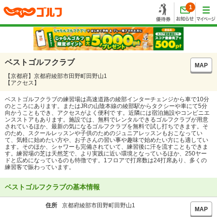
1
ベストゴルフクラブ
MAP
【京都府】京都府綾部市田野町田野山1
【アクセス】
ベストゴルフクラブの練習場は高速道路の綾部インターチェンジから車で10分
のところにあります。またはJRの山陰本線の綾部駅からタクシーや車にて5分
向かうこともでき、アクセスがよく便利で す。近隣には宿泊施設やコンビニエ
ンスストアもあります。施設では、無料でレンタルできるゴルフクラブが用意
されているほか、最新の気になるゴルフクラブを無料で試し打ちできます。そ
のため、スクールレッスンや子供のためのジュニアレッスンもおこなってい
て、気軽に始めたい方や、お子さんの習い事や趣味で始めたい方にも適してい
ます。そのほか、シャワーも完備されていて、練習後に汗を流すこともできま
す。練習場の芝は天然芝で、より実践に近い環境となっているほか、250ヤー
ドと広めになっているのも特徴です。1フロアで打席数は24打席あり、多くの
練習客で賑わっています。
ベストゴルフクラブの基本情報
住所
京都府綾部市田野町田野山1
MAP