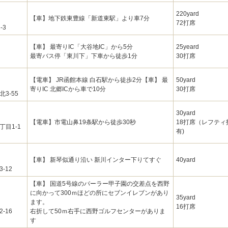
220yard
【車】地下鉄東豊線「新道東駅」より車7分
72打席
-3
【車】 最寄りIC「大谷地IC」から5分
25yeard
最寄バス停「東川下」下車から徒歩1分
30打席
【電車】 JR函館本線 白石駅から徒歩2分【車】 最
50yard
寄りIC 北郷ICから車で10分
30打席
3-55
30yard
【電車】市電山鼻19条駅から徒歩30秒
18打席（レフテ
目1-1
有)
【車】 新琴似通り沿い 新川インター下りてすぐ
40yard
-12
【車】 国道5号線のパーラー甲子園の交差点を西野
に向かって300ｍほどの所にセブンイレブンがあり
35yard
ます。
16打席
-16
右折して50ｍ右手に西野ゴルフセンターがありま
す