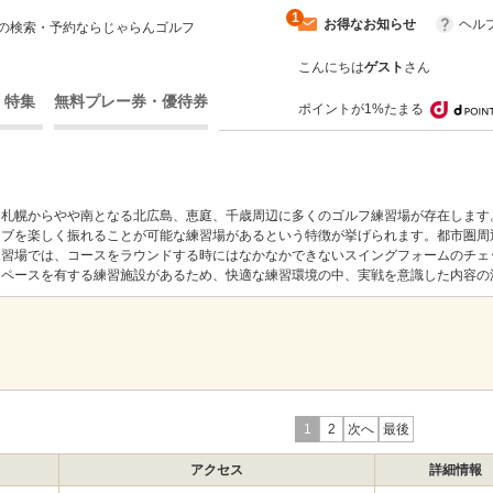
1
お得なお知らせ
ヘル
の検索・予約ならじゃらんゴルフ
こんにちは
ゲスト
さん
・特集
無料プレー券・優待券
ポイントが1%たまる
る札幌からやや南となる北広島、恵庭、千歳周辺に多くのゴルフ練習場が存在します
ラブを楽しく振れることが可能な練習場があるという特徴が挙げられます。都市圏周
練習場では、コースをラウンドする時にはなかなかできないスイングフォームのチェ
スペースを有する練習施設があるため、快適な練習環境の中、実戦を意識した内容の
1
2
次へ
最後
アクセス
詳細情報