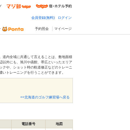
プ
会員登録(無料)
ログイン
予約照会
マイページ
。道内全域に共通して言えることは、敷地面積
辺以外にも、旭川や函館、帯広といったエリア
ックや、ショット時の軌道修正などのトレーニ
濃いトレーニングを行うことができます。
<<北海道のゴルフ練習場へ戻る
電話番号
地図