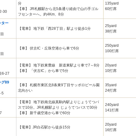
分
135yard
【車】 JR札幌駅から北5条通り経由で山の手ゴル
60打席
-30
フセンターへ。約4Km、8分
ンター
25yard
【電車】 地下鉄「西28丁目」駅より徒歩1分
38打席
丁目
250yard
【車】 伏古IC・丘珠空港から車で6分
100打席
丁目
【電車】 地下鉄東豊線 新道東駅より車で7～8分
20yard
【車】 「伏古IC」から車で5分
10打席
-27
グ89
【車】 札幌市東区北8条東9丁目サッポロビール園
35yard
北向かい
24打席
-5
【電車】 地下鉄南北線真駒内駅よりじょうてつバ
240yard
スで10分。JR札幌駅より じょうてつバスで30分
141打席
7
【車】 新千歳空港から車で60分
20yard
【電車】JR白石駅から徒歩15分
16打席