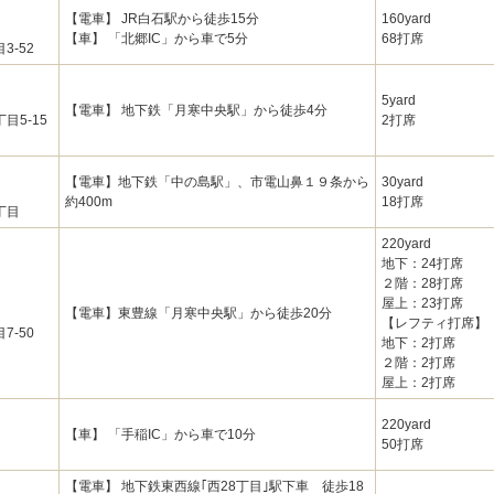
【電車】 JR白石駅から徒歩15分
160yard
【車】 「北郷IC」から車で5分
68打席
-52
5yard
【電車】 地下鉄「月寒中央駅」から徒歩4分
目5-15
2打席
【電車】地下鉄「中の島駅」、市電山鼻１９条から
30yard
約400m
18打席
丁目
220yard
地下：24打席
２階：28打席
屋上：23打席
【電車】東豊線「月寒中央駅」から徒歩20分
【レフティ打席】
-50
地下：2打席
２階：2打席
屋上：2打席
220yard
【車】 「手稲IC」から車で10分
50打席
【電車】 地下鉄東西線｢西28丁目｣駅下車 徒歩18