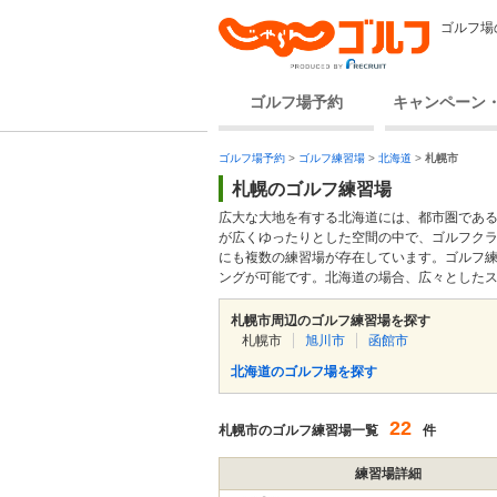
ゴルフ場
ゴルフ場予約
キャンペーン
ゴルフ場予約
>
ゴルフ練習場
>
北海道
>
札幌市
札幌のゴルフ練習場
広大な大地を有する北海道には、都市圏であ
が広くゆったりとした空間の中で、ゴルフク
にも複数の練習場が存在しています。ゴルフ
ングが可能です。北海道の場合、広々とした
札幌市周辺のゴルフ練習場を探す
札幌市
旭川市
函館市
北海道のゴルフ場を探す
22
札幌市のゴルフ練習場一覧
件
練習場詳細