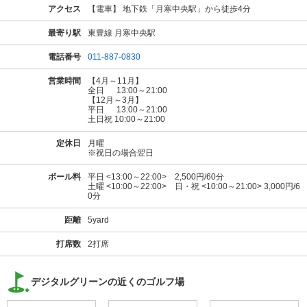
アクセス
【電車】 地下鉄「月寒中央駅」から徒歩4分
最寄り駅
東豊線 月寒中央駅
電話番号
011-887-0830
営業時間
【4月～11月】
全日 13:00～21:00
【12月～3月】
平日 13:00～21:00
土日祝 10:00～21:00
定休日
月曜
※祝日の場合翌日
ボール料
平日 <13:00～22:00> 2,500円/60分
土曜 <10:00～22:00> 日・祝 <10:00～21:00> 3,000円/6
0分
距離
5yard
打席数
2打席
デジタルグリーンの近くのゴルフ場