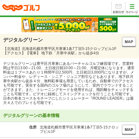
デジタルグリーン
MAP
【北海道】北海道札幌市豊平区月寒東1条7丁目5-15クロップビル1F
【アクセス】【電車】 地下鉄「月寒中央駅」から徒歩4分
デジタルグリーンは豊平区月寒東にあるバーチャルゴルフ練習場です。営業時
間は平日13:00～21:00、土日祝日朝10:00～21:00、月曜定休になります。通常
料金は１ブースあたり１時間平日2,500円、土日祝日3,000円になりますが、メ
ンバー料金や、レディース・シニア・ジュニア割引などもあります。地下鉄月
寒中央駅から徒歩４分、無料駐車場も用意しているため、自動車でのアクセス
も可能です。実在する国内のゴルフ場のようにして、室内でラウンドすること
ができます。また、トレーニングモードを使用すれば、飛距離をチェックする
ことも可能です。ビデオに録画してスイングチェックを行うことも可能です。
日本の有名コースをモチーフにしたシミュレーター『ROUND LEADER』は最
大４人でのプレイも可能です。
デジタルグリーンの基本情報
住所
北海道札幌市豊平区月寒東1条7丁目5-15クロッ
MAP
プビル1F