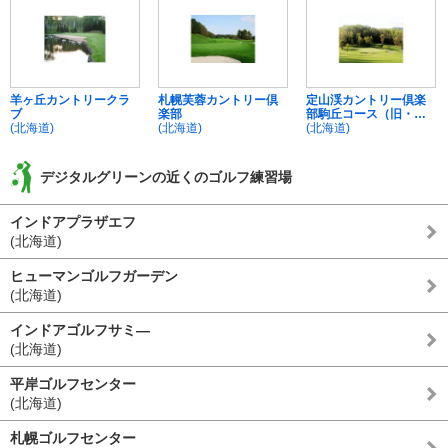
羊ヶ丘カントリークラ
札幌芙蓉カントリー倶
定山渓カントリー倶楽
ブ
楽部
部駒丘コース（旧・札
(北海道)
(北海道)
幌南ＧＣ）
(北海道)
デジタルグリーンの近くのゴルフ練習場
インドアプラザエフ
(北海道)
ヒューマンゴルフガーデン
(北海道)
インドアゴルフサミ―
(北海道)
平岸ゴルフセンター
(北海道)
札幌ゴルフセンター