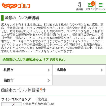
1
函館のゴルフ練習場
広大な大地を有する北海道には、都市圏である札幌からやや南となる北広島、恵
庭、千歳周辺に多くのゴルフ練習場が存在します。道内全域に共通して言えるこ
とは、敷地面積が広くゆったりとした空間の中で、ゴルフクラブを楽しく振れる
ことが可能な練習場があるという特徴が挙げられます。都市圏周辺以外にも、旭
川や函館、帯広といったエリアにも複数の練習場が存在しています。ゴルフ練習
場では、コースをラウンドする時にはなかなかできないスイングフォームのチェ
ックや、ショット時の軌道修正などのトレーニングが可能です。北海道の場合、
広々としたスペースを有する練習施設があるため、快適な練習環境の中、実戦を
意識した内容の濃いトレーニングを行うことができます。
函館市のゴルフ練習場をエリアで絞り込む
札幌市
旭川市
函館市
函館市のゴルフ練習場
5
件
ウインゴルフセンター
[北海道]
北海道函館市赤川町330