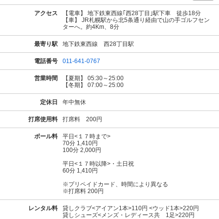
アクセス
【電車】 地下鉄東西線｢西28丁目｣駅下車 徒歩18分
【車】 JR札幌駅から北5条通り経由で山の手ゴルフセン
ターへ。約4Km、8分
最寄り駅
地下鉄東西線 西28丁目駅
電話番号
011-641-0767
営業時間
【夏期】 05:30～25:00
【冬期】 07:00～25:00
定休日
年中無休
打席使用料
打席料 200円
ボール料
平日<１７時まで>
70分 1,410円
100分 2,000円
平日<１７時以降>・土日祝
60分 1,410円
※プリペイドカード、時間により異なる
※打席料 200円
レンタル料
貸しクラブ<アイアン1本>110円 <ウッド1本>220円
貸しシューズ<メンズ・レディース共 1足>220円