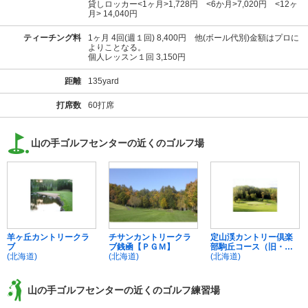
貸しロッカー<1ヶ月>1,728円 <6か月>7,020円 <12ヶ
月> 14,040円
ティーチング料
1ヶ月 4回(週１回) 8,400円 他(ボール代別)金額はプロに
よりことなる。
個人レッスン１回 3,150円
距離
135yard
打席数
60打席
山の手ゴルフセンターの近くのゴルフ場
羊ヶ丘カントリークラ
チサンカントリークラ
定山渓カントリー倶楽
ブ
ブ銭凾【ＰＧＭ】
部駒丘コース（旧・札
(北海道)
(北海道)
幌南ＧＣ）
(北海道)
山の手ゴルフセンターの近くのゴルフ練習場