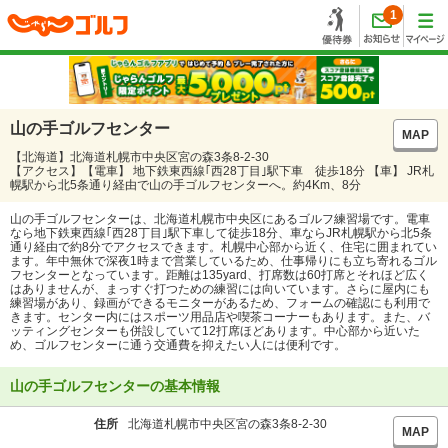
1
山の手ゴルフセンター
MAP
【北海道】北海道札幌市中央区宮の森3条8-2-30
【アクセス】【電車】 地下鉄東西線｢西28丁目｣駅下車 徒歩18分 【車】 JR札
幌駅から北5条通り経由で山の手ゴルフセンターへ。約4Km、8分
山の手ゴルフセンターは、北海道札幌市中央区にあるゴルフ練習場です。電車
なら地下鉄東西線｢西28丁目｣駅下車して徒歩18分、車ならJR札幌駅から北5条
通り経由で約8分でアクセスできます。札幌中心部から近く、住宅に囲まれてい
ます。年中無休で深夜1時まで営業しているため、仕事帰りにも立ち寄れるゴル
フセンターとなっています。距離は135yard、打席数は60打席とそれほど広く
はありませんが、まっすぐ打つための練習には向いています。さらに屋内にも
練習場があり、録画ができるモニターがあるため、フォームの確認にも利用で
きます。センター内にはスポーツ用品店や喫茶コーナーもあります。また、バ
ッティングセンターも併設していて12打席ほどあります。中心部から近いた
め、ゴルフセンターに通う交通費を抑えたい人には便利です。
山の手ゴルフセンターの基本情報
住所
北海道札幌市中央区宮の森3条8-2-30
MAP