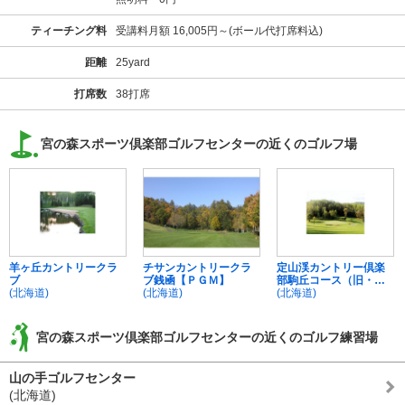
ティーチング料
受講料月額 16,005円～(ボール代打席料込)
距離
25yard
打席数
38打席
宮の森スポーツ倶楽部ゴルフセンターの近くのゴルフ場
羊ヶ丘カントリークラ
チサンカントリークラ
定山渓カントリー倶楽
ブ
ブ銭凾【ＰＧＭ】
部駒丘コース（旧・札
(北海道)
(北海道)
幌南ＧＣ）
(北海道)
宮の森スポーツ倶楽部ゴルフセンターの近くのゴルフ練習場
山の手ゴルフセンター
(北海道)