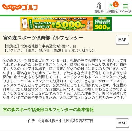
1
宮の森スポーツ倶楽部ゴルフセンター
MAP
【北海道】北海道札幌市中央区北3条西27丁目
【アクセス】【電車】 地下鉄「西28丁目」駅より徒歩1分
宮の森スポーツ倶楽部ゴルフセンターは、札幌の中でも閑静な住宅地として知
られている宮の森に位置することもあり、環境に恵まれたゴルフ場です。市内
でも人気のゴルフ練習場で、特に週末など休みの日には多くの人でにぎわって
います。著名なかたが通っていたり、また大きな会社を所有しているような経
済的に余裕のある方も利用している、ステイタスのあるゴルフセンターでもあ
ります。このゴルフセンターで顔見知りになったことをきっかけにビジネスチ
ャンスをつかんだりするなど、交流の場としても利用されています。小規模の
打ちっぱなし練習場のような雰囲気と異なり、社交の場も兼ねることのできる
ようなスタイリッシュな施設であることも、人気の理由です。暖房も完備して
いるインドアの練習場であるため、天気に左右されないのも魅力の一つです。
宮の森スポーツ倶楽部ゴルフセンターの基本情報
住所
北海道札幌市中央区北3条西27丁目
MAP