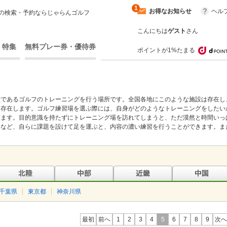
1
お得なお知らせ
ヘル
の検索・予約ならじゃらんゴルフ
こんにちは
ゲスト
さん
・特集
無料プレー券・優待券
ポイントが1%たまる
技であるゴルフのトレーニングを行う場所です。全国各地にこのような施設は存在し
は存在します。ゴルフ練習場を選ぶ際には、自身がどのようなトレーニングをしたい
きます。目的意識を持たずにトレーニング場を訪れてしまうと、ただ漠然と時間いっ
クなど、自らに課題を設けて足を運ぶと、内容の濃い練習を行うことができます。ま
千葉県
東京都
神奈川県
最初
前へ
1
2
3
4
5
6
7
8
9
次へ