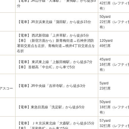
【電車】JR山手線「大塚駅」「巣鴨駅」から徒歩5
42打席（レフテ
分
有）
50yard
【電車】JR京浜東北線「蒲田駅」から徒歩15分
22打席（レフテ
有）
【電車】 西武新宿線「上井草駅」から徒歩5分
【車】 （新宿方面から）新青梅街道→石神井消防
120yard
署前交差点を左折、青梅街道→桃井4丁目交差点を
49打席
右折
45yard
【電車】 東武東上線「上飯田橋駅」から徒歩7分
16打席（レフテ
【車】 首都高「中台IC」から車で5分
有）
5yard
【電車】JR中央線「吉祥寺駅」から徒歩3分
5アスコー
23打席
50yard
【電車】東急目黒線「洗足駅」から徒歩5分
18打席（レフテ
有）
57yard
【電車】 ＪＲ京浜東北線「大森駅」から徒歩15分
32打席（レフテ
【車】 「平和島IC」から車で5分