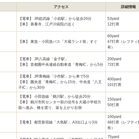
アクセス
詳細情報
【電車】 JR総武線「小岩駅」から徒歩20分
53yard
【車】 善養寺、江戸川病院の近く
12打席
60yard
【車】 東急・小田急バス「大蔵ランド前」すぐ
47打席（レフテ
有）
【電車】 JR八高線「金子駅」
200yard
【車】 首都圏中央連絡自動車道「青梅IC」から5分
72打席
【電車】 JR青梅線「小作駅」から車で5分
400yard
【車】 圏央道「青梅IC」から15分、中央道「八王
101打席
子IC」から30分
【電車】 小田急線「鶴川駅」から徒歩20分
150yard
【車】 鶴川市民センター前の信号を大蔵小学校方
50打席
面へ進み、橋を渡り、坂を上がり右側
100yard
【電車】 都営新宿線「大島駅」 A3出口より3分
48打席（レフテ
有）
75yard