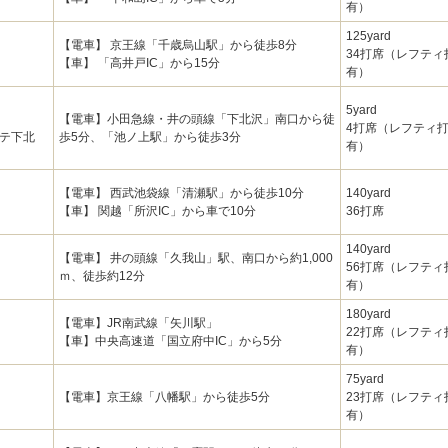
有）
125yard
【電車】 京王線「千歳烏山駅」から徒歩8分
34打席（レフテ
【車】 「高井戸IC」から15分
有）
5yard
【電車】小田急線・井の頭線「下北沢」南口から徒
4打席（レフティ
ビテ下北
歩5分、「池ノ上駅」から徒歩3分
有）
【電車】 西武池袋線「清瀬駅」から徒歩10分
140yard
【車】 関越「所沢IC」から車で10分
36打席
140yard
【電車】 井の頭線「久我山」駅、南口から約1,000
56打席（レフテ
ｍ、徒歩約12分
有）
180yard
【電車】JR南武線「矢川駅」
22打席（レフテ
【車】中央高速道「国立府中IC」から5分
有）
75yard
【電車】京王線「八幡駅」から徒歩5分
23打席（レフテ
有）