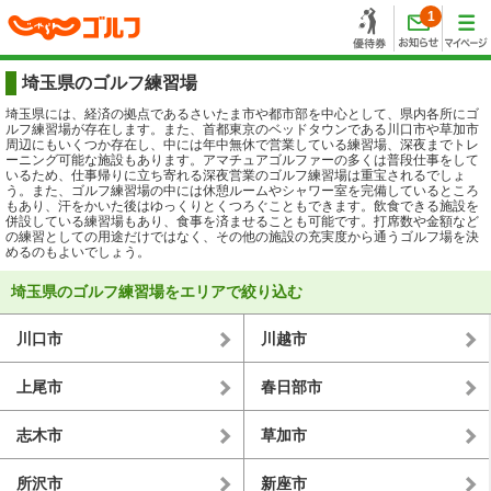
1
埼玉県のゴルフ練習場
埼玉県には、経済の拠点であるさいたま市や都市部を中心として、県内各所にゴ
ルフ練習場が存在します。また、首都東京のベッドタウンである川口市や草加市
周辺にもいくつか存在し、中には年中無休で営業している練習場、深夜までトレ
ーニング可能な施設もあります。アマチュアゴルファーの多くは普段仕事をして
いるため、仕事帰りに立ち寄れる深夜営業のゴルフ練習場は重宝されるでしょ
う。また、ゴルフ練習場の中には休憩ルームやシャワー室を完備しているところ
もあり、汗をかいた後はゆっくりとくつろぐこともできます。飲食できる施設を
併設している練習場もあり、食事を済ませることも可能です。打席数や金額など
の練習としての用途だけではなく、その他の施設の充実度から通うゴルフ場を決
めるのもよいでしょう。
埼玉県のゴルフ練習場をエリアで絞り込む
川口市
川越市
上尾市
春日部市
志木市
草加市
所沢市
新座市