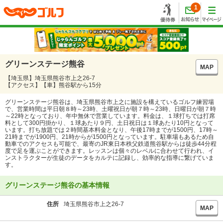
1
グリーンステージ熊谷
MAP
【埼玉県】埼玉県熊谷市上之26-7
【アクセス】【車】熊谷駅から15分
グリーンステージ熊谷は、埼玉県熊谷市上之に施設を構えているゴルフ練習場
で、営業時間は平日朝８時～23時、土曜祝日が朝７時～23時、日曜日が朝７時
～22時となっており、年中無休で営業しています。料金は、１球打ちでは打席
料として300円掛かり、１球あたり９円、土日祝日は１球あたり10円となって
います。打ち放題では２時間基本料金となり、午後17時までが1500円、17時～
21時までが1900円、21時からが1500円となっています。駐車場もあるため自
動車でのアクセスも可能で、最寄のJR東日本秩父鉄道熊谷駅からは徒歩44分程
度で足を運ぶことができます。レッスンは個々のレベルに合わせて行われ、イ
ンストラクターが生徒のデータをカルテに記録し、効率的な指導に繋げていま
す。
グリーンステージ熊谷の基本情報
住所
埼玉県熊谷市上之26-7
MAP