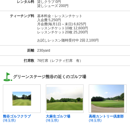
レンタル料
貸しクラブ 0円
貸しシューズ 200円
ティーチング料
基本料金・レッスンチケット
入会費 5,250円
月会費(毎月1日～末日) 6,825円
レッスンチケット10枚 12,600円
レッスンチケット20枚 25,200円
お試しレッスン随時受付中 2回 2,100円
距離
230yard
打席数
76打席（レフティ打席 有）
グリーンステージ熊谷の近くのゴルフ場
熊谷ゴルフクラブ
大麻生ゴルフ場
高根カントリー倶楽部
(埼玉県)
(埼玉県)
(埼玉県)