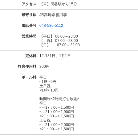
アクセス
【車】熊谷駅から15分
最寄り駅
JR高崎線 熊谷駅
電話番号
048-580-5112
営業時間
【平日】 08:00～23:00
【土祝】 07:00～23:00
【日】 07:00～22:00
定休日
12月31日、1月1日
打席使用料
300円
ボール料
平日
<1球> 9円
土日祝
<1球> 10円
時間制<2時間打ち放題>
平日
<～17：00> 1,500円
<～21：00> 1,900円
<21：00～> 1,500円
土日祝
<～21：00> 2,000円
<21：00～> 1,500円