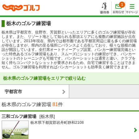
1
栃木のゴルフ練習場
栃木県は宇都宮市、佐野市、芳賀郡といったエリアに多くのゴルフ練習場が存在
します。また、リゾート地として知られる那須エリアにも複数の練習施設が点在
しています。2013年現在、県内では都市圏である宇都宮周辺に最も多くの練習場
が存在しますが、県内の至る場所にバランスよく点在しており、様々な規模の施
設が開設しています。全打席オートティーアップ設置、バンカー練習場完備とい
った特色あるゴルフ練習場もあり、スムーズにショットの練習ができ、バンカー
ショットのトレーニングも可能です。バンカーショットは通常と違い、クラブを
短く持ちコンパクトなショットが要求されるため、自宅で練習することはできま
せん。ゴルフ練習場を利用すればバンカーショットも効率良く練習できます。
栃木県のゴルフ練習場をエリアで絞り込む
宇都宮市
栃木県のゴルフ練習場
81
件
三和ゴルフ練習場
[栃木県]
栃木県下都賀郡岩舟町静和2108