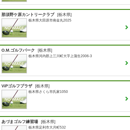
那須野ケ原カントリークラブ
[栃木県]
栃木県大田原市南金丸2025
O.M.ゴルフパーク
[栃木県]
栃木県河内郡上三川町大字上蒲生2006-3
ViPゴルフプラザ
[栃木県]
栃木県さくら市氏家1050
あづまゴルフ練習場
[栃木県]
栃木県足利市大月町532