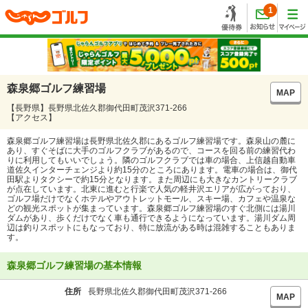
1
森泉郷ゴルフ練習場
MAP
【長野県】長野県北佐久郡御代田町茂沢371-266
【アクセス】
森泉郷ゴルフ練習場は長野県北佐久郡にあるゴルフ練習場です。森泉山の麓に
あり、すぐそばに大手のゴルフクラブがあるので、コースを回る前の練習代わ
りに利用してもいいでしょう。隣のゴルフクラブでは車の場合、上信越自動車
道佐久インターチェンジより約15分のところにあります。電車の場合は、御代
田駅よりタクシーで約15分となります。また周辺にも大きなカントリークラブ
が点在しています。北東に進むと行楽で人気の軽井沢エリアが広がっており、
ゴルフ場だけでなくホテルやアウトレットモール、スキー場、カフェや温泉な
どの観光スポットが集まっています。森泉郷ゴルフ練習場のすぐ北側には湯川
ダムがあり、歩くだけでなく車も通行できるようになっています。湯川ダム周
辺は釣りスポットにもなっており、特に放流がある時は混雑することもありま
す。
森泉郷ゴルフ練習場の基本情報
住所
長野県北佐久郡御代田町茂沢371-266
MAP