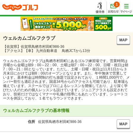
1
ウェルカムゴルフクラブ
MAP
【佐賀県】佐賀県鳥栖市村田町986-36
【アクセス】【車】 九州自動車道 鳥栖JCTから13分
ウェルカムゴルフクラブは鳥栖市村田町にあるゴルフ練習場です。営業時間は
月曜から金曜は朝9：00～22：00、土曜は朝7：00～22：00、日曜・祝日は朝
7：00～21：00となっています。ただし、土曜・日曜・祝日は11月1日から３
月末日にかけては朝8：00のオープンとなります。また、年中無休で営業して
います。基本料金は時間制の打ち放題で設定されており、１時間1,000円で、メ
ンバー割引も適応されます。国道34号からのアクセスも可能であり、駐車場も
備えています。スクールではプロによるレッスンを開催しており、より深く学
びたい人のための個人レッスンも設けています。ジュニアクラスも設定されて
おり、技術だけではなくマナーや礼儀の指導にもあたっています。ショートコ
ースを併設しており、１名でもラウンドできます。
ウェルカムゴルフクラブの基本情報
住所
佐賀県鳥栖市村田町986-36
MAP