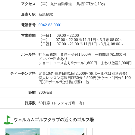
アクセス
【車】 九州自動車道 鳥栖JCTから13分
最寄り駅
新鳥栖駅
電話番号
0942-83-9001
営業時間
【平日】 09:00～22:00
【土】 07:00～22:00 ※11月1日～3月末 08:00～
【日祝】 07:00～21:00 ※11月1日～3月末 08:00～
ボール料
打ち放題制 ９時～受付1,500円 一時間以内1,000円
メンバー料金あり
ショートコースあり9ホール1,600円 まわり放題1,900円
ティーチング料
定員10名 毎週日曜1回 2,500円(※ボール代は別途必要)
個人レッスン毎週日曜30分 2,500円(チケット1回分2,100
円)(※ボール代は別途必要) 他
距離
300yard
打席数
60打席（レフティ打席 有）
ウェルカムゴルフクラブの近くのゴルフ場