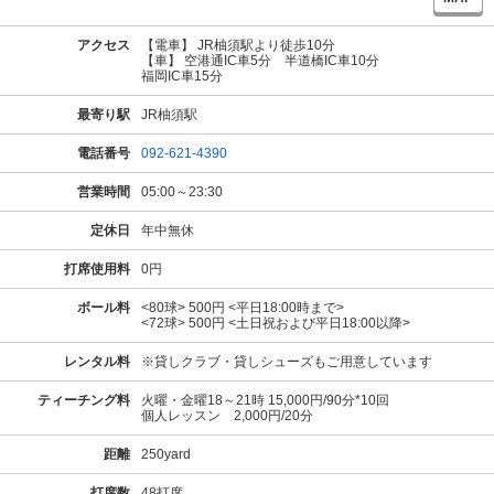
アクセス
【電車】 JR柚須駅より徒歩10分
【車】 空港通IC車5分 半道橋IC車10分
福岡IC車15分
最寄り駅
JR柚須駅
電話番号
092-621-4390
営業時間
05:00～23:30
定休日
年中無休
打席使用料
0円
ボール料
<80球> 500円 <平日18:00時まで>
<72球> 500円 <土日祝および平日18:00以降>
レンタル料
※貸しクラブ・貸しシューズもご用意しています
ティーチング料
火曜・金曜18～21時 15,000円/90分*10回
個人レッスン 2,000円/20分
距離
250yard
打席数
48打席