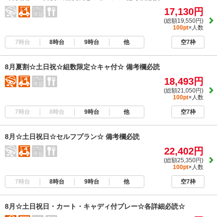
17,130円
(総額19,550円)
100pt
×人数
7時台
8時台
9時台
他
空7枠
8月夏割☆土日祝☆組数限定☆キャ付☆ 備考欄必読
18,493円
(総額21,050円)
100pt
×人数
7時台
8時台
9時台
他
空7枠
8月☆土日祝日☆セルフプラン☆ 備考欄必読
22,402円
(総額25,350円)
100pt
×人数
7時台
8時台
9時台
他
空7枠
8月☆土日祝日・カート・キャディ付プレー☆各詳細必読☆