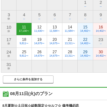
1
2
--
--
3
4
5
6
7
8
9
休
--
--
--
--
--
--
10
11
12
13
14
15
16
17,130
11,630
11,584
11,584
14,402
14,402
休
〜
〜
〜
〜
〜
〜
17
23
18
19
20
21
22
9,811
14,675
14,675
13,311
14,402
休
〜
〜
〜
〜
〜
--
24
25
26
27
28
29
30
9,811
14,675
14,675
13,311
14,402
14,402
休
〜
〜
〜
〜
〜
〜
31
休
さらに条件を追加する
08月11日(火)
のプラン
8月夏割☆土日祝☆組数限定☆セルフ☆ 備考欄必読