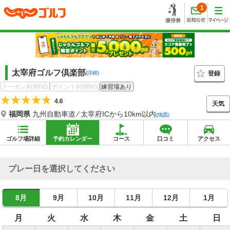
1
太宰府ゴルフ倶楽部
登録
(詳細)
クーポン利用NG
ポイント利用NG
練習場あり
4.6
天気
福岡県
九州自動車道 ⁄ 太宰府ICから10km以内
(地図)
ゴルフ場詳細
予約カレンダー
コース
口コミ
アクセス
プレー日を選択してください
8月
9月
10月
11月
12月
1月
月
火
水
木
金
土
日