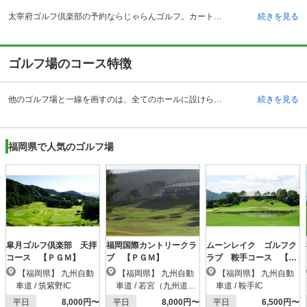
太宰府ゴルフ倶楽部の予約ならじゃらんゴルフ。カートの有無や利用税、キャンセル料、ナイター設備、駐車場などのコース情報はもちろん、口コミ、フォトギャラリーなどコースの難易度や攻略に役立つ情報充実、予約する度にポイントが貯まるのでお得にゴルフをお楽しみ頂けます。 福岡空港やJR福岡駅から高速道路を使って30分、また太宰府インターチェンジからも15分の立地は福岡市内からも近いという利点を持ちます。また昭和41年開場のコースはメンテナンスも良く、起伏に富んだホールが戦略性を求めながらも美しい景観を提供しています。クラブハウスは落ち着いた雰囲気でプレイヤーを迎え、レストランと続くラウンジではコースビューが楽しめます。ラウンド後に汗を流せる浴場もあり、男性用にはサウナも設置。空港へのアクセスが良いため、くつろぎの時間を削られることはありません。またコース内には趣のある茶店があり、ラウンド中の休憩も心地よく過ごせます。紅梅のアウト側、白梅のイン側茶店では、それぞれの梅花がかぐわしい香りとともに可憐な花が目を楽しませてくれます。
続きを見る
ゴルフ場のコース特徴
他のゴルフ場と一線を画すのは、全てのホールに設けられた万葉歌碑。学問の府・大宰府にふさわしく、1つ1つの歌もさることながら、アップダウンを生かしたフェアウェイのうねりが楽しくも戦略性を問うプレイを要求します。2番ホールは打ち下ろしのティショットですが、グリーンが中央より下がるブラインドとなるため、3打目の落ち所がキーポイントとなります。11番ホールは穏やかに見えるショートホールですが、グリーン手前での左下り斜面と右バンカーとなっています。確実にグリーンにオンしたいホールです。16番ホールは大きな池が行く手を阻む名物コース。左を狙ったティショットで打ち下ろしながら池を越えれば、グリーンの手前右側にある深いバンカーがミスショットを待ち構えています。
続きを見る
福岡県で人気のゴルフ場
皐月ゴルフ倶楽部 天拝
福岡国際カントリークラ
ムーンレイク ゴルフク
コース 【ＰＧＭ】
ブ 【ＰＧＭ】
ラブ 鞍手コース 【Ｐ
ＧＭ】
【福岡県】 九州自動
【福岡県】 九州自動
【福岡県】 九州自動
車道 / 筑紫野IC
車道 / 若宮（九州道）I
車道 / 鞍手IC
C
平日
8,000円〜
平日
8,000円〜
平日
6,500円〜