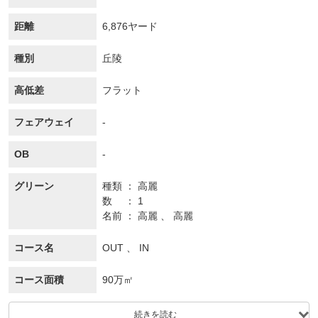
距離
6,876ヤード
種別
丘陵
高低差
フラット
フェアウェイ
-
OB
-
グリーン
種類
高麗
数
1
名前
高麗 、 高麗
コース名
OUT 、 IN
コース面積
90万㎡
続きを読む