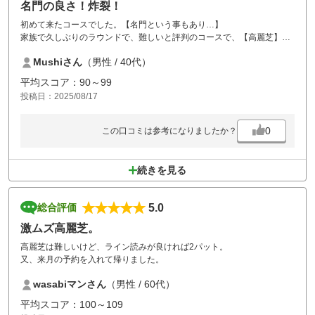
名門の良さ！炸裂！
初めて来たコースでした。【名門という事もあり…】
家族で久しぶりのラウンドで、難しいと評判のコースで、【高麗芝】恐
る恐るラウンドしましたが…とても綺麗なコースでメンテナンスもバッ
Mushiさん
（男性 / 40代）
チリで、程よい組数を入れていらっしゃるせいか待ちもほぼなくスムー
ズに回れました。
平均スコア：90～99
キャディーさんも親切丁寧にコースを教えてくれてスコアも良く、初見
投稿日：2025/08/17
でもいいスコアで回れたのはメンテナンスの良さとキャディーさんと的
確なアドバイスのおかげかと思いますし、古くからあるコースなんで、
下手なスコアは出せないと頑張った結果だと思います。
0
この口コミは参考になりましたか？
ゴルフ場あるあるかどうかわかりませんが、【イキってる客】もおら
ず、気持ちよくラウンドできたので、また是非予約して更にいいスコア
を狙いたいと思います。
続きを見る
5.0
総合評価
激ムズ高麗芝。
高麗芝は難しいけど、ライン読みが良ければ2パット。
又、来月の予約を入れて帰りました。
wasabiマンさん
（男性 / 60代）
平均スコア：100～109