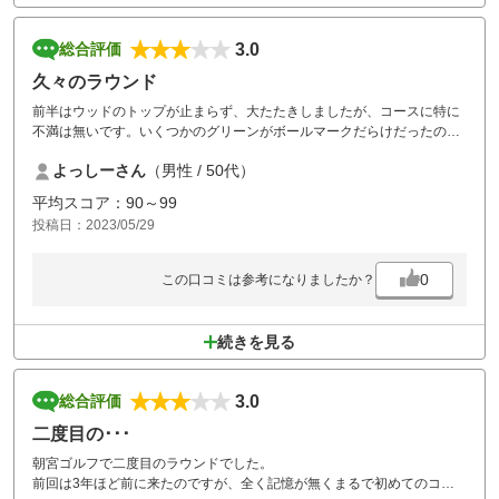
3.0
総合評価
久々のラウンド
前半はウッドのトップが止まらず、大たたきしましたが、コースに特に
不満は無いです。いくつかのグリーンがボールマークだらけだったのは
プレイヤーのせいですもんね。
よっしーさん
（男性 / 50代）
平均スコア：90～99
投稿日：2023/05/29
0
この口コミは参考になりましたか？
続きを見る
3.0
総合評価
二度目の･･･
朝宮ゴルフで二度目のラウンドでした。
前回は3年ほど前に来たのですが、全く記憶が無くまるで初めてのコー