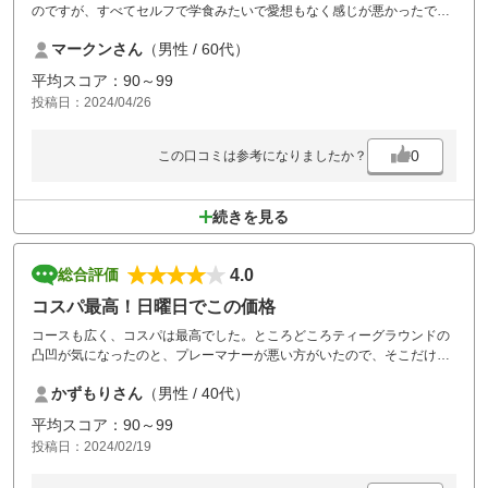
のですが、すべてセルフで学食みたいで愛想もなく感じが悪かったです
ね。お安く行けたので、文句はないですが。入浴もここの特徴でしょう
マークンさん
（男性 / 60代）
が、ロッカーから裸で入浴しました。なんか変な感じ。。
平均スコア：90～99
投稿日：2024/04/26
0
この口コミは参考になりましたか？
続きを見る
4.0
総合評価
コスパ最高！日曜日でこの価格
コースも広く、コスパは最高でした。ところどころティーグラウンドの
凸凹が気になったのと、プレーマナーが悪い方がいたので、そこだけが
残念でした※これはゴルフ場のせいではないか・・・
かずもりさん
（男性 / 40代）
平均スコア：90～99
投稿日：2024/02/19