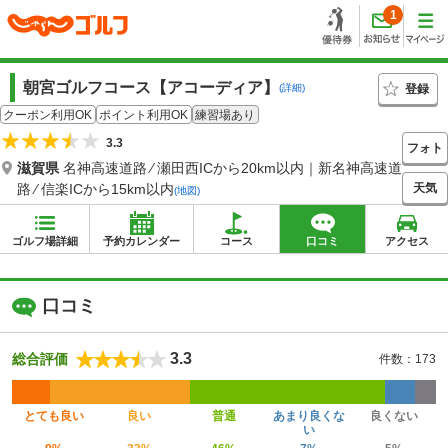
1
朝宮ゴルフコース【アコーディア】
登録
(詳細)
クーポン利用OK
ポイント利用OK
練習場あり
3.3
フォト
滋賀県
名神高速道路 ⁄ 瀬田西ICから20km以内｜新名神高速道
天気
路 ⁄ 信楽ICから15km以内
(地図)
ゴルフ場詳細
予約カレンダー
コース
口コミ
アクセス
口コミ
3.3
総合評価
件数：173
とても良い
良い
普通
あまり良くな
良くない
い