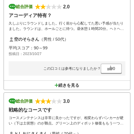
2.0
総合評価
アコーディア特有？
久しぶりにラウンドしました。行く前から心配してた悪い予感が当たり
ました。ラウンドは、ホールごとに待つ。昼休憩１時間20分。ヘトヘト
になりました。コースメンテは、プレイヤーの責任と思ってます。だか
空のそらさん
（男性 / 50代）
ら全てがコース側にあるとは思いませんが、マナー喚起を徹底してほし
いです。
平均スコア：90～99
投稿日：2023/10/27
0
この口コミは参考になりましたか？
続きを見る
3.0
総合評価
戦略的なコースです
コースメンテナンスは非常に良かったですが、相変わらずバンカーが硬
い（下は土状態）のが難点。グリーン上のディポット修復ももう一つ
か。
としおじさんさん
（男性 / 70代～）