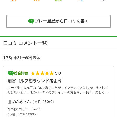
9%
33%
46%
7%
5%
プレー履歴から口コミを書く
口コミ コメント一覧
173
31〜60件表示
件中
5.0
総合評価
朝宮ゴルフ初ラウンド者より
コース乗り入れ可のゴルフ場でしたが、メンテナンスはしっかりされて
たと思います。他のパーティのプレイヤーの方もマナー良く、楽しく廻
れました。
のんきさん
（男性 / 60代）
平均スコア：90～99
投稿日：2024/09/12