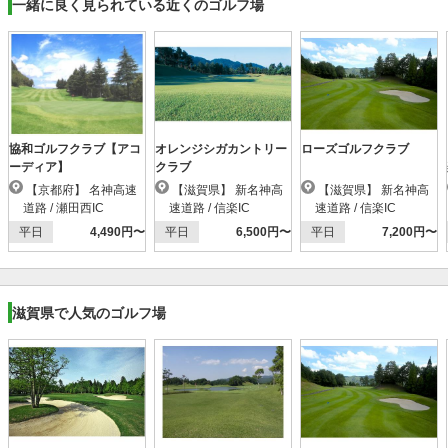
一緒に良く見られている近くのゴルフ場
協和ゴルフクラブ【アコ
オレンジシガカントリー
ローズゴルフクラブ
ーディア】
クラブ
【京都府】 名神高速
【滋賀県】 新名神高
【滋賀県】 新名神高
道路 / 瀬田西IC
速道路 / 信楽IC
速道路 / 信楽IC
平日
4,490円〜
平日
6,500円〜
平日
7,200円〜
滋賀県で人気のゴルフ場