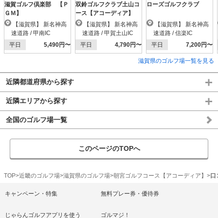
滋賀ゴルフ倶楽部 【Ｐ
双鈴ゴルフクラブ土山コ
ローズゴルフクラブ
ＧＭ】
ース【アコーディア】
【滋賀県】 新名神高
【滋賀県】 新名神高
【滋賀県】 新名神高
速道路 / 甲南IC
速道路 / 甲賀土山IC
速道路 / 信楽IC
平日
5,490円〜
平日
4,790円〜
平日
7,200円〜
滋賀県のゴルフ場一覧を見る
近隣都道府県から探す
近隣エリアから探す
全国のゴルフ場一覧
このページのTOPへ
TOP
近畿のゴルフ場
滋賀県のゴルフ場
朝宮ゴルフコース【アコーディア】
口
キャンペーン・特集
無料プレー券・優待券
じゃらんゴルフアプリを使う
ゴルマジ！