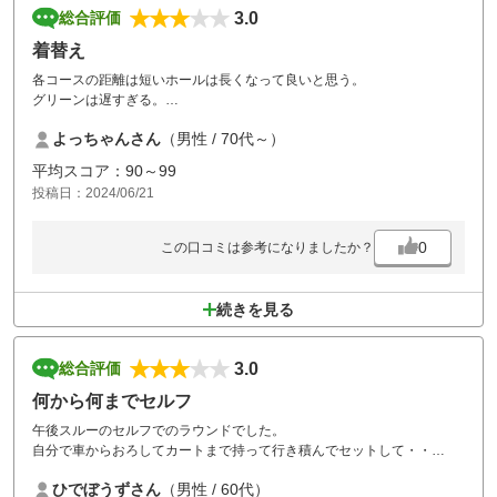
3.0
総合評価
着替え
各コースの距離は短いホールは長くなって良いと思う。
グリーンは遅すぎる。
ロッカー費を取っているのだから、夏は汗をかくので着替え用の袋をロ
よっちゃんさん
（男性 / 70代～）
ッカーに入れておいてほしい。
平均スコア：90～99
投稿日：2024/06/21
0
この口コミは参考になりましたか？
続きを見る
3.0
総合評価
何から何までセルフ
午後スルーのセルフでのラウンドでした。
自分で車からおろしてカートまで持って行き積んでセットして・・
何から何までセルフです。スタート係の仕事は？
ひでぼうずさん
（男性 / 60代）