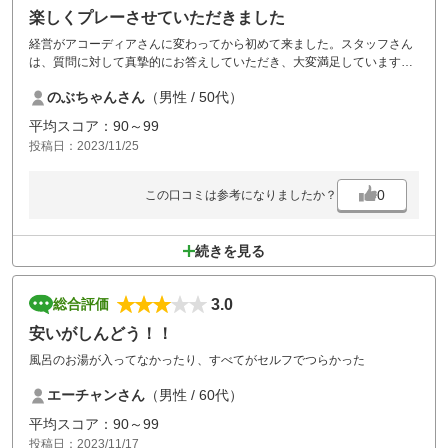
楽しくプレーさせていただきました
経営がアコーディアさんに変わってから初めて来ました。スタッフさん
は、質問に対して真摯的にお答えしていただき、大変満足しています。
コースとしては、面白くプレーさせていただきました。今後は、レギュ
のぶちゃんさん
（男性 / 50代）
ラーティーからの距離が短い点は、少しご検討していただければありが
たいです。例えば、青ティーから、申告すれば、了解をもらえるとか。
平均スコア：90～99
投稿日：2023/11/25
0
この口コミは参考になりましたか？
続きを見る
3.0
総合評価
安いがしんどう！！
風呂のお湯が入ってなかったり、すべてがセルフでつらかった
エーチャンさん
（男性 / 60代）
平均スコア：90～99
投稿日：2023/11/17