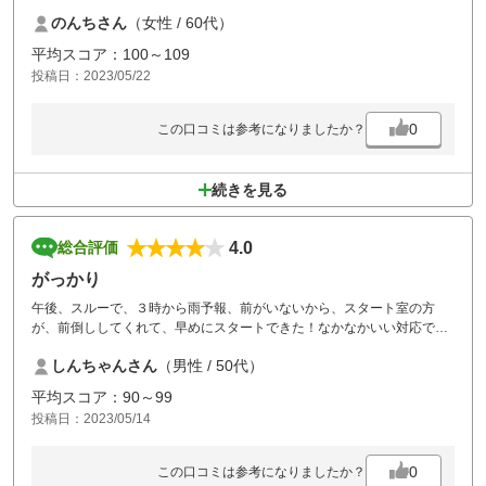
スのような気がしました
のんちさん
（女性 / 60代）
お値段もリーズナブルで良いコースだと思います。
平均スコア：100～109
投稿日：2023/05/22
0
この口コミは参考になりましたか？
続きを見る
4.0
総合評価
がっかり
午後、スルーで、３時から雨予報、前がいないから、スタート室の方
が、前倒ししてくれて、早めにスタートできた！なかなかいい対応でし
た。男2人と女１人出来ていた、前の組、３人とも、ティショットがい
しんちゃんさん
（男性 / 50代）
つも、OB後詰まっているのに、2球づつ打つしまつ。2球ともOB上手け
ればまだしも！まて、しっかり、OBのときは、プレ4からと書いてる！
平均スコア：90～99
そんなことするから、後が詰まるんや！若い人が、ゴルフするようにな
投稿日：2023/05/14
ったが、誰も、マナーを教えんから、好き勝手！金払ってるから何して
もいいもんではない！ゴルフは、マナーのスポーツやぞ！
0
この口コミは参考になりましたか？