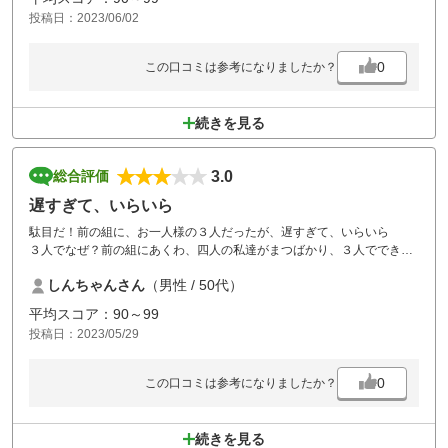
投稿日：2023/06/02
0
この口コミは参考になりましたか？
続きを見る
3.0
総合評価
遅すぎて、いらいら
駄目だ！前の組に、お一人様の３人だったが、遅すぎて、いらいら
３人でなぜ？前の組にあくわ、四人の私達がまつばかり、３人ででき
で、フェアウェイ走行出来て、なぜ、こんなに遅い！お一人様の、組み
しんちゃんさん
（男性 / 50代）
は、スルーの最後にして、邪魔や！
平均スコア：90～99
投稿日：2023/05/29
0
この口コミは参考になりましたか？
続きを見る