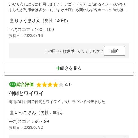
かなり久しぶりに利用しました。アゴーディアは詰めるイメージがあり
ましたが利用者は多かったですが土曜にも関わらず各ホールの待ちは2,3
分ですのでそれほどストレスはかからず回れました。
りょうまさん
（男性 / 40代）
後ろの組からコンペが入ってたのでその後ろだと待ちがたくさんあった
のかも。カートが結構あったので、、昼休憩は1時間半です。これはき
平均スコア：100～109
ちんと考えた方がいいです。経営の事もあるでしょうがゴルフ場によっ
投稿日：2023/07/16
て違うのは経営方法が他に比べて低下するんでしょうかね。利用者側の
立場にたってサービス提供しましょう。
食事はパッチタネルでコロナ対策かもしれませんが混雑してたら時間か
0
この口コミは参考になりましたか？
かるし人が密になります。全然対策になってません。
コースメンテナンスは良かったしスタッフの対応もきちんとされていた
ので満足です。ありがとうございました。
続きを見る
4.0
総合評価
仲間とワイワイ
梅雨の晴れ間で仲間とワイワイ，良いラウンド出来ました。
いっこさん
（男性 / 60代）
平均スコア：90～99
投稿日：2023/06/22