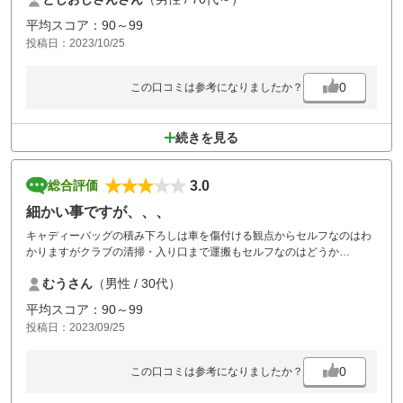
「気まぐれデー」でシャワーしか使えないのは残念です。元々風呂場の
大きさや設備がプア故楽しみにはしていませんが、やはりプレー後はゆ
平均スコア：90～99
っくりお湯に浸かりたいものです。
投稿日：2023/10/25
靴を脱いで上がる更衣室も何度行っても慣れませんね。
0
この口コミは参考になりましたか？
続きを見る
3.0
総合評価
細かい事ですが、、、
キャディーバッグの積み下ろしは車を傷付ける観点からセルフなのはわ
かりますがクラブの清掃・入り口まで運搬もセルフなのはどうか
と、、、、
むうさん
（男性 / 30代）
こちらより安い金額でやってくれるゴルフ場もありますし従業員の方も
余ってました、、、
平均スコア：90～99
また休憩が長すぎる！
投稿日：2023/09/25
1時間30分休憩なんて組数を詰め込み過ぎてる結果でしょうね！
眠くなりました笑
ご飯も美味しく、コースも程よい広さでいい具合に緊張感を持たせてく
0
この口コミは参考になりましたか？
れる良いコースなだけに残念です、、、