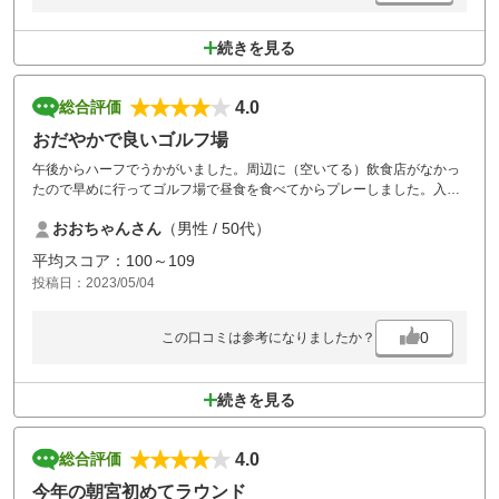
続きを見る
4.0
総合評価
おだやかで良いゴルフ場
午後からハーフでうかがいました。周辺に（空いてる）飲食店がなかっ
たので早めに行ってゴルフ場で昼食を食べてからプレーしました。入場
から昼食、前精算、プレー、退場までセルフ化されていて、自分は「煩
おおちゃんさん
（男性 / 50代）
わしくなくてこれも良いな」と感じました。（上げ膳据え膳に慣れてい
るシニア上級者の方は不満に思うのかも知れませんが、そういった方は
平均スコア：100～109
お金を出して上級コースに行けば良いと思います）。コースもグリーン
投稿日：2023/05/04
もきれいでした。ただ12H等ショートでは3組待ちになっていたので、定
刻前にどんどんスタートさせるのではなくて「先で混み合う」旨言って
時間通り出せば良いのでは？とは思いました。また前が詰まっているの
0
この口コミは参考になりましたか？
に後ろの2サム男女が度々ボールを打ち込んできてかなり我慢してまし
たが、17Hで当方同伴者付近にボールを打ち込まれたので、「危ないか
らやめてくれ」るよう申入れしました。2サムには別途注意喚起が必要
続きを見る
なのかなと思いました。
4.0
総合評価
今年の朝宮初めてラウンド