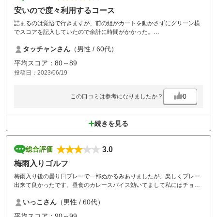
安いので度々利用するコース
詰まるのは覚悟で行きますが、前の組がカートを動かさずにグリーン横
でスコアを記入していたので余計に時間がかかった。
追い金なしのメニューもせめて麺類ぐらいは欲しいものですね。
タッチャンさん
（男性 / 60代）
平均スコア：80～89
投稿日：2023/06/19
0
この口コミは参考になりましたか？
続きを見る
3.0
総合評価
梅雨入りゴルフ
梅雨入り後の曇り日プレーで一部ぬかるみありましたが、楽しくプレー
出来て良かったです。昼食のカレースパイス効いてまして私にはチョッ
ト辛かったです。
いっこさん
（男性 / 60代）
平均スコア：90～99