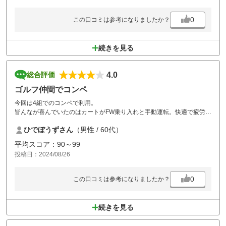
0
この口コミは参考になりましたか？
続きを見る
4.0
総合評価
ゴルフ仲間でコンペ
今回は4組でのコンペで利用。
皆んなが喜んでいたのはカートがFW乗り入れと手動運転。快適で疲労度
も軽減されます。
ひでぼうずさん
（男性 / 60代）
また機会があれば是非利用させて頂きます。
平均スコア：90～99
投稿日：2024/08/26
0
この口コミは参考になりましたか？
続きを見る