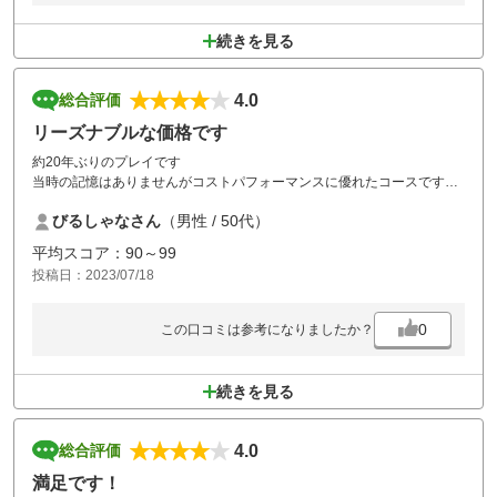
続きを見る
4.0
総合評価
リーズナブルな価格です
約20年ぶりのプレイです
当時の記憶はありませんがコストパフォーマンスに優れたコースですね
一部のホール、カートの乗り入れができ楽でした
びるしゃなさん
（男性 / 50代）
混んでいるのは仕方ないですが土曜で10000円ちょっとで昼食補助付き
はびっくりしました
平均スコア：90～99
また行きたです
投稿日：2023/07/18
0
この口コミは参考になりましたか？
続きを見る
4.0
総合評価
満足です！