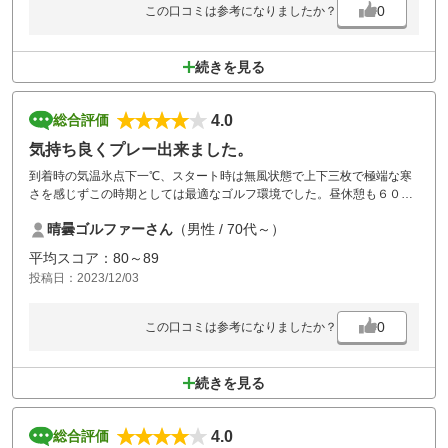
0
この口コミは参考になりましたか？
続きを見る
4.0
総合評価
気持ち良くプレー出来ました。
到着時の気温氷点下一℃、スタート時は無風状態で上下三枚で極端な寒
さを感じずこの時期としては最適なゴルフ環境でした。昼休憩も６０分
と前がつかえることもなく、いつもよりスムーズにラウンドできまし
晴曇ゴルファーさん
（男性 / 70代～）
た。また春先、機会があれば予約したいと思います。
平均スコア：80～89
投稿日：2023/12/03
0
この口コミは参考になりましたか？
続きを見る
4.0
総合評価