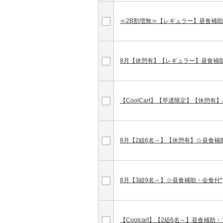
≪2B割増無≫【レギュラー】昼食補
8月【休憩有】【レギュラー】昼食補
【CoolCart】【早遅限定】【休憩有
8月【2組6名～】【休憩有】☆昼食補
8月【3組9名～】☆昼食補助・会食付*
【Coolcart】【2組6名～】昼食補