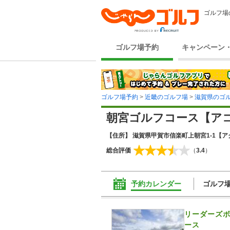
ゴルフ場
ゴルフ場予約
キャンペーン
ゴルフ場予約
>
近畿のゴルフ場
>
滋賀県のゴ
朝宮ゴルフコース【ア
【住所】 滋賀県甲賀市信楽町上朝宮1-1
【ア
総合評価
（
3.4
）
予約カレンダー
ゴルフ
リーダーズボ
ース