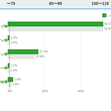
〜79
80〜99
100〜119
じ
53.
ープ率
52.
1.2%
ディ率
1.3%
17.4%
オン率
15.4%
1.1%
カー率
1.3%
2.8%
OB率
1.8%
0%
20%
40%