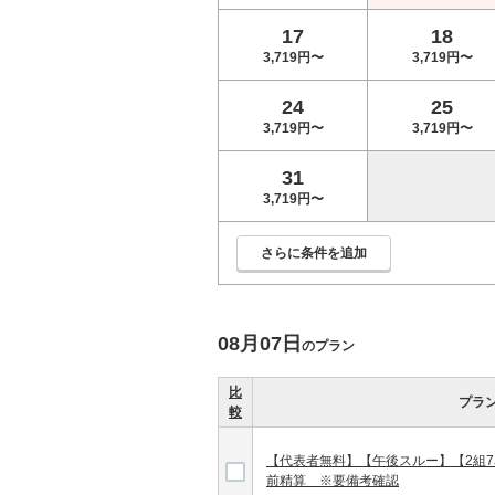
17
18
3,719円〜
3,719円〜
24
25
3,719円〜
3,719円〜
31
3,719円〜
さらに条件を追加
08月07日
のプラン
比
プラ
較
【代表者無料】【午後スルー】【2組7
前精算 ※要備考確認