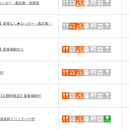
別/ロッカー・風呂無・前精算
ルー】昼食なし★ロッカー・風呂無・
有】昼食補助付☆
助付
【公開枠限定】昼食補助付
助・昼食時ドリンクバー付