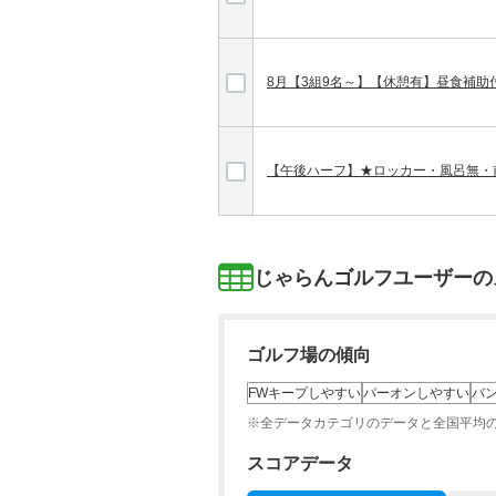
8月【3組9名～】【休憩有】昼食補助
【午後ハーフ】★ロッカー・風呂無・
じゃらんゴルフユーザーの
ゴルフ場の傾向
FWキープしやすい
パーオンしやすい
バ
※全データカテゴリのデータと全国平均
スコアデータ