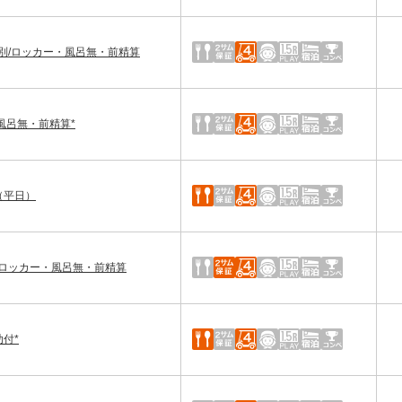
別/ロッカー・風呂無・前精算
風呂無・前精算*
（平日）
ロッカー・風呂無・前精算
付*