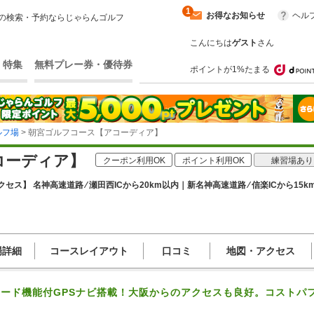
1
お得なお知らせ
ヘル
の検索・予約ならじゃらんゴルフ
こんにちは
ゲスト
さん
・特集
無料プレー券・優待券
ポイントが1%たまる
ルフ場
> 朝宮ゴルフコース【アコーディア】
コーディア】
クーポン利用OK
ポイント利用OK
練習場あり
クセス】 名神高速道路 ⁄ 瀬田西ICから20km以内｜新名神高速道路 ⁄ 信楽ICから15k
場詳細
コースレイアウト
口コミ
地図・アクセス
ード機能付GPSナビ搭載！大阪からのアクセスも良好。コストパ