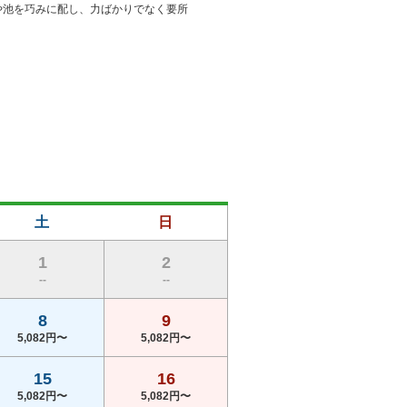
や池を巧みに配し、力ばかりでなく要所
土
日
1
2
--
--
8
9
5,082円〜
5,082円〜
15
16
5,082円〜
5,082円〜