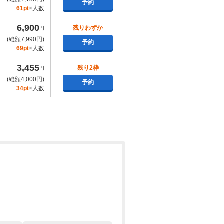
予約
61pt
×人数
6,900
残りわずか
円
(総額7,990円)
予約
69pt
×人数
3,455
残り2枠
円
(総額4,000円)
予約
34pt
×人数