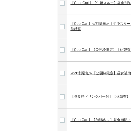
【Cool Cart】【午後スルー】昼食
【CoolCart】≪割増無≫【午後ス
前精算
【CoolCart】【公開枠限定】【休憩
≪2B割増無≫【公開枠限定】昼食補
【昼食時ドリンクバー付】【休憩有】
【CoolCart】【2組6名～】昼食補