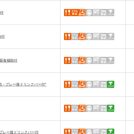
助付
助付
】昼食補助付
助・プレー後ドリンクバー付*
助・プレー後ドリンクバー付