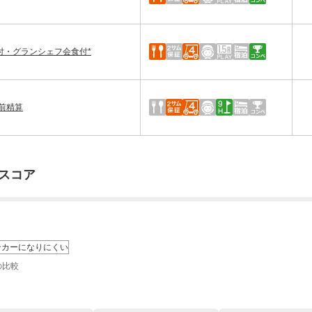
付・グランシェフ会食付*
前精算
スコア
ンカーになりにくい
の比較