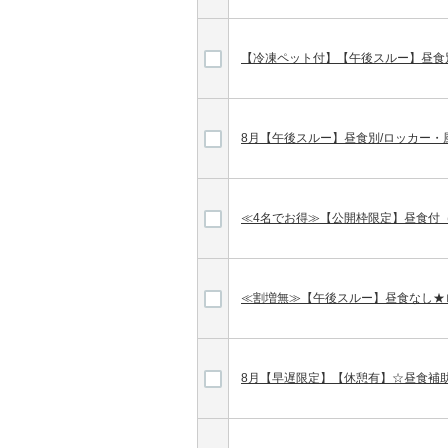
【冷凍ペット付】【午後スルー】昼食
8月【午後スルー】昼食別/ロッカー・
≪4名でお得≫【公開枠限定】昼食付
≪割増無≫【午後スルー】昼食なし★
8月【早遅限定】【休憩有】☆昼食補助