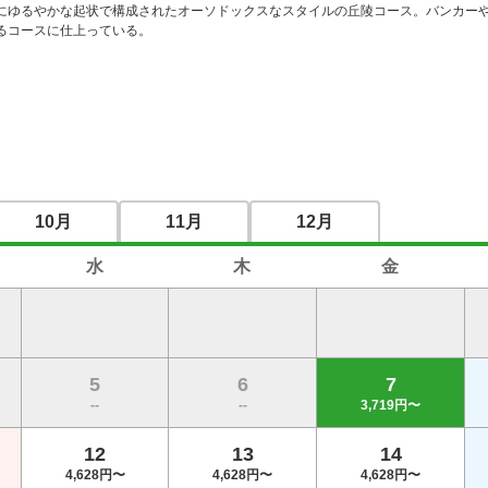
にゆるやかな起状で構成されたオーソドックスなスタイルの丘陵コース。バンカー
るコースに仕上っている。
10月
11月
12月
水
木
金
5
6
7
--
--
3,719円〜
12
13
14
4,628円〜
4,628円〜
4,628円〜