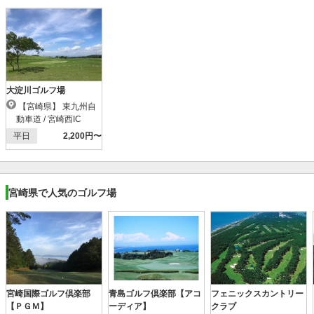
大淀川ゴルフ場
【宮崎県】 東九州自
動車道 / 宮崎西IC
平日
2,200円〜
宮崎県で人気のゴルフ場
宮崎国際ゴルフ倶楽部
青島ゴルフ倶楽部【アコ
フェニックスカントリー
【ＰＧＭ】
ーディア】
クラブ