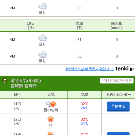
PM
30
0
曇り
10日
気温
降水量
(月)
(℃)
(mm/h)
AM
31
0
曇り
PM
30
0
曇り
3時間毎の詳細天気を確認する
週間天気(8日間)
09日15時03分発表
宮崎県 宮崎市
日付
天気
気温
予約カレンダー
11日
32℃
予約する
（火）
24℃
曇のち晴
12日
32℃
（水）
24℃
晴
13日
31℃