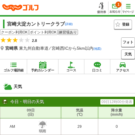
1
宮崎大淀カントリークラブ
登録
(詳細)
クーポン利用OK
ポイント利用OK
練習場あり
2.8
フォト
宮崎県
東九州自動車道 ⁄ 宮崎西ICから5km以内
(地図)
天気
ゴルフ場詳細
予約カレンダー
コース
口コミ
アクセス
天気
今日・明日の天気
09日12時00分発表
09日
気温
降水量
(日)
(℃)
(mm/h)
AM
29
0
弱雨