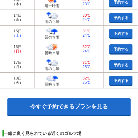
予約する
（木）
23℃
晴一時雨
14日
30℃
予約する
（金）
24℃
雨のち曇
15日
31℃
予約する
（土）
24℃
曇のち雨
16日
32℃
予約する
（日）
24℃
曇時々晴
17日
31℃
予約する
（月）
25℃
雨のち曇
18日
32℃
予約する
（火）
25℃
曇時々雨
今すぐ予約できるプランを見る
一緒に良く見られている近くのゴルフ場